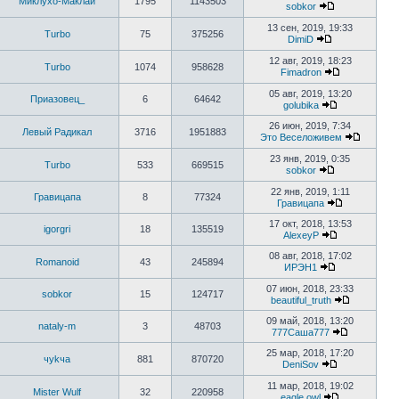
Миклухо-Маклай
1795
1143503
sobkor
13 сен, 2019, 19:33
Turbo
75
375256
DimiD
12 авг, 2019, 18:23
Turbo
1074
958628
Fimadron
05 авг, 2019, 13:20
Приазовец_
6
64642
golubika
26 июн, 2019, 7:34
Левый Радикал
3716
1951883
Это Веселоживем
23 янв, 2019, 0:35
Turbo
533
669515
sobkor
22 янв, 2019, 1:11
Гравицапа
8
77324
Гравицапа
17 окт, 2018, 13:53
igorgri
18
135519
AlexeyP
08 авг, 2018, 17:02
Romanoid
43
245894
ИРЭН1
07 июн, 2018, 23:33
sobkor
15
124717
beautiful_truth
09 май, 2018, 13:20
nataly-m
3
48703
777Саша777
25 мар, 2018, 17:20
чykча
881
870720
DeniSov
11 мар, 2018, 19:02
Mister Wulf
32
220958
eagle owl