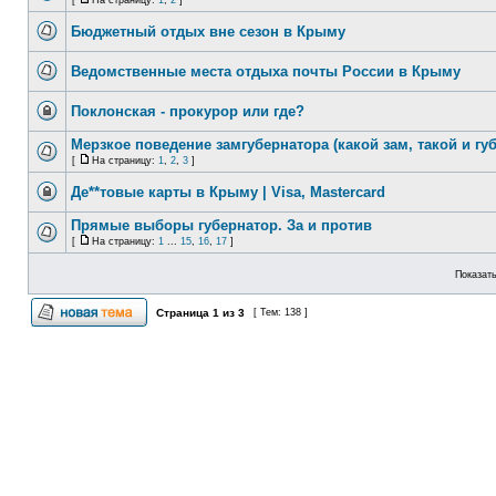
[
На страницу:
1
,
2
]
Бюджетный отдых вне сезон в Крыму
Ведомственные места отдыха почты России в Крыму
Поклонская - прокурор или где?
Мерзкое поведение замгубернатора (какой зам, такой и губ
[
На страницу:
1
,
2
,
3
]
Де**товые карты в Крыму | Visa, Mastercard
Прямые выборы губернатор. За и против
[
На страницу:
1
...
15
,
16
,
17
]
Показать
Страница
1
из
3
[ Тем: 138 ]