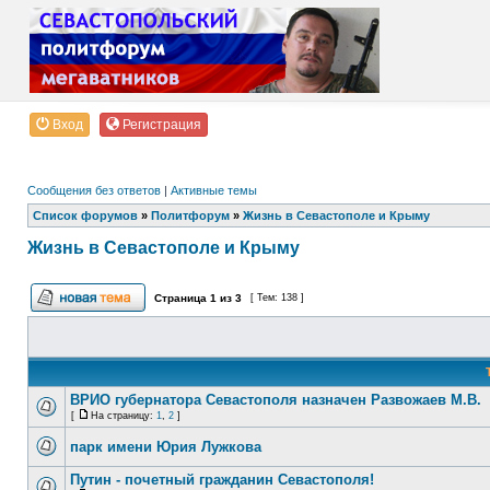
Вход
Регистрация
Сообщения без ответов
|
Активные темы
Список форумов
»
Политфорум
»
Жизнь в Севастополе и Крыму
Жизнь в Севастополе и Крыму
Страница
1
из
3
[ Тем: 138 ]
ВРИО губернатора Севастополя назначен Развожаев М.В.
[
На страницу:
1
,
2
]
парк имени Юрия Лужкова
Путин - почетный гражданин Севастополя!