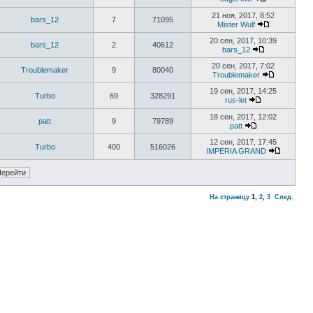
21 ноя, 2017, 8:52
bars_12
7
71095
Mister Wulf
20 сен, 2017, 10:39
bars_12
2
40612
bars_12
20 сен, 2017, 7:02
Troublemaker
9
80040
Troublemaker
19 сен, 2017, 14:25
Turbo
69
328291
rus-let
18 сен, 2017, 12:02
patt
9
79789
patt
12 сен, 2017, 17:45
Turbo
400
516026
IMPERIA GRAND
На страницу
1
,
2
,
3
След.