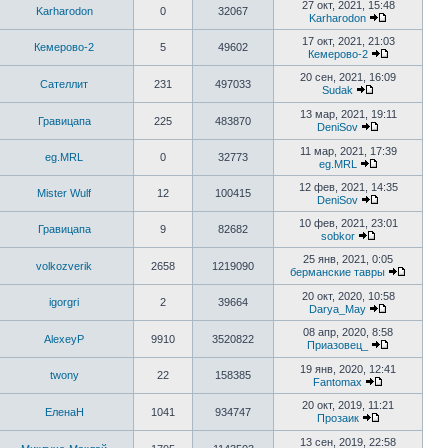
27 окт, 2021, 15:48
Karharodon
0
32067
Karharodon
17 окт, 2021, 21:03
Кемерово-2
5
49602
Кемерово-2
20 сен, 2021, 16:09
Сателлит
231
497033
Sudak
13 мар, 2021, 19:11
Гравицапа
225
483870
DeniSov
11 мар, 2021, 17:39
eg.MRL
0
32773
eg.MRL
12 фев, 2021, 14:35
Mister Wulf
12
100415
DeniSov
10 фев, 2021, 23:01
Гравицапа
9
82682
sobkor
25 янв, 2021, 0:05
volkozverik
2658
1219090
берманские тавры
20 окт, 2020, 10:58
igorgri
2
39664
Darya_May
08 апр, 2020, 8:58
AlexeyP
9910
3520822
Приазовец_
19 янв, 2020, 12:41
twony
22
158385
Fantomax
20 окт, 2019, 11:21
ЕленаН
1041
934747
Прозаик
13 сен, 2019, 22:58