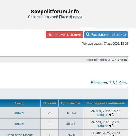
Sevpolitforum.info
Севастопольский Политфорум
Поддержать форум
Расширенный поиск
Текущее время: 07 авг, 2026, 15:09
Часовой пояс: UTC + 3 часа
На страницу
1
,
2
,
3
След.
Автор
Ответы
Просмотры
Последнее сообщение
26 сен, 2025, 15:52
sobkor
25
161924
sobkor
24 сен, 2025, 23:36
sobkor
2
38614
sobkor
03 авг, 2025, 23:23
Заяц деда Мазая
56
176710