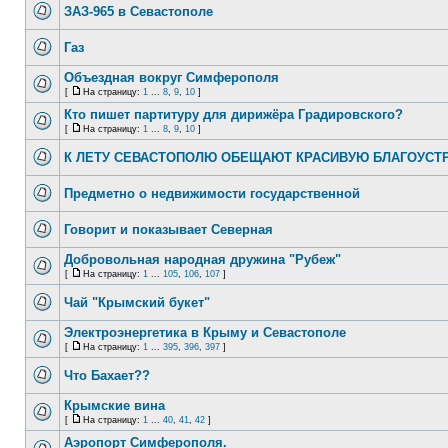
ЗАЗ-965 в Севастополе
Газ
Объездная вокруг Симферополя
[
На страницу:
1
...
8
,
9
,
10
]
Кто пишет партитуру для дирижёра Градировского?
[
На страницу:
1
...
8
,
9
,
10
]
К ЛЕТУ СЕВАСТОПОЛЮ ОБЕЩАЮТ КРАСИВУЮ БЛАГОУС
Предметно о недвижимости государственной
Говорит и показывает Северная
Добровольная народная дружина "Рубеж"
[
На страницу:
1
...
105
,
106
,
107
]
Чай "Крымский букет"
Электроэнергетика в Крыму и Севастополе
[
На страницу:
1
...
395
,
396
,
397
]
Что Бахает??
Крымские вина
[
На страницу:
1
...
40
,
41
,
42
]
Аэропорт Симферополя.