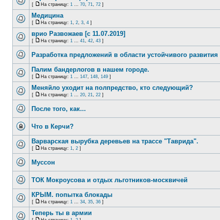
[
На страницу:
1
...
70
,
71
,
72
]
Медицина
[
На страницу:
1
,
2
,
3
,
4
]
врио Развожаев [с 11.07.2019]
[
На страницу:
1
...
41
,
42
,
43
]
Разработка предложений в области устойчивого развития 
Палим бандерлогов в нашем городе.
[
На страницу:
1
...
147
,
148
,
149
]
Меняйло уходит на полпредство, кто следующий?
[
На страницу:
1
...
20
,
21
,
22
]
После того, как...
Что в Керчи?
Варварская вырубка деревьев на трассе "Таврида".
[
На страницу:
1
,
2
]
Муссон
ТОК Мокроусова и отдых льготников-москвичей
КРЫМ. попытка блокады
[
На страницу:
1
...
34
,
35
,
36
]
Теперь ты в армии