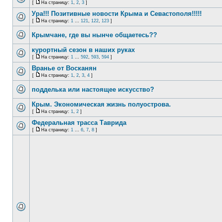
[
На страницу:
1
,
2
,
3
]
Ура!!! Позитивные новости Крыма и Севастополя!!!!!
[
На страницу:
1
...
121
,
122
,
123
]
Крымчане, где вы нынче общаетесь??
курортный сезон в наших руках
[
На страницу:
1
...
592
,
593
,
594
]
Вранье от Восканян
[
На страницу:
1
,
2
,
3
,
4
]
подделька или настоящее искусство?
Крым. Экономическая жизнь полуострова.
[
На страницу:
1
,
2
]
Федеральная трасса Таврида
[
На страницу:
1
...
6
,
7
,
8
]