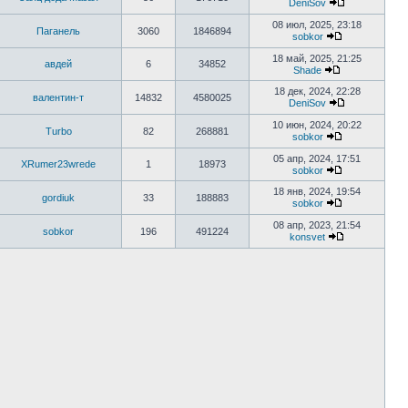
DeniSov
08 июл, 2025, 23:18
Паганель
3060
1846894
sobkor
18 май, 2025, 21:25
авдей
6
34852
Shade
18 дек, 2024, 22:28
валентин-т
14832
4580025
DeniSov
10 июн, 2024, 20:22
Turbo
82
268881
sobkor
05 апр, 2024, 17:51
XRumer23wrede
1
18973
sobkor
18 янв, 2024, 19:54
gordiuk
33
188883
sobkor
08 апр, 2023, 21:54
sobkor
196
491224
konsvet