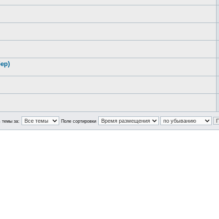
ер)
 темы за:
Поле сортировки