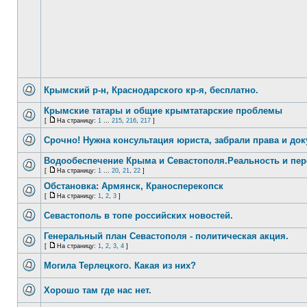
Крымский р-н, Краснодарского кр-я, бесплатно.
Крымские татары и общие крымтатарские проблемы
[
На страницу:
1
...
215
,
216
,
217
]
Срочно! Нужна консультация юриста, забрали права и до
Водообеспечение Крыма и Севастополя.Реальность и пе
[
На страницу:
1
...
20
,
21
,
22
]
Обстановка: Армянск, Краносперекопск
[
На страницу:
1
,
2
,
3
]
Севастополь в топе российских новостей.
Генеральный план Севастополя - политическая акция.
[
На страницу:
1
,
2
,
3
,
4
]
Могила Терлецкого. Какая из них?
Хорошо там где нас нет.