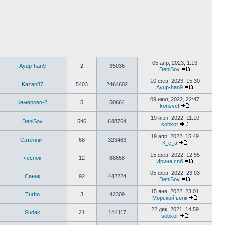
05 апр, 2023, 1:13
Ayup-han9
2
35036
DeniSov
10 фев, 2023, 15:30
Kazan87
5403
2464602
Ayup-han9
09 июл, 2022, 22:47
Кемерово-2
5
50664
konsvet
19 июн, 2022, 11:10
DeniSov
546
648764
sobkor
19 апр, 2022, 15:49
Сателлит
68
323463
К_с_а
15 фев, 2022, 12:55
чеснок
12
88658
Ирина спб
05 фев, 2022, 23:03
Саник
92
442224
DeniSov
15 янв, 2022, 23:01
Turbo
3
42309
Морской волк
22 дек, 2021, 14:59
Sudak
21
144117
sobkor