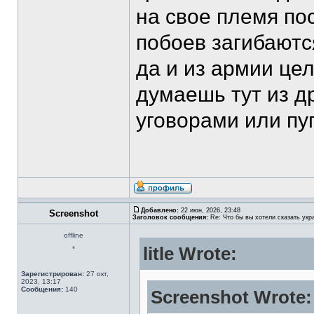
на свое племя по
побоев загибаются
да и из армии це
думаешь тут из д
уговорами или пу
Добавлено:
22 июн, 2026, 23:48
Screenshot
Заголовок сообщения:
Re: Что бы вы хотели сказать укр
offline
litle Wrote:
*
Зарегистрирован:
27 окт,
2023, 13:17
Сообщения:
140
Screenshot Wrote: