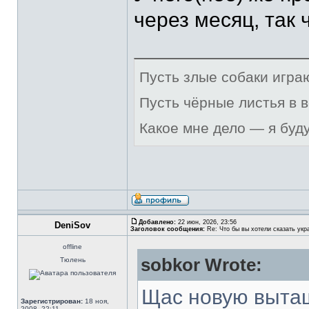
через месяц, так
Пусть злые собаки игра
Пусть чёрные листья в 
Какое мне дело — я буд
Добавлено:
22 июн, 2026, 23:56
DeniSov
Заголовок сообщения:
Re: Что бы вы хотели сказать укр
offline
sobkor Wrote:
Тюлень
Щас новую выта
Зарегистрирован:
18 ноя,
2008, 22:11