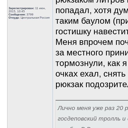
попадал, хотя ду
Зарегистрирован:
11 июн,
2015, 10:45
Сообщения:
3799
Откуда:
Центральная Россия
таким баулом (пр
гостишку навести
Меня впрочем поч
за местного прин
тормознули, как я
очках ехал, снять
рюкзак подозрите
Лично меня уже раз 20 р
госдеповский тролль и 