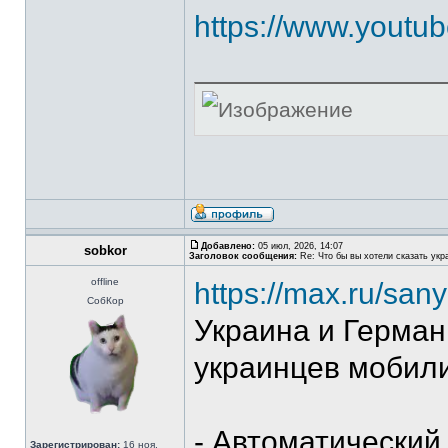
https://www.yout
Добавлено:
05 июл, 2026, 14:07
sobkor
Заголовок сообщения:
Re: Что бы вы хотели сказать укр
offline
https://max.ru/san
СобКор
Украина и Герма
украинцев мобили
- Автоматический
Зарегистрирован:
16 ноя,