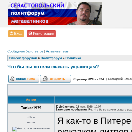
Вход
Регистрация
Сообщения без ответов
|
Активные темы
Список форумов
»
Политфорум
»
Политика
Что бы вы хотели сказать украинцам?
Страница
620
из
624
[ Сообщений: 15596
Автор
Добавлено:
22 июн, 2026, 19:07
Tanker1939
Заголовок сообщения:
Re: Что бы вы хотели сказать укр
offline
Я как-то в Питер
*******
рюкзаком литров 