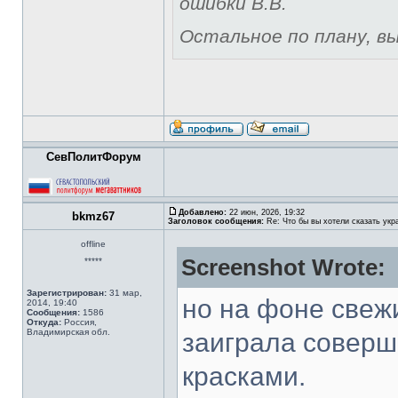
ошибки В.В.
Остальное по плану, вы 
СевПолитФорум
Добавлено:
22 июн, 2026, 19:32
bkmz67
Заголовок сообщения:
Re: Что бы вы хотели сказать укр
offline
Screenshot Wrote:
*****
Зарегистрирован:
31 мар,
но на фоне свеж
2014, 19:40
Сообщения:
1586
Откуда:
Россия,
Владимирская обл.
заиграла соверш
красками.