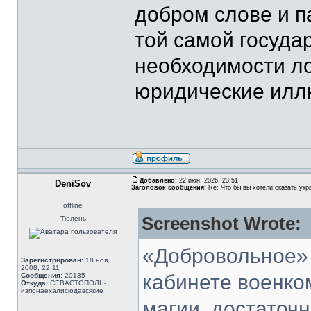
добром слове и па
той самой госуда
необходимости л
юридические иллюз
Добавлено:
22 июн, 2026, 23:51
DeniSov
Заголовок сообщения:
Re: Что бы вы хотели сказать укр
offline
Screenshot Wrote:
Тюлень
«Добровольное» 
Зарегистрирован:
18 ноя,
2008, 22:11
кабинете военком
Сообщения:
20135
Откуда:
СЕВАСТОПОЛЬ-
изпонаехалисюдавсякие
магии, достаточн