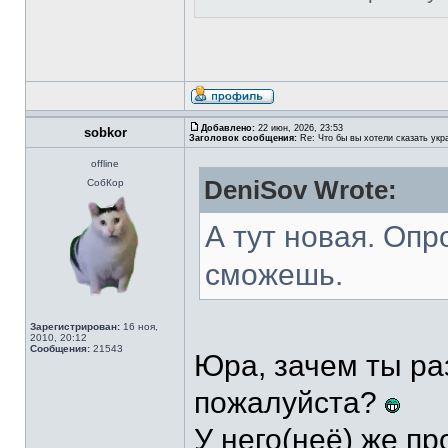
Добавлено:
22 июн, 2026, 23:53
sobkor
Заголовок сообщения:
Re: Что бы вы хотели сказать укр
offline
DeniSov Wrote:
СобКор
А тут новая. Оп
сможешь.
Зарегистрирован:
16 ноя,
2010, 20:12
Сообщения:
21543
Юра, зачем ты ра
пожалуйста?
У него(неё) же п