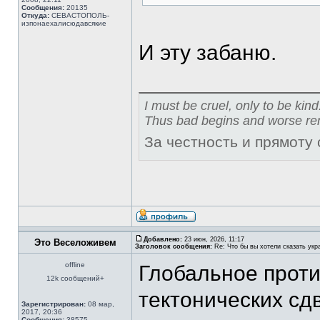
Сообщения:
20135
Откуда:
СЕВАСТОПОЛЬ-
изпонаехалисюдавсякие
И эту забаню.
I must be cruel, only to be kind
Thus bad begins and worse re
За честность и прямоту
Добавлено:
23 июн, 2026, 11:17
Это Веселоживем
Заголовок сообщения:
Re: Что бы вы хотели сказать укр
offline
Глобальное проти
12k сообщений+
тектонических сд
Зарегистрирован:
08 мар,
2017, 20:36
Сообщения:
38575