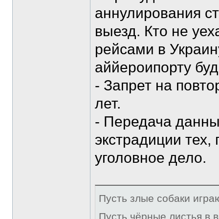
аннулирования ст
выезд. Кто не уе
рейсами в Украину
аййероипорту буд
- Запрет на повт
лет.
- Передача данны
экстрадиции тех, 
уголовное дело.
Пусть злые собаки игра
Пусть чёрные листья в 