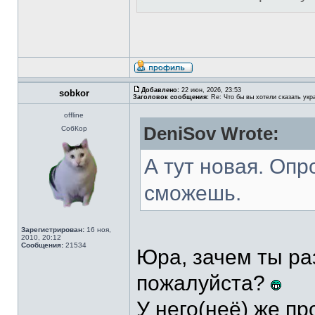
Добавлено:
22 июн, 2026, 23:53
sobkor
Заголовок сообщения:
Re: Что бы вы хотели сказать укр
offline
DeniSov Wrote:
СобКор
А тут новая. Оп
сможешь.
Зарегистрирован:
16 ноя,
2010, 20:12
Сообщения:
21534
Юра, зачем ты ра
пожалуйста?
У него(неё) же п