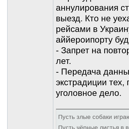
аннулирования ст
выезд. Кто не уе
рейсами в Украину
аййероипорту буд
- Запрет на повт
лет.
- Передача данны
экстрадиции тех, 
уголовное дело.
Пусть злые собаки игра
Пусть чёрные листья в 