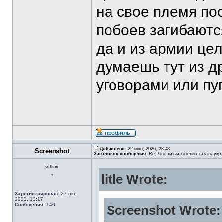
на свое племя по
побоев загибаются
да и из армии це
думаешь тут из д
уговорами или пу
Добавлено:
22 июн, 2026, 23:48
Screenshot
Заголовок сообщения:
Re: Что бы вы хотели сказать укр
offline
litle Wrote:
*
Зарегистрирован:
27 окт,
2023, 13:17
Сообщения:
140
Screenshot Wrote: