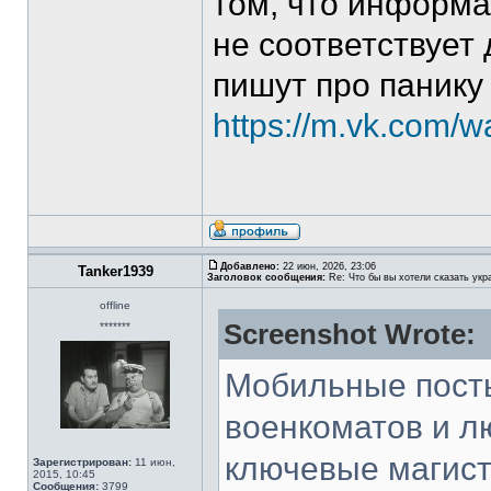
том, что информа
не соответствует
пишут про панику
https://m.vk.com/
Добавлено:
22 июн, 2026, 23:06
Tanker1939
Заголовок сообщения:
Re: Что бы вы хотели сказать укр
offline
Screenshot Wrote:
*******
Мобильные посты
военкоматов и л
ключевые магист
Зарегистрирован:
11 июн,
2015, 10:45
Сообщения:
3799