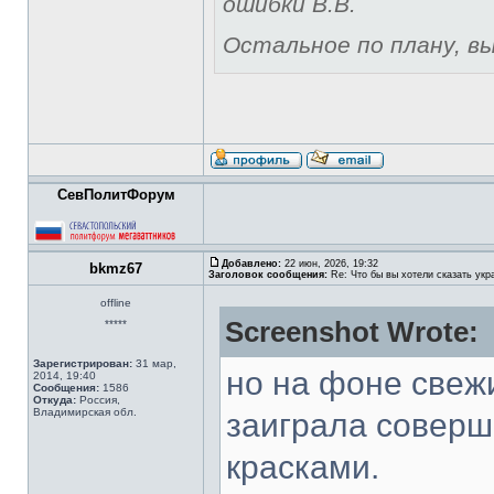
ошибки В.В.
Остальное по плану, вы 
СевПолитФорум
Добавлено:
22 июн, 2026, 19:32
bkmz67
Заголовок сообщения:
Re: Что бы вы хотели сказать укр
offline
Screenshot Wrote:
*****
Зарегистрирован:
31 мар,
но на фоне свеж
2014, 19:40
Сообщения:
1586
Откуда:
Россия,
Владимирская обл.
заиграла соверш
красками.