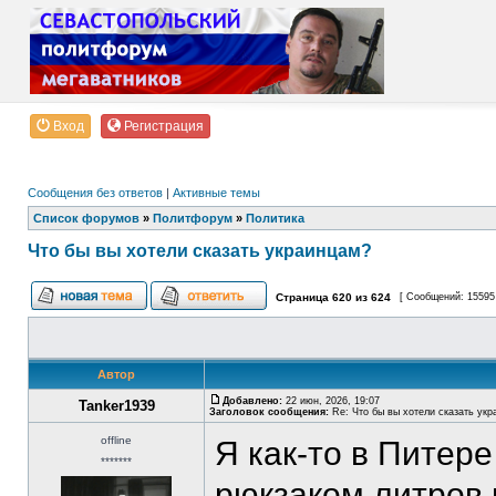
Вход
Регистрация
Сообщения без ответов
|
Активные темы
Список форумов
»
Политфорум
»
Политика
Что бы вы хотели сказать украинцам?
Страница
620
из
624
[ Сообщений: 15595
Автор
Добавлено:
22 июн, 2026, 19:07
Tanker1939
Заголовок сообщения:
Re: Что бы вы хотели сказать укр
offline
Я как-то в Питер
*******
рюкзаком литров 