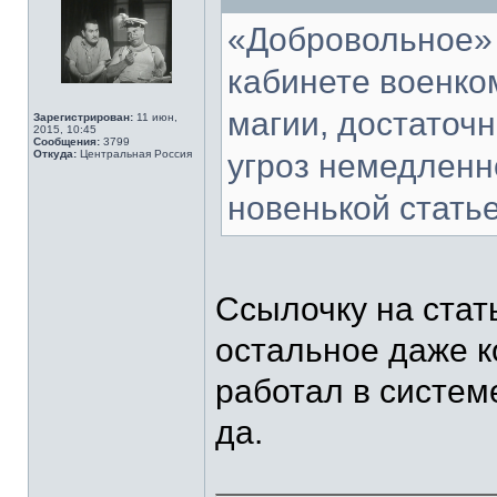
«Добровольное» 
кабинете военком
магии, достаточн
Зарегистрирован:
11 июн,
2015, 10:45
Сообщения:
3799
Откуда:
Центральная Россия
угроз немедленн
новенькой статье
Ссылочку на стат
остальное даже к
работал в системе,
да.