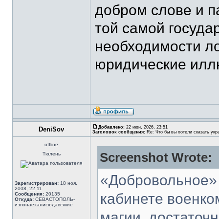
добром слове и па
той самой госуда
необходимости л
юридические иллюз
Добавлено:
22 июн, 2026, 23:51
DeniSov
Заголовок сообщения:
Re: Что бы вы хотели сказать укр
offline
Screenshot Wrote:
Тюлень
«Добровольное» 
Зарегистрирован:
18 ноя,
2008, 22:11
кабинете военком
Сообщения:
20135
Откуда:
СЕВАСТОПОЛЬ-
изпонаехалисюдавсякие
магии, достаточн