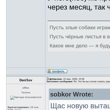
через месяц, так
Пусть злые собаки игра
Пусть чёрные листья в 
Какое мне дело — я буд
Добавлено:
22 июн, 2026, 23:56
DeniSov
Заголовок сообщения:
Re: Что бы вы хотели сказать укр
offline
sobkor Wrote:
Тюлень
Щас новую выта
Зарегистрирован:
18 ноя,
2008, 22:11