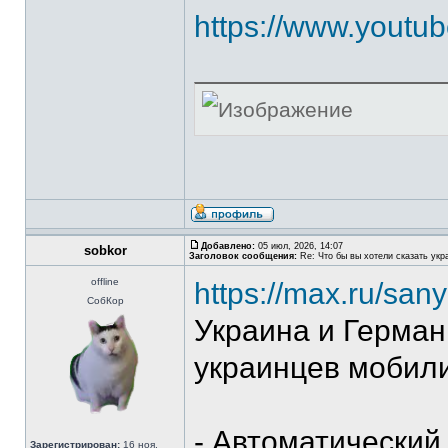
https://www.yout
Добавлено:
05 июл, 2026, 14:07
sobkor
Заголовок сообщения:
Re: Что бы вы хотели сказать укр
offline
https://max.ru/san
СобКор
Украина и Герма
украинцев мобили
- Автоматический
Зарегистрирован:
16 ноя,