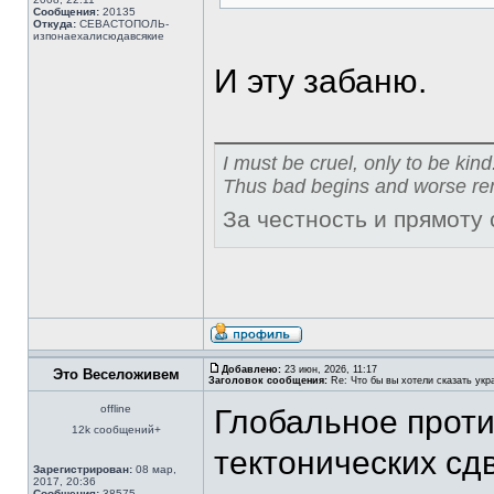
Сообщения:
20135
Откуда:
СЕВАСТОПОЛЬ-
изпонаехалисюдавсякие
И эту забаню.
I must be cruel, only to be kind
Thus bad begins and worse re
За честность и прямоту
Добавлено:
23 июн, 2026, 11:17
Это Веселоживем
Заголовок сообщения:
Re: Что бы вы хотели сказать укр
offline
Глобальное проти
12k сообщений+
тектонических сд
Зарегистрирован:
08 мар,
2017, 20:36
Сообщения:
38575