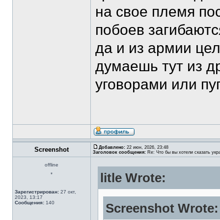
на свое племя по
побоев загибаются
да и из армии це
думаешь тут из д
уговорами или пу
Добавлено:
22 июн, 2026, 23:48
Screenshot
Заголовок сообщения:
Re: Что бы вы хотели сказать укр
offline
litle Wrote:
*
Зарегистрирован:
27 окт,
2023, 13:17
Сообщения:
140
Screenshot Wrote: