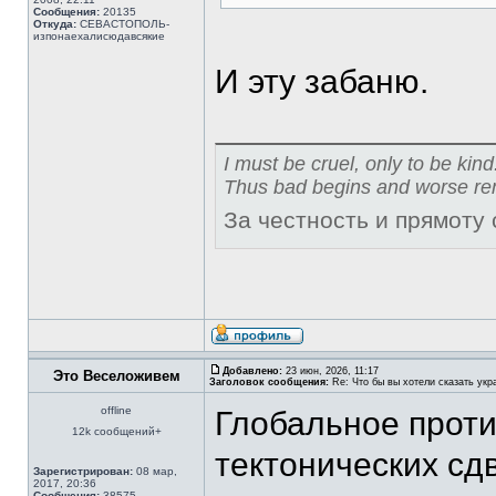
Сообщения:
20135
Откуда:
СЕВАСТОПОЛЬ-
изпонаехалисюдавсякие
И эту забаню.
I must be cruel, only to be kind
Thus bad begins and worse re
За честность и прямоту
Добавлено:
23 июн, 2026, 11:17
Это Веселоживем
Заголовок сообщения:
Re: Что бы вы хотели сказать укр
offline
Глобальное проти
12k сообщений+
тектонических сд
Зарегистрирован:
08 мар,
2017, 20:36
Сообщения:
38575