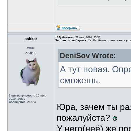
Добавлено:
22 июн, 2026, 23:53
sobkor
Заголовок сообщения:
Re: Что бы вы хотели сказать укр
offline
DeniSov Wrote:
СобКор
А тут новая. Оп
сможешь.
Зарегистрирован:
16 ноя,
2010, 20:12
Сообщения:
21534
Юра, зачем ты ра
пожалуйста?
У него(неё) же п