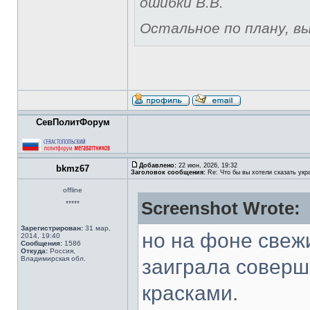
ошибки В.В.
Остальное по плану, вы 
СевПолитФорум
Добавлено:
22 июн, 2026, 19:32
bkmz67
Заголовок сообщения:
Re: Что бы вы хотели сказать укр
offline
Screenshot Wrote:
*****
Зарегистрирован:
31 мар,
но на фоне свеж
2014, 19:40
Сообщения:
1586
Откуда:
Россия,
Владимирская обл.
заиграла соверш
красками.