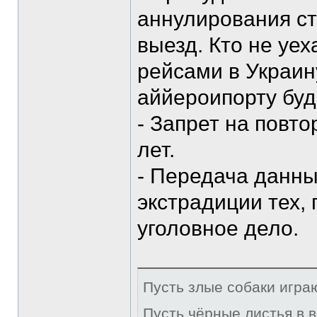
аннулирования ст
выезд. Кто не уе
рейсами в Украину
аййероипорту буд
- Запрет на повт
лет.
- Передача данны
экстрадиции тех, 
уголовное дело.
Пусть злые собаки игра
Пусть чёрные листья в 