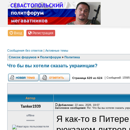
Вход
Регистрация
Сообщения без ответов
|
Активные темы
Список форумов
»
Политфорум
»
Политика
Что бы вы хотели сказать украинцам?
Страница
620
из
624
[ Сообщений: 15595
Автор
Добавлено:
22 июн, 2026, 19:07
Tanker1939
Заголовок сообщения:
Re: Что бы вы хотели сказать укр
offline
Я как-то в Питер
*******
рюкзаком литров 