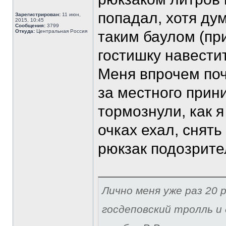
попадал, хотя ду
Зарегистрирован:
11 июн,
2015, 10:45
Сообщения:
3799
Откуда:
Центральная Россия
таким баулом (пр
гостишку навести
Меня впрочем поч
за местного прин
тормознули, как я
очках ехал, снять
рюкзак подозрите
Лично меня уже раз 20 р
госдеповский тролль и 