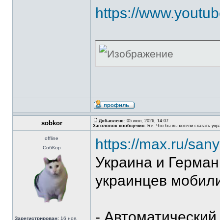
https://www.yout
Добавлено:
05 июл, 2026, 14:07
sobkor
Заголовок сообщения:
Re: Что бы вы хотели сказать укр
offline
https://max.ru/san
СобКор
Украина и Герма
украинцев мобили
- Автоматический
Зарегистрирован:
16 ноя,