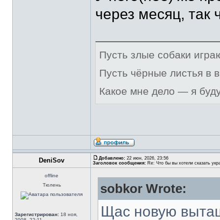
через месяц, так
Пусть злые собаки игра
Пусть чёрные листья в 
Какое мне дело — я буд
Добавлено:
22 июн, 2026, 23:56
DeniSov
Заголовок сообщения:
Re: Что бы вы хотели сказать укр
offline
sobkor Wrote:
Тюлень
Щас новую выта
Зарегистрирован:
18 ноя,
2008, 22:11