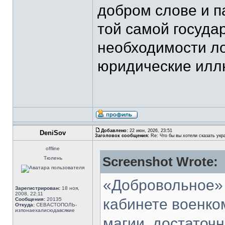
добром слове и па
той самой госуда
необходимости л
юридические иллюз
Добавлено:
22 июн, 2026, 23:51
DeniSov
Заголовок сообщения:
Re: Что бы вы хотели сказать укр
offline
Screenshot Wrote:
Тюлень
«Добровольное» 
Зарегистрирован:
18 ноя,
2008, 22:11
кабинете военком
Сообщения:
20135
Откуда:
СЕВАСТОПОЛЬ-
изпонаехалисюдавсякие
магии, достаточн