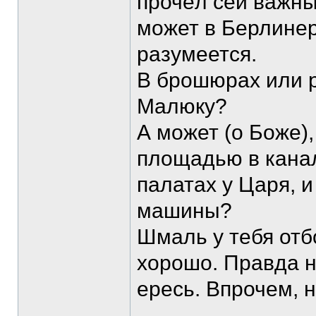
прочёл сей важны
может в Берлинер 
разумеется.
В брошюрах или 
Малюку?
А может (о Боже),
площадью в канал
палатах у Царя, 
машины?
Шмаль у тебя отб
хорошо. Правда н
ересь. Впрочем, 