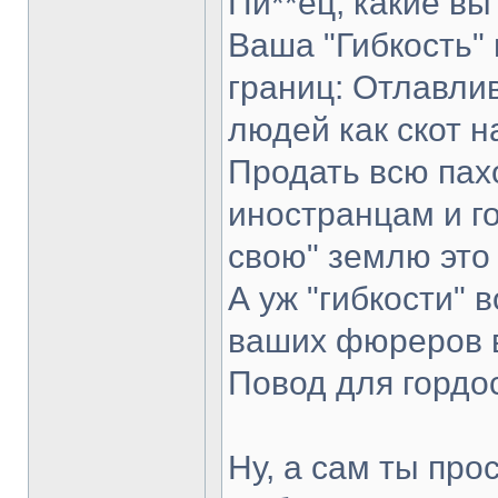
Пи**ец, какие вы
Ваша "Гибкость" 
границ: Отлавли
людей как скот н
Продать всю пах
иностранцам и го
свою" землю это
А уж "гибкости"
ваших фюреров в
Повод для гордос
Ну, а сам ты про