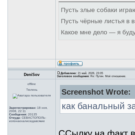
Пусть злые собаки игра
Пусть чёрные листья в 
Какое мне дело — я буд
Добавлено:
21 май, 2026, 23:05
DeniSov
Заголовок сообщения:
Re: Путин. Моё отношение.
offline
Screenshot Wrote:
Тюлень
как банальный з
Зарегистрирован:
18 ноя,
2008, 22:11
Сообщения:
20135
Откуда:
СЕВАСТОПОЛЬ-
изпонаехалисюдавсякие
ССылку на факт в