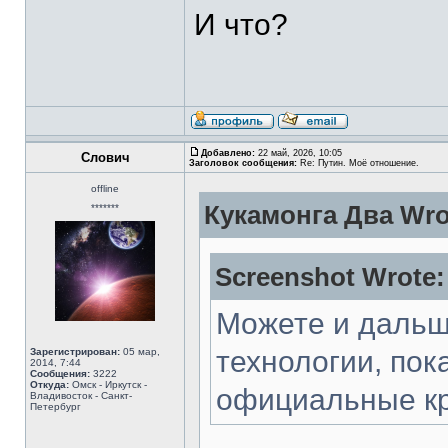
И что?
Добавлено:
22 май, 2026, 10:05
Слович
Заголовок сообщения:
Re: Путин. Моё отношение.
offline
Кукамонга Два Wro
*******
Screenshot Wrote:
Можете и дальш
технологии, пок
Зарегистрирован:
05 мар,
2014, 7:44
Сообщения:
3222
Откуда:
Омск - Иркутск -
официальные кр
Владивосток - Санкт-
Петербург