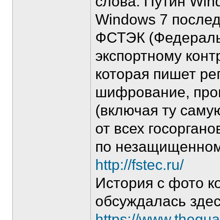
слова: Путин Win
Windows 7 после
ФСТЭК (Федераль
экспортному конт
которая пишет ре
шифрование, про
(включая ту саму
от всех госорган
по незащищенном
http://fstec.ru/
История с фото к
обсуждалась зде
https://www.thegua