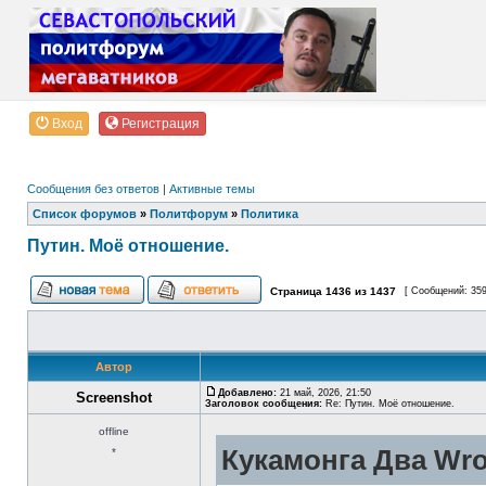
Вход
Регистрация
Сообщения без ответов
|
Активные темы
Список форумов
»
Политфорум
»
Политика
Путин. Моё отношение.
Страница
1436
из
1437
[ Сообщений: 35
Автор
Добавлено:
21 май, 2026, 21:50
Screenshot
Заголовок сообщения:
Re: Путин. Моё отношение.
offline
Кукамонга Два Wro
*