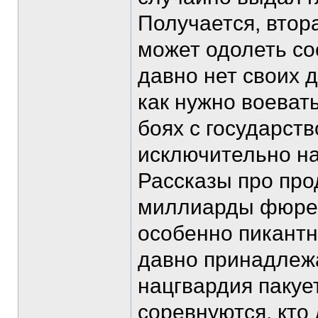
Получается, втор
может одолеть сос
давно нет своих д
как нужно воеват
боях с государст
исключительно на
Рассказы про пр
миллиарды фюрер
особенно пикантн
давно принадлежа
нацгвардия пакует
соревнуются, кто