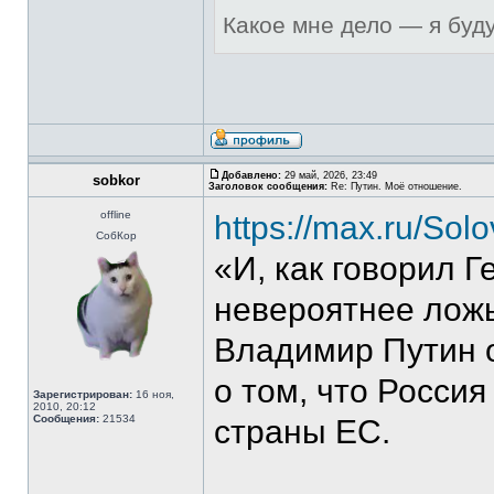
Какое мне дело — я буд
Добавлено:
29 май, 2026, 23:49
sobkor
Заголовок сообщения:
Re: Путин. Моё отношение.
offline
https://max.ru/So
СобКор
«И, как говорил Г
невероятнее ложь
Владимир Путин о
о том, что Россия
Зарегистрирован:
16 ноя,
2010, 20:12
Сообщения:
21534
страны ЕС.