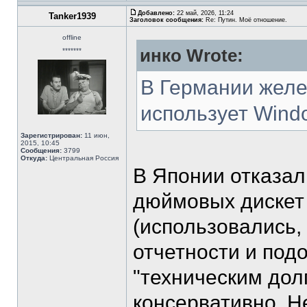
Добавлено:
22 май, 2026, 11:24
Tanker1939
Заголовок сообщения:
Re: Путин. Моё отношение.
offline
инко Wrote:
*******
В Германии желе
использует Windo
Зарегистрирован:
11 июн,
2015, 10:45
Сообщения:
3799
Откуда:
Центральная Россия
В Японии отказал
дюймовых дискет 
(использовались, 
отчетности и подоб
"техническим дол
консервативно. Н