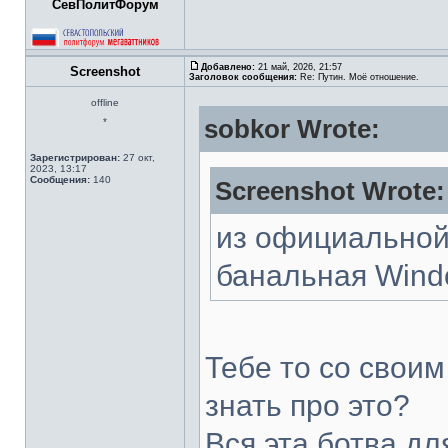
СевПолитФорум
Добавлено:
21 май, 2026, 21:57
Screenshot
Заголовок сообщения:
Re: Путин. Моё отношение.
offline
sobkor Wrote:
*
Зарегистрирован:
27 окт,
2023, 13:17
Сообщения:
140
Screenshot Wrote:
из официальной
банальная Wind
Тебе то со свои
знать про это?
Вся эта ботва дл