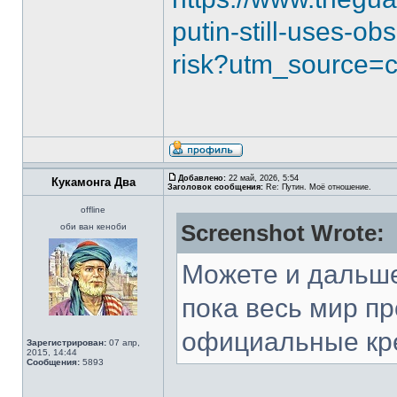
putin-still-uses-o
risk?utm_source=
Добавлено:
22 май, 2026, 5:54
Кукамонга Два
Заголовок сообщения:
Re: Путин. Моё отношение.
offline
Screenshot Wrote:
оби ван кеноби
Можете и дальше
пока весь мир п
официальные кр
Зарегистрирован:
07 апр,
2015, 14:44
Сообщения:
5893