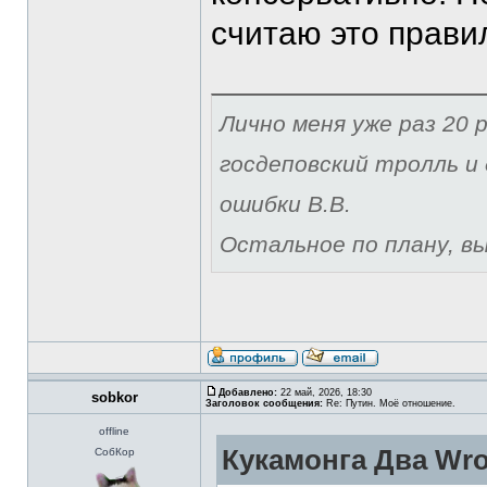
считаю это прави
Лично меня уже раз 20 р
госдеповский тролль и 
ошибки В.В.
Остальное по плану, вы 
Добавлено:
22 май, 2026, 18:30
sobkor
Заголовок сообщения:
Re: Путин. Моё отношение.
offline
Кукамонга Два Wro
СобКор