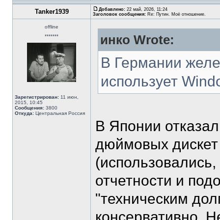
Добавлено:
22 май, 2026, 11:24
Tanker1939
Заголовок сообщения:
Re: Путин. Моё отношение.
offline
инко Wrote:
*******
В Германии желе
использует Windo
Зарегистрирован:
11 июн,
2015, 10:45
Сообщения:
3800
Откуда:
Центральная Россия
В Японии отказал
дюймовых дискет 
(использовались, 
отчетности и подоб
"техническим дол
консервативно. Н