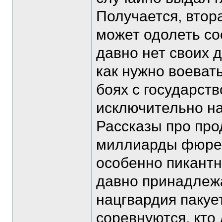
Получается, втор
может одолеть сос
давно нет своих д
как нужно воеват
боях с государст
исключительно на
Рассказы про пр
миллиарды фюрер
особенно пикантн
давно принадлежа
нацгвардия пакует
соревнуются, кто