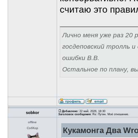
считаю это прави
Лично меня уже раз 20 р
госдеповский тролль и 
ошибки В.В.
Остальное по плану, вы 
Добавлено:
22 май, 2026, 18:30
sobkor
Заголовок сообщения:
Re: Путин. Моё отношение.
offline
Кукамонга Два Wro
СобКор