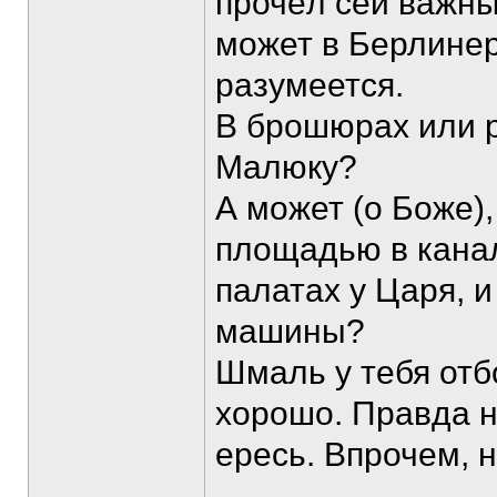
прочёл сей важны
может в Берлинер 
разумеется.
В брошюрах или 
Малюку?
А может (о Боже),
площадью в канал
палатах у Царя, 
машины?
Шмаль у тебя отб
хорошо. Правда н
ересь. Впрочем, 