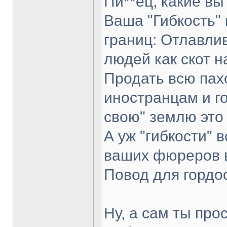
Пи**ец, какие вы
Ваша "Гибкость" 
границ: Отлавли
людей как скот н
Продать всю пах
иностранцам и го
свою" землю это
А уж "гибкости"
ваших фюреров в
Повод для гордос
Ну, а сам ты про