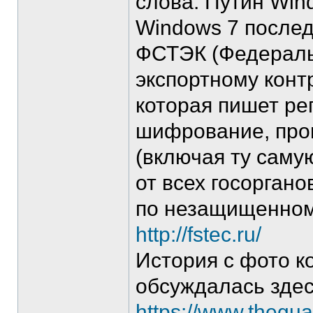
слова: Путин Win
Windows 7 после
ФСТЭК (Федераль
экспортному конт
которая пишет ре
шифрование, про
(включая ту саму
от всех госорган
по незащищенном
http://fstec.ru/
История с фото к
обсуждалась зде
https://www.thegua