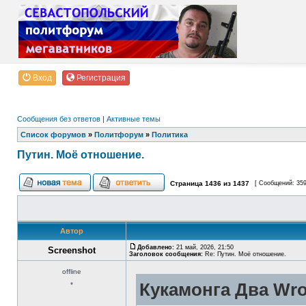
Вход
Регистрация
Сообщения без ответов
|
Активные темы
Список форумов
»
Политфорум
»
Политика
Путин. Моё отношение.
Страница
1436
из
1437
[ Сообщений: 35
Автор
Добавлено:
21 май, 2026, 21:50
Screenshot
Заголовок сообщения:
Re: Путин. Моё отношение.
offline
Кукамонга Два Wro
*