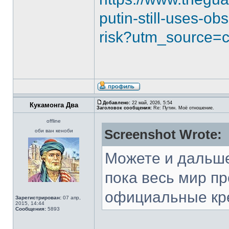
putin-still-uses-o
risk?utm_source=
Добавлено:
22 май, 2026, 5:54
Кукамонга Два
Заголовок сообщения:
Re: Путин. Моё отношение.
offline
Screenshot Wrote:
оби ван кеноби
Можете и дальше
пока весь мир п
официальные кр
Зарегистрирован:
07 апр,
2015, 14:44
Сообщения:
5893