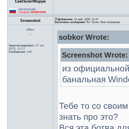
СевПолитФорум
Добавлено:
21 май, 2026, 21:57
Screenshot
Заголовок сообщения:
Re: Путин. Моё отношение.
offline
sobkor Wrote:
*
Зарегистрирован:
27 окт,
2023, 13:17
Сообщения:
140
Screenshot Wrote:
из официальной
банальная Wind
Тебе то со свои
знать про это?
Вся эта ботва дл