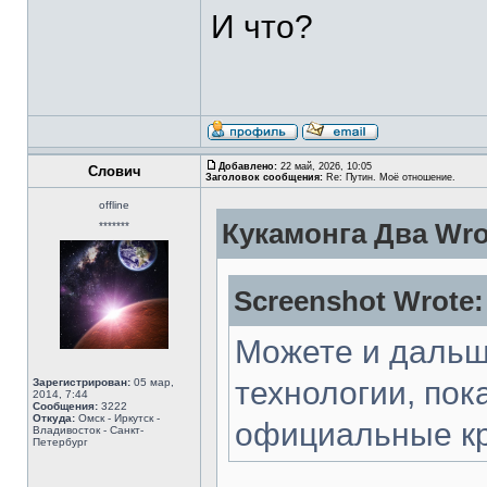
И что?
Добавлено:
22 май, 2026, 10:05
Слович
Заголовок сообщения:
Re: Путин. Моё отношение.
offline
Кукамонга Два Wro
*******
Screenshot Wrote:
Можете и дальш
технологии, пок
Зарегистрирован:
05 мар,
2014, 7:44
Сообщения:
3222
Откуда:
Омск - Иркутск -
официальные кр
Владивосток - Санкт-
Петербург