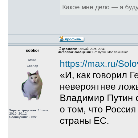
Какое мне дело — я буд
Добавлено:
29 май, 2026, 23:49
sobkor
Заголовок сообщения:
Re: Путин. Моё отношение.
offline
https://max.ru/So
СобКор
«И, как говорил Г
невероятнее ложь
Владимир Путин о
о том, что Россия
Зарегистрирован:
16 ноя,
2010, 20:12
Сообщения:
21551
страны ЕС.