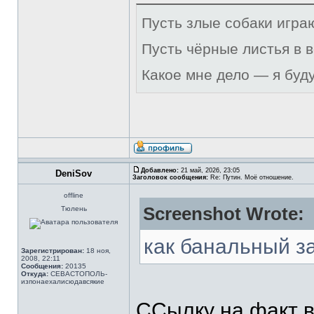
Пусть злые собаки игра
Пусть чёрные листья в 
Какое мне дело — я буд
Добавлено:
21 май, 2026, 23:05
DeniSov
Заголовок сообщения:
Re: Путин. Моё отношение.
offline
Screenshot Wrote:
Тюлень
как банальный з
Зарегистрирован:
18 ноя,
2008, 22:11
Сообщения:
20135
Откуда:
СЕВАСТОПОЛЬ-
изпонаехалисюдавсякие
ССылку на факт в