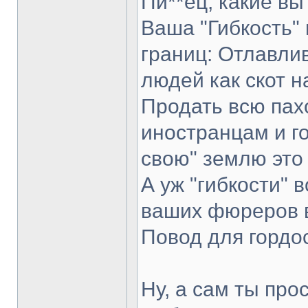
Пи**ец, какие вы
Ваша "Гибкость" 
границ: Отлавли
людей как скот н
Продать всю пах
иностранцам и го
свою" землю это
А уж "гибкости"
ваших фюреров в
Повод для гордос
Ну, а сам ты про