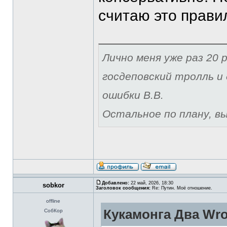
считаю это прави
Лично меня уже раз 20 р
госдеповский тролль и 
ошибки В.В.
Остальное по плану, вы 
Добавлено:
22 май, 2026, 18:30
sobkor
Заголовок сообщения:
Re: Путин. Моё отношение.
offline
Кукамонга Два Wro
СобКор