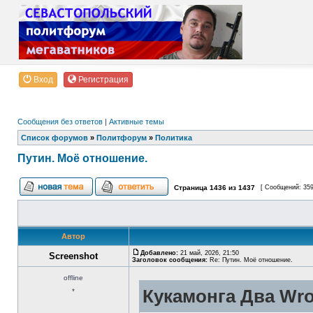
Вход
Регистрация
Сообщения без ответов
|
Активные темы
Список форумов
»
Политфорум
»
Политика
Путин. Моё отношение.
Страница
1436
из
1437
[ Сообщений: 35
Автор
Добавлено:
21 май, 2026, 21:50
Screenshot
Заголовок сообщения:
Re: Путин. Моё отношение.
offline
Кукамонга Два Wro
*