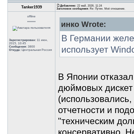
Добавлено:
22 май, 2026, 11:24
Tanker1939
Заголовок сообщения:
Re: Путин. Моё отношение.
offline
инко Wrote:
*******
В Германии желе
Зарегистрирован:
11 июн,
2015, 10:45
использует Windo
Сообщения:
3800
Откуда:
Центральная Россия
В Японии отказал
дюймовых дискет 
(использовались, 
отчетности и подоб
"техническим дол
консервативно. Н