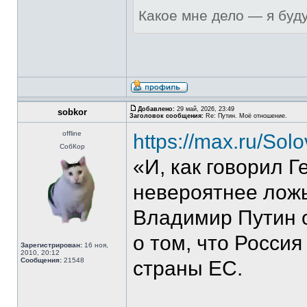
Какое мне дело — я буд
Добавлено:
29 май, 2026, 23:49
sobkor
Заголовок сообщения:
Re: Путин. Моё отношение.
offline
https://max.ru/So
СобКор
«И, как говорил Г
невероятнее ложь
Владимир Путин о
о том, что Россия
Зарегистрирован:
16 ноя,
2010, 20:12
Сообщения:
21548
страны ЕС.