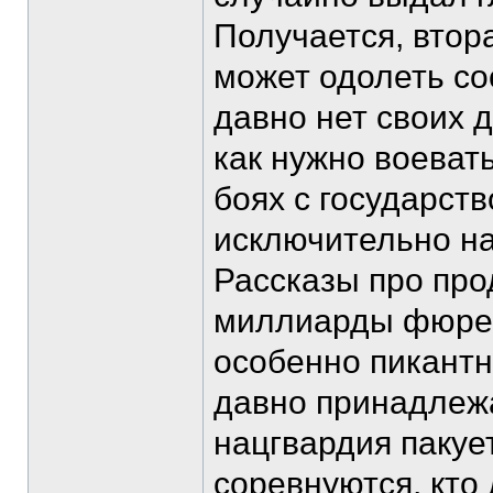
Получается, втор
может одолеть сос
давно нет своих д
как нужно воеват
боях с государст
исключительно на
Рассказы про пр
миллиарды фюрер
особенно пикантн
давно принадлежа
нацгвардия пакует
соревнуются, кто