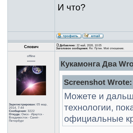
И что?
Добавлено:
22 май, 2026, 10:05
Слович
Заголовок сообщения:
Re: Путин. Моё отношение.
offline
Кукамонга Два Wro
*******
Screenshot Wrote:
Можете и дальш
технологии, пок
Зарегистрирован:
05 мар,
2014, 7:44
Сообщения:
3222
Откуда:
Омск - Иркутск -
официальные кр
Владивосток - Санкт-
Петербург