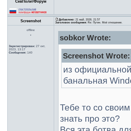
СевПолитФорум
Добавлено:
21 май, 2026, 21:57
Screenshot
Заголовок сообщения:
Re: Путин. Моё отношение.
offline
sobkor Wrote:
*
Зарегистрирован:
27 окт,
2023, 13:17
Сообщения:
140
Screenshot Wrote:
из официальной
банальная Wind
Тебе то со свои
знать про это?
Вся эта ботва дл