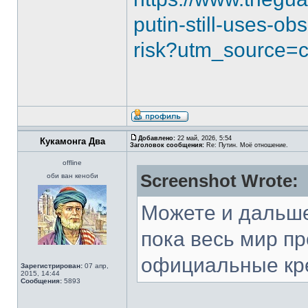
putin-still-uses-o
risk?utm_source=
Добавлено:
22 май, 2026, 5:54
Кукамонга Два
Заголовок сообщения:
Re: Путин. Моё отношение.
offline
Screenshot Wrote:
оби ван кеноби
Можете и дальше
пока весь мир п
официальные кр
Зарегистрирован:
07 апр,
2015, 14:44
Сообщения:
5893