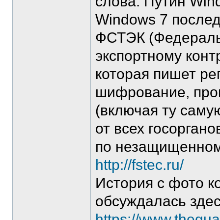
слова: Путин Win
Windows 7 после
ФСТЭК (Федераль
экспортному конт
которая пишет ре
шифрование, про
(включая ту саму
от всех госорган
по незащищенном
http://fstec.ru/
История с фото к
обсуждалась зде
https://www.thegua