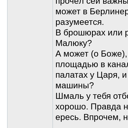
прочёл сей важны
может в Берлинер 
разумеется.
В брошюрах или 
Малюку?
А может (о Боже),
площадью в канал
палатах у Царя, 
машины?
Шмаль у тебя отб
хорошо. Правда н
ересь. Впрочем, 