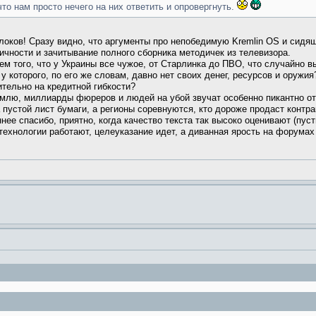
что нам просто нечего на них ответить и опровергнуть.
локов! Сразу видно, что аргументы про непобедимую Kremlin OS и сидя
чности и зачитывание полного сборника методичек из телевизора.
ем того, что у Украины все чужое, от Старлинка до ПВО, что случайно 
у которого, по его же словам, давно нет своих денег, ресурсов и оружия
тельно на кредитной гибкости?
млю, миллиарды фюреров и людей на убой звучат особенно пикантно от 
 пустой лист бумаги, а регионы соревнуются, кто дороже продаст контра
ее спасибо, приятно, когда качество текста так высоко оценивают (пуст
 технологии работают, целеуказание идет, а диванная ярость на форумах