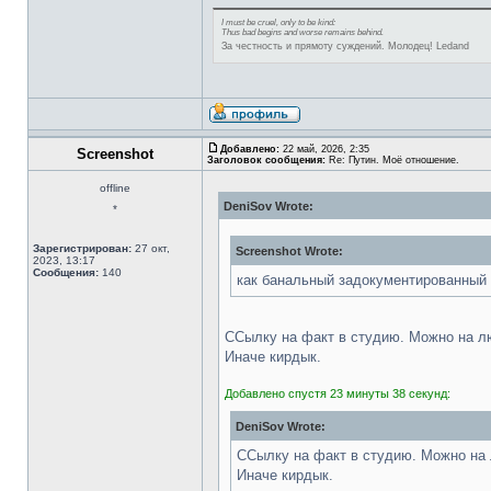
I must be cruel, only to be kind:
Thus bad begins and worse remains behind.
За честность и прямоту суждений. Молодец! Ledand
Добавлено:
22 май, 2026, 2:35
Screenshot
Заголовок сообщения:
Re: Путин. Моё отношение.
offline
DeniSov Wrote:
*
Зарегистрирован:
27 окт,
Screenshot Wrote:
2023, 13:17
Сообщения:
140
как банальный задокументированный
ССылку на факт в студию. Можно на л
Иначе кирдык.
Добавлено спустя 23 минуты 38 секунд:
DeniSov Wrote:
ССылку на факт в студию. Можно на
Иначе кирдык.