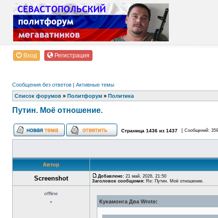
Вход
Регистрация
Сообщения без ответов
|
Активные темы
Список форумов
»
Политфорум
»
Политика
Путин. Моё отношение.
Страница
1436
из
1437
[ Сообщений: 35
Автор
Добавлено:
21 май, 2026, 21:50
Screenshot
Заголовок сообщения:
Re: Путин. Моё отношение.
offline
Кукамонга Два Wrote:
*