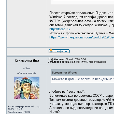
Просто откройте приложение Яндекс или 
Windows 7 последняя серифицированна
ФСТЭК (Федеральная служба по техничес
системы (включая ту самую Windows у пр
http://fstec.ru/
История с фото компьютера Путина и Wi
https://www.theguardian.com/world/2019/dec
Добавлено:
22 май, 2026, 5:54
Кукамонга Два
Заголовок сообщения:
Re: Путин. Моё отношение.
offline
Screenshot Wrote:
оби ван кеноби
Можете и дальше верить в невидимые 
Любите вы "весь мир".
Вспоминаю как во времена СССР в аэроп
Так там стояли древние громоздкие ч/б 
Кстати, у меня до сих пор некоторые ПК
Зарегистрирован:
07 апр,
А локальное видеонаблюдение на одном 
2015, 14:44
И что?
Сообщения:
5893