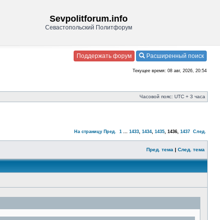
Sevpolitforum.info
Севастопольский Политфорум
Поддержать форум
Расширенный поиск
Текущее время: 08 авг, 2026, 20:54
Часовой пояс: UTC + 3 часа
На страницу
Пред.
1
...
1433
,
1434
,
1435
,
1436
,
1437
След.
Пред. тема
|
След. тема