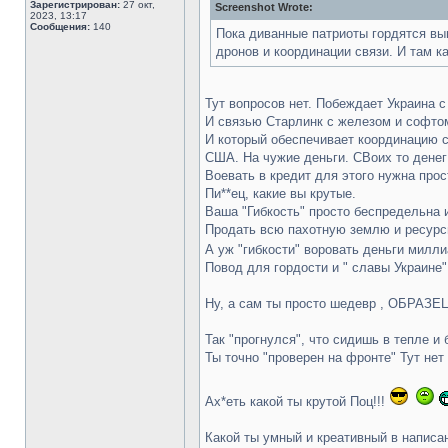
Зарегистрирован:
27 окт,
Screenshot Wrote:
2023, 13:17
Сообщения:
140
Пока диванные патриоты гордятся вы
дронов и координации связи. И там к
Тут вопросов нет. Побеждает Украина 
И связью Старлинк с железом и софто
И который обеспечивает координацию с
США. На чужие деньги. СВоих то денег
Воевать в кредит для этого нужна про
Пи**ец, какие вы крутые.
Ваша "Гибкость" просто беспредельна 
Продать всю пахотную землю и ресурсы
А уж "гибкости" воровать деньги мил
Повод для гордости и " славы Украине"
Ну, а сам ты просто шедевр , ОБРАЗЕЦ (!
Так "прогнулся", что сидишь в тепле и 
Ты точно "проверен на фронте" Тут нет
Ах*еть какой ты крутой Поц!!!
Какой ты умный и креативный в написа