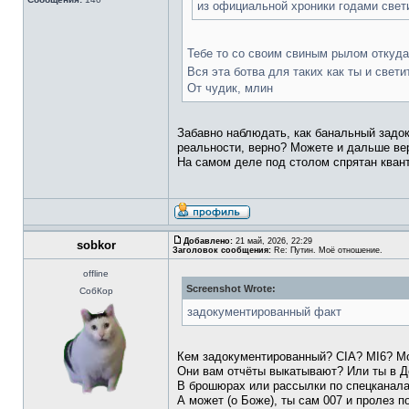
из официальной хроники годами свет
Тебе то со своим свиным рылом откуда
Вся эта ботва для таких как ты и све
От чудик, млин
Забавно наблюдать, как банальный задо
реальности, верно? Можете и дальше ве
На самом деле под столом спрятан кван
Добавлено:
21 май, 2026, 22:29
sobkor
Заголовок сообщения:
Re: Путин. Моё отношение.
offline
Screenshot Wrote:
СобКор
задокументированный факт
Кем задокументированный? CIA? MI6? M
Они вам отчёты выкатывают? Или ты в Де
В брошюрах или рассылки по спецкана
А может (о Боже), ты сам 007 и пролез 