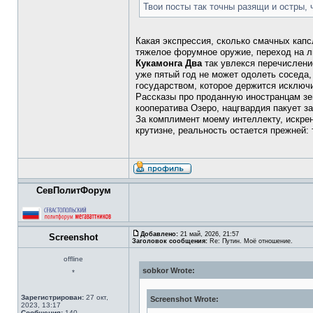
Твои посты так точны разящи и остры, 
Какая экспрессия, сколько смачных капс
тяжелое форумное оружие, переход на ли
Кукамонга Два
так увлекся перечислени
уже пятый год не может одолеть соседа, 
государством, которое держится исключи
Рассказы про проданную иностранцам зе
кооператива Озеро, нацгвардия пакует за
За комплимент моему интеллекту, искренн
крутизне, реальность остается прежней:
СевПолитФорум
Добавлено:
21 май, 2026, 21:57
Screenshot
Заголовок сообщения:
Re: Путин. Моё отношение.
offline
sobkor Wrote:
*
Зарегистрирован:
27 окт,
Screenshot Wrote:
2023, 13:17
Сообщения:
140