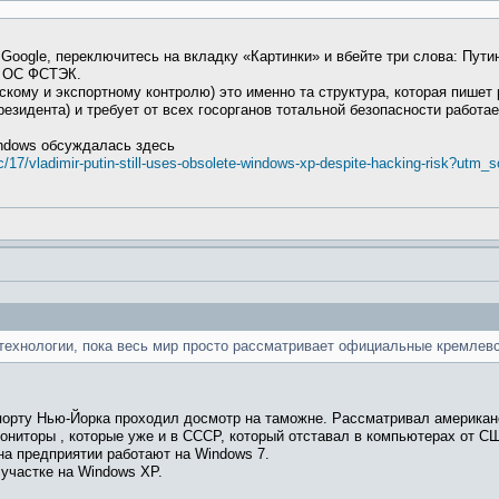
Google, переключитесь на вкладку «Картинки» и вбейте три слова: Пути
я ОС ФСТЭК.
кому и экспортному контролю) это именно та структура, которая пише
езидента) и требует от всех госорганов тотальной безопасности работ
ndows обсуждалась здесь
/17/vladimir-putin-still-uses-obsolete-windows-xp-despite-hacking-risk?utm
технологии, пока весь мир просто рассматривает официальные кремлевс
орту Нью-Йорка проходил досмотр на таможне. Рассматривал американ
мониторы , которые уже и в СССР, который отставал в компьютерах от 
 на предприятии работают на Windows 7.
участке на Windows XP.