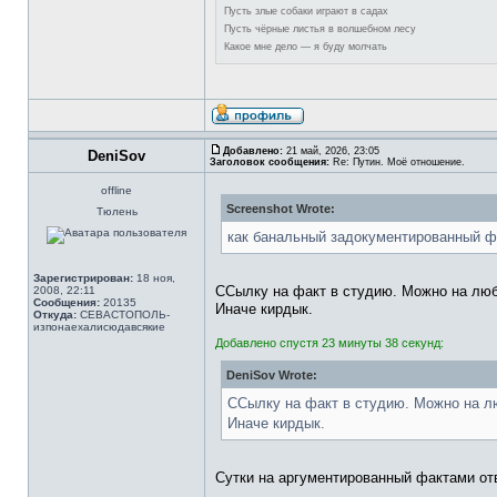
Пусть злые собаки играют в садах
Пусть чёрные листья в волшебном лесу
Какое мне дело — я буду молчать
Добавлено:
21 май, 2026, 23:05
DeniSov
Заголовок сообщения:
Re: Путин. Моё отношение.
offline
Screenshot Wrote:
Тюлень
как банальный задокументированный ф
Зарегистрирован:
18 ноя,
ССылку на факт в студию. Можно на люб
2008, 22:11
Сообщения:
20135
Иначе кирдык.
Откуда:
СЕВАСТОПОЛЬ-
изпонаехалисюдавсякие
Добавлено спустя 23 минуты 38 секунд:
DeniSov Wrote:
ССылку на факт в студию. Можно на л
Иначе кирдык.
Сутки на аргументированный фактами от