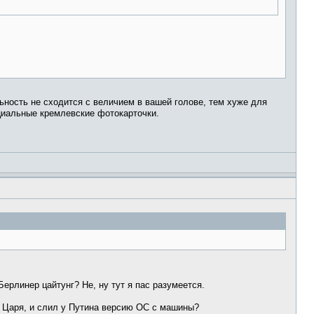
ность не сходится с величием в вашей голове, тем хуже для
циальные кремлевские фотокарточки.
рлинер цайтунг? Не, ну тут я пас разумеется.
у Царя, и слил у Путина версию ОС с машины?