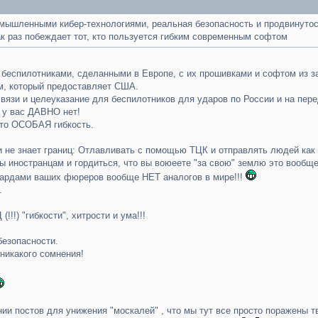
мышленными кибер-технологиями, реальная безопасность и продвинутос
ак раз побеждает тот, кто пользуется гибким современным софтом
с беспилотниками, сделанными в Европе, с их прошивками и софтом из з
м, который предоставляет США.
вязи и целеуказание для беспилотников для ударов по России и на пер
 у вас ДАВНО нет!
сто ОСОБАЯ гибкость.
и не знает границ: Отлавливать с помощью ТЦК и отправлять людей как 
 иностранцам и гордиться, что вы воюеете "за свою" землю это вообще
лиардами ваших фюреров вообще НЕТ аналогов в мире!!!
.
!!) "гибкости", хитрости и ума!!!
безопасности.
 никакого сомнения!
нии постов для унижения "москалей" , что мы тут все просто поражены 