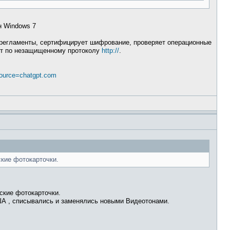
н Windows 7
т регламенты, сертифицирует шифрование, проверяет операционные
ает по незащищенному протоколу
http://
.
_source=chatgpt.com
кие фотокарточки.
ские фотокарточки.
США , списывались и заменялись новыми Видеотонами.