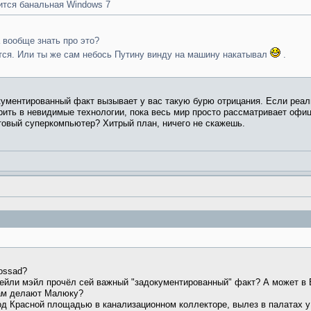
ится банальная Windows 7
 вообще знать про это?
тится. Или ты же сам небось Путину винду на машину накатывал
.
кументированный факт вызывает у вас такую бурю отрицания. Если реаль
рить в невидимые технологии, пока весь мир просто рассматривает офи
товый суперкомпьютер? Хитрый план, ничего не скажешь.
ossad?
йли мэйл прочёл сей важный "задокументированный" факт? А может в Бе
лам делают Малюку?
под Красной площадью в канализационном коллекторе, вылез в палатах 