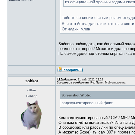
из официальной хроники годами свет
Тебе то со своим свиным рылом откуда
Вся эта ботва для таких как ты и све
От чудик, млин
Забавно наблюдать, как банальный задо
реальности, верно? Можете и дальше ве
На самом деле под столом спрятан кван
Добавлено:
21 май, 2026, 22:29
sobkor
Заголовок сообщения:
Re: Путин. Моё отношение.
offline
Screenshot Wrote:
СобКор
задокументированный факт
Кем задокументированный? CIA? MI6? M
Они вам отчёты выкатывают? Или ты в Де
В брошюрах или рассылки по спецкана
А может (о Боже), ты сам 007 и пролез 