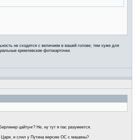
ность не сходится с величием в вашей голове, тем хуже для
циальные кремлевские фотокарточки.
рлинер цайтунг? Не, ну тут я пас разумеется.
у Царя, и слил у Путина версию ОС с машины?