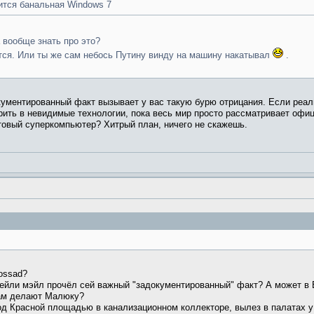
ится банальная Windows 7
 вообще знать про это?
тится. Или ты же сам небось Путину винду на машину накатывал
.
кументированный факт вызывает у вас такую бурю отрицания. Если реаль
рить в невидимые технологии, пока весь мир просто рассматривает офи
товый суперкомпьютер? Хитрый план, ничего не скажешь.
ossad?
йли мэйл прочёл сей важный "задокументированный" факт? А может в Бе
лам делают Малюку?
под Красной площадью в канализационном коллекторе, вылез в палатах 