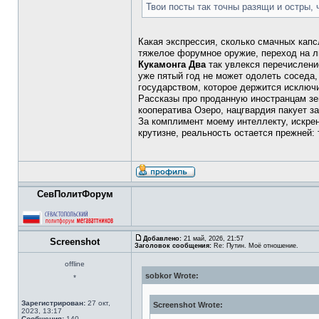
Твои посты так точны разящи и остры, 
Какая экспрессия, сколько смачных капс
тяжелое форумное оружие, переход на ли
Кукамонга Два
так увлекся перечислени
уже пятый год не может одолеть соседа, 
государством, которое держится исключи
Рассказы про проданную иностранцам зе
кооператива Озеро, нацгвардия пакует за
За комплимент моему интеллекту, искренн
крутизне, реальность остается прежней:
СевПолитФорум
Добавлено:
21 май, 2026, 21:57
Screenshot
Заголовок сообщения:
Re: Путин. Моё отношение.
offline
sobkor Wrote:
*
Зарегистрирован:
27 окт,
Screenshot Wrote:
2023, 13:17
Сообщения:
140