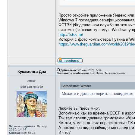
Просто откройте приложение Яндекс или 
Windows 7 последняя серифицированна
ФСТЭК (Федеральная служба по техничес
системы (включая ту самую Windows у пр
http://fstec.ru/
История с фото компьютера Путина и Wi
https://www.theguardian.com/world/2019/dec
Добавлено:
22 май, 2026, 5:54
Кукамонга Два
Заголовок сообщения:
Re: Путин. Моё отношение.
offline
Screenshot Wrote:
оби ван кеноби
Можете и дальше верить в невидимые 
Любите вы "весь мир".
Вспоминаю как во времена СССР в аэроп
Так там стояли древние громоздкие ч/б 
Кстати, у меня до сих пор некоторые ПК
Зарегистрирован:
07 апр,
А локальное видеонаблюдение на одном 
2015, 14:44
И что?
Сообщения:
5893