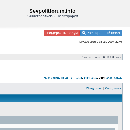
Sevpolitforum.info
Севастопольский Политфорум
Поддержать форум
Расширенный поиск
Текущее время: 08 авг, 2026, 22:07
Часовой пояс: UTC + 3 часа
На страницу
Пред.
1
...
1433
,
1434
,
1435
,
1436
,
1437
След.
Пред. тема
|
След. тема