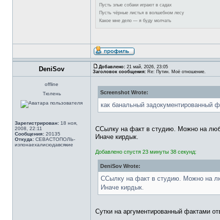
Пусть злые собаки играют в садах
Пусть чёрные листья в волшебном лесу
Какое мне дело — я буду молчать
Добавлено:
21 май, 2026, 23:05
DeniSov
Заголовок сообщения:
Re: Путин. Моё отношение.
offline
Screenshot Wrote:
Тюлень
как банальный задокументированный ф
Зарегистрирован:
18 ноя,
ССылку на факт в студию. Можно на люб
2008, 22:11
Сообщения:
20135
Иначе кирдык.
Откуда:
СЕВАСТОПОЛЬ-
изпонаехалисюдавсякие
Добавлено спустя 23 минуты 38 секунд:
DeniSov Wrote:
ССылку на факт в студию. Можно на л
Иначе кирдык.
Сутки на аргументированный фактами от