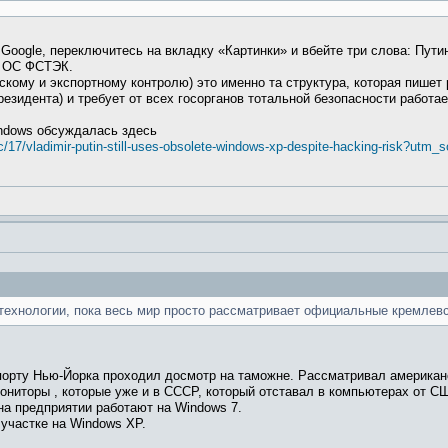
Google, переключитесь на вкладку «Картинки» и вбейте три слова: Пути
я ОС ФСТЭК.
кому и экспортному контролю) это именно та структура, которая пише
езидента) и требует от всех госорганов тотальной безопасности работ
ndows обсуждалась здесь
/17/vladimir-putin-still-uses-obsolete-windows-xp-despite-hacking-risk?utm
технологии, пока весь мир просто рассматривает официальные кремлевс
орту Нью-Йорка проходил досмотр на таможне. Рассматривал американ
мониторы , которые уже и в СССР, который отставал в компьютерах от 
 на предприятии работают на Windows 7.
участке на Windows XP.