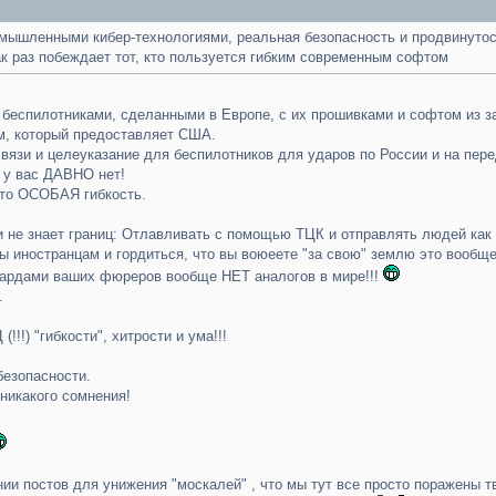
мышленными кибер-технологиями, реальная безопасность и продвинутос
ак раз побеждает тот, кто пользуется гибким современным софтом
с беспилотниками, сделанными в Европе, с их прошивками и софтом из з
м, который предоставляет США.
вязи и целеуказание для беспилотников для ударов по России и на пер
 у вас ДАВНО нет!
сто ОСОБАЯ гибкость.
и не знает границ: Отлавливать с помощью ТЦК и отправлять людей как 
 иностранцам и гордиться, что вы воюеете "за свою" землю это вообще
лиардами ваших фюреров вообще НЕТ аналогов в мире!!!
.
!!) "гибкости", хитрости и ума!!!
безопасности.
 никакого сомнения!
нии постов для унижения "москалей" , что мы тут все просто поражены 