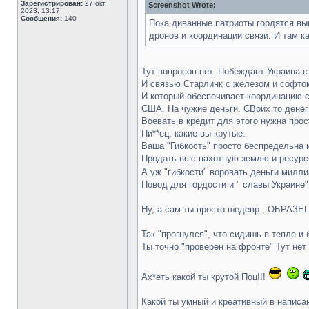
Зарегистрирован:
27 окт,
Screenshot Wrote:
2023, 13:17
Сообщения:
140
Пока диванные патриоты гордятся вы
дронов и координации связи. И там к
Тут вопросов нет. Побеждает Украина 
И связью Старлинк с железом и софто
И который обеспечивает координацию с
США. На чужие деньги. СВоих то денег
Воевать в кредит для этого нужна про
Пи**ец, какие вы крутые.
Ваша "Гибкость" просто беспредельна 
Продать всю пахотную землю и ресурсы
А уж "гибкости" воровать деньги мил
Повод для гордости и " славы Украине"
Ну, а сам ты просто шедевр , ОБРАЗЕЦ (!
Так "прогнулся", что сидишь в тепле и 
Ты точно "проверен на фронте" Тут нет
Ах*еть какой ты крутой Поц!!!
Какой ты умный и креативный в написа