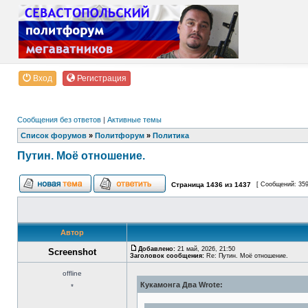
Вход
Регистрация
Сообщения без ответов
|
Активные темы
Список форумов
»
Политфорум
»
Политика
Путин. Моё отношение.
Страница
1436
из
1437
[ Сообщений: 35
Автор
Добавлено:
21 май, 2026, 21:50
Screenshot
Заголовок сообщения:
Re: Путин. Моё отношение.
offline
Кукамонга Два Wrote:
*