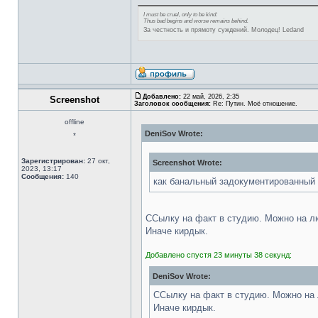
I must be cruel, only to be kind:
Thus bad begins and worse remains behind.
За честность и прямоту суждений. Молодец! Ledand
Добавлено:
22 май, 2026, 2:35
Screenshot
Заголовок сообщения:
Re: Путин. Моё отношение.
offline
DeniSov Wrote:
*
Зарегистрирован:
27 окт,
Screenshot Wrote:
2023, 13:17
Сообщения:
140
как банальный задокументированный
ССылку на факт в студию. Можно на л
Иначе кирдык.
Добавлено спустя 23 минуты 38 секунд:
DeniSov Wrote:
ССылку на факт в студию. Можно на
Иначе кирдык.