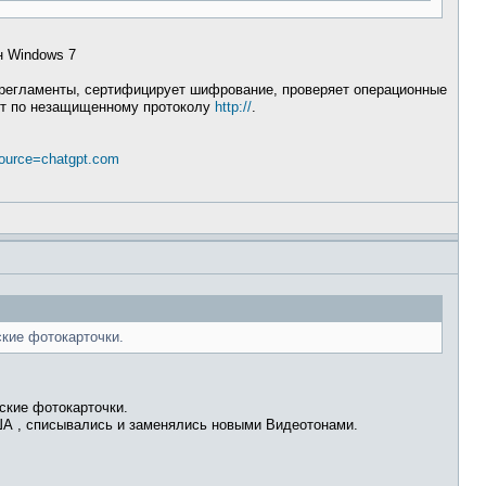
н Windows 7
т регламенты, сертифицирует шифрование, проверяет операционные
ает по незащищенному протоколу
http://
.
_source=chatgpt.com
кие фотокарточки.
ские фотокарточки.
США , списывались и заменялись новыми Видеотонами.