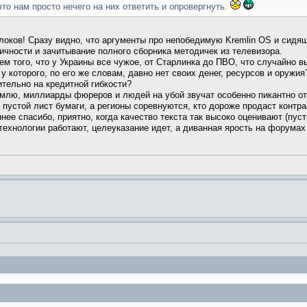
что нам просто нечего на них ответить и опровергнуть.
локов! Сразу видно, что аргументы про непобедимую Kremlin OS и сидя
чности и зачитывание полного сборника методичек из телевизора.
ем того, что у Украины все чужое, от Старлинка до ПВО, что случайно 
у которого, по его же словам, давно нет своих денег, ресурсов и оружия
тельно на кредитной гибкости?
млю, миллиарды фюреров и людей на убой звучат особенно пикантно от 
 пустой лист бумаги, а регионы соревнуются, кто дороже продаст контра
ее спасибо, приятно, когда качество текста так высоко оценивают (пуст
 технологии работают, целеуказание идет, а диванная ярость на форумах