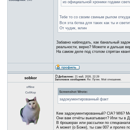
из официальной хроники годами свет
Тебе то со своим свиным рылом откуда
Вся эта ботва для таких как ты и све
От чудик, млин
Забавно наблюдать, как банальный задо
реальности, верно? Можете и дальше ве
На самом деле под столом спрятан кван
Добавлено:
21 май, 2026, 22:29
sobkor
Заголовок сообщения:
Re: Путин. Моё отношение.
offline
Screenshot Wrote:
СобКор
задокументированный факт
Кем задокументированный? CIA? MI6? M
Они вам отчёты выкатывают? Или ты в Де
В брошюрах или рассылки по спецкана
А может (о Боже), ты сам 007 и пролез 