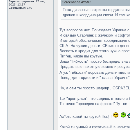
Зарегистрирован:
27 окт,
Screenshot Wrote:
2023, 13:17
Сообщения:
140
Пока диванные патриоты гордятся вы
дронов и координации связи. И там к
Тут вопросов нет. Побеждает Украина 
И связью Старлинк с железом и софто
И который обеспечивает координацию с
США. На чужие деньги. СВоих то денег
Воевать в кредит для этого нужна про
Пи**ец, какие вы крутые.
Ваша "Гибкость" просто беспредельна 
Продать всю пахотную землю и ресурсы
А уж "гибкости" воровать деньги мил
Повод для гордости и " славы Украине"
Ну, а сам ты просто шедевр , ОБРАЗЕЦ (!
Так "прогнулся", что сидишь в тепле и 
Ты точно "проверен на фронте" Тут нет
Ах*еть какой ты крутой Поц!!!
Какой ты умный и креативный в написа