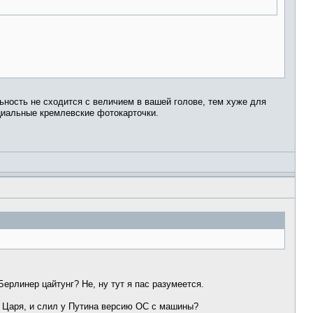
ность не сходится с величием в вашей голове, тем хуже для
циальные кремлевские фотокарточки.
рлинер цайтунг? Не, ну тут я пас разумеется.
у Царя, и слил у Путина версию ОС с машины?