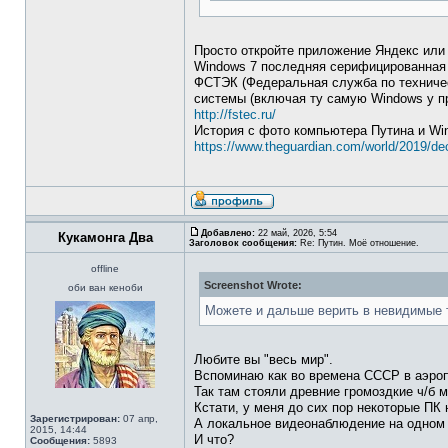
Просто откройте приложение Яндекс или 
Windows 7 последняя серифицированна
ФСТЭК (Федеральная служба по техничес
системы (включая ту самую Windows у пр
http://fstec.ru/
История с фото компьютера Путина и Wi
https://www.theguardian.com/world/2019/dec
Добавлено:
22 май, 2026, 5:54
Кукамонга Два
Заголовок сообщения:
Re: Путин. Моё отношение.
offline
Screenshot Wrote:
оби ван кеноби
Можете и дальше верить в невидимые 
Любите вы "весь мир".
Вспоминаю как во времена СССР в аэроп
Так там стояли древние громоздкие ч/б 
Кстати, у меня до сих пор некоторые ПК
Зарегистрирован:
07 апр,
А локальное видеонаблюдение на одном 
2015, 14:44
И что?
Сообщения:
5893