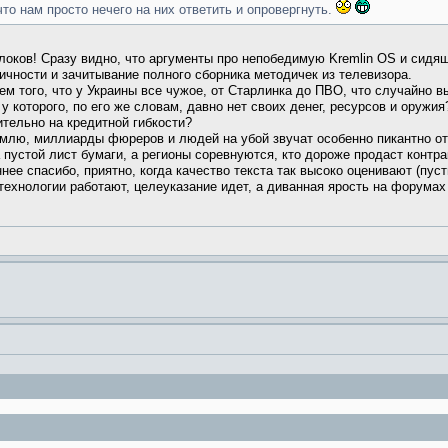
что нам просто нечего на них ответить и опровергнуть.
локов! Сразу видно, что аргументы про непобедимую Kremlin OS и сидя
чности и зачитывание полного сборника методичек из телевизора.
ем того, что у Украины все чужое, от Старлинка до ПВО, что случайно 
у которого, по его же словам, давно нет своих денег, ресурсов и оружия
тельно на кредитной гибкости?
млю, миллиарды фюреров и людей на убой звучат особенно пикантно от 
 пустой лист бумаги, а регионы соревнуются, кто дороже продаст контра
ее спасибо, приятно, когда качество текста так высоко оценивают (пуст
 технологии работают, целеуказание идет, а диванная ярость на форумах