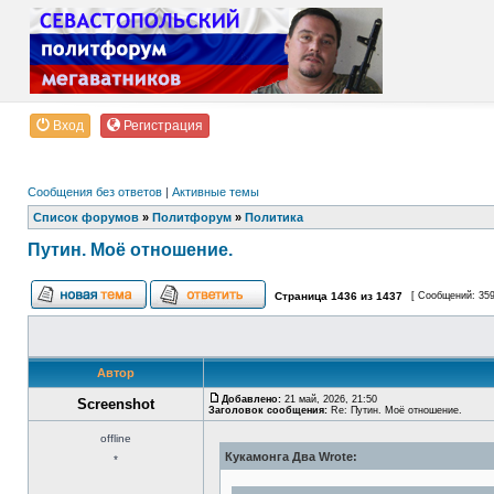
Вход
Регистрация
Сообщения без ответов
|
Активные темы
Список форумов
»
Политфорум
»
Политика
Путин. Моё отношение.
Страница
1436
из
1437
[ Сообщений: 35
Автор
Добавлено:
21 май, 2026, 21:50
Screenshot
Заголовок сообщения:
Re: Путин. Моё отношение.
offline
Кукамонга Два Wrote:
*