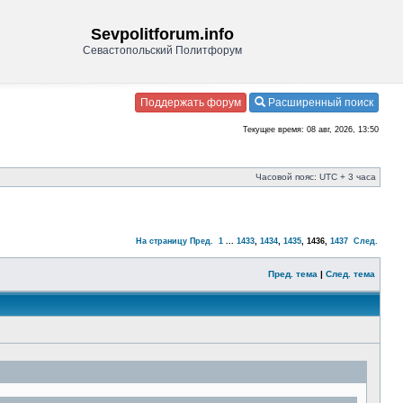
Sevpolitforum.info
Севастопольский Политфорум
Поддержать форум
Расширенный поиск
Текущее время: 08 авг, 2026, 13:50
Часовой пояс: UTC + 3 часа
На страницу
Пред.
1
...
1433
,
1434
,
1435
,
1436
,
1437
След.
Пред. тема
|
След. тема