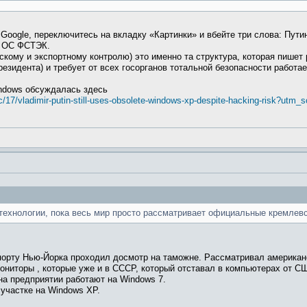
Google, переключитесь на вкладку «Картинки» и вбейте три слова: Пути
я ОС ФСТЭК.
кому и экспортному контролю) это именно та структура, которая пише
езидента) и требует от всех госорганов тотальной безопасности работ
ndows обсуждалась здесь
/17/vladimir-putin-still-uses-obsolete-windows-xp-despite-hacking-risk?utm
технологии, пока весь мир просто рассматривает официальные кремлевс
орту Нью-Йорка проходил досмотр на таможне. Рассматривал американ
мониторы , которые уже и в СССР, который отставал в компьютерах от 
 на предприятии работают на Windows 7.
участке на Windows XP.