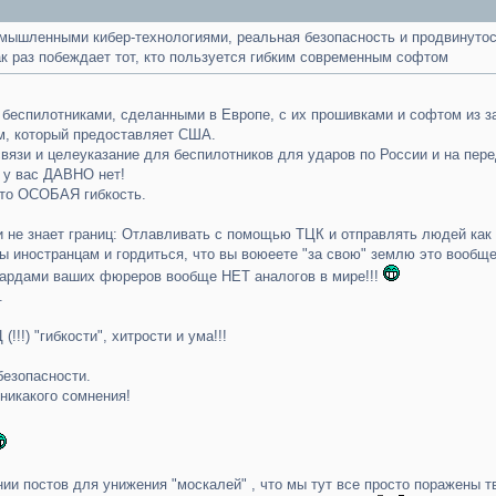
мышленными кибер-технологиями, реальная безопасность и продвинутос
ак раз побеждает тот, кто пользуется гибким современным софтом
с беспилотниками, сделанными в Европе, с их прошивками и софтом из з
м, который предоставляет США.
вязи и целеуказание для беспилотников для ударов по России и на пер
 у вас ДАВНО нет!
сто ОСОБАЯ гибкость.
и не знает границ: Отлавливать с помощью ТЦК и отправлять людей как 
 иностранцам и гордиться, что вы воюеете "за свою" землю это вообще
лиардами ваших фюреров вообще НЕТ аналогов в мире!!!
.
!!) "гибкости", хитрости и ума!!!
безопасности.
 никакого сомнения!
нии постов для унижения "москалей" , что мы тут все просто поражены 