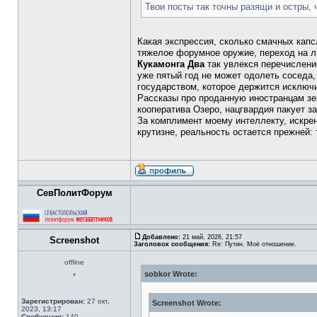
Твои посты так точны разящи и остры, 
Какая экспрессия, сколько смачных капс
тяжелое форумное оружие, переход на ли
Кукамонга Два
так увлекся перечислени
уже пятый год не может одолеть соседа, 
государством, которое держится исключи
Рассказы про проданную иностранцам зе
кооператива Озеро, нацгвардия пакует за
За комплимент моему интеллекту, искренн
крутизне, реальность остается прежней:
СевПолитФорум
Добавлено:
21 май, 2026, 21:57
Screenshot
Заголовок сообщения:
Re: Путин. Моё отношение.
offline
sobkor Wrote:
*
Зарегистрирован:
27 окт,
Screenshot Wrote:
2023, 13:17
Сообщения:
140