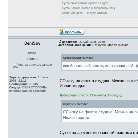
Пусть злые собаки играют в садах
Пусть чёрные листья в волшебном лесу
Какое мне дело — я буду молчать
Добавлено:
21 май, 2026, 23:05
DeniSov
Заголовок сообщения:
Re: Путин. Моё отношение.
offline
Screenshot Wrote:
Тюлень
как банальный задокументированный ф
Зарегистрирован:
18 ноя,
ССылку на факт в студию. Можно на люб
2008, 22:11
Сообщения:
20135
Иначе кирдык.
Откуда:
СЕВАСТОПОЛЬ-
изпонаехалисюдавсякие
Добавлено спустя 23 минуты 38 секунд:
DeniSov Wrote:
ССылку на факт в студию. Можно на л
Иначе кирдык.
Сутки на аргументированный фактами от