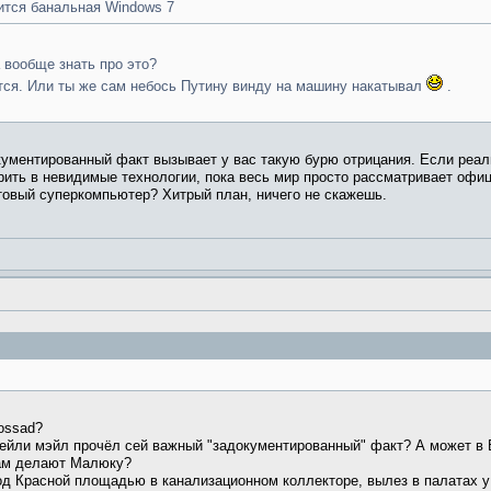
ится банальная Windows 7
 вообще знать про это?
тится. Или ты же сам небось Путину винду на машину накатывал
.
кументированный факт вызывает у вас такую бурю отрицания. Если реаль
рить в невидимые технологии, пока весь мир просто рассматривает офи
товый суперкомпьютер? Хитрый план, ничего не скажешь.
ossad?
йли мэйл прочёл сей важный "задокументированный" факт? А может в Бе
лам делают Малюку?
под Красной площадью в канализационном коллекторе, вылез в палатах 