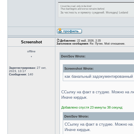
I must be cruel, only to be kind:
Thus bad begins and worse remains behind.
За честность и прямоту суждений. Молодец! Ledand
Добавлено:
22 май, 2026, 2:35
Screenshot
Заголовок сообщения:
Re: Путин. Моё отношение.
offline
DeniSov Wrote:
*
Зарегистрирован:
27 окт,
Screenshot Wrote:
2023, 13:17
Сообщения:
140
как банальный задокументированный
ССылку на факт в студию. Можно на л
Иначе кирдык.
Добавлено спустя 23 минуты 38 секунд:
DeniSov Wrote:
ССылку на факт в студию. Можно на
Иначе кирдык.