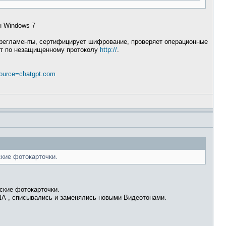
н Windows 7
т регламенты, сертифицирует шифрование, проверяет операционные
ает по незащищенному протоколу
http://
.
_source=chatgpt.com
кие фотокарточки.
ские фотокарточки.
США , списывались и заменялись новыми Видеотонами.