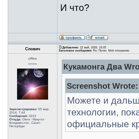
И что?
Добавлено:
22 май, 2026, 10:05
Слович
Заголовок сообщения:
Re: Путин. Моё отношение.
offline
Кукамонга Два Wro
*******
Screenshot Wrote:
Можете и дальш
технологии, пок
Зарегистрирован:
05 мар,
2014, 7:44
Сообщения:
3222
Откуда:
Омск - Иркутск -
официальные кр
Владивосток - Санкт-
Петербург