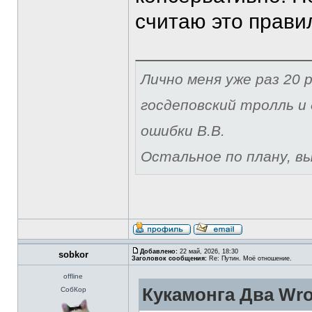
считаю это прави
Лично меня уже раз 20 р
госдеповский тролль и 
ошибки В.В.
Остальное по плану, вы 
Добавлено:
22 май, 2026, 18:30
sobkor
Заголовок сообщения:
Re: Путин. Моё отношение.
offline
Кукамонга Два Wro
СобКор