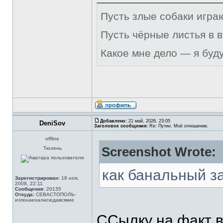
Пусть злые собаки игра
Пусть чёрные листья в 
Какое мне дело — я буд
Добавлено:
21 май, 2026, 23:05
DeniSov
Заголовок сообщения:
Re: Путин. Моё отношение.
offline
Screenshot Wrote:
Тюлень
как банальный з
Зарегистрирован:
18 ноя,
2008, 22:11
Сообщения:
20135
Откуда:
СЕВАСТОПОЛЬ-
изпонаехалисюдавсякие
ССылку на факт в