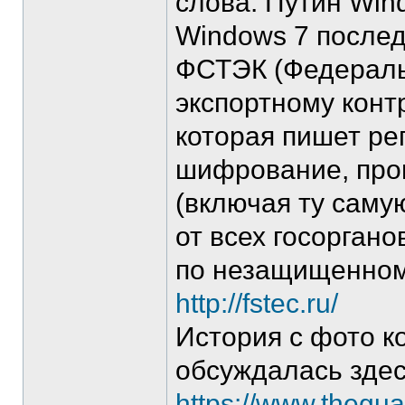
слова: Путин Win
Windows 7 после
ФСТЭК (Федераль
экспортному конт
которая пишет ре
шифрование, про
(включая ту саму
от всех госорган
по незащищенном
http://fstec.ru/
История с фото к
обсуждалась зде
https://www.thegua