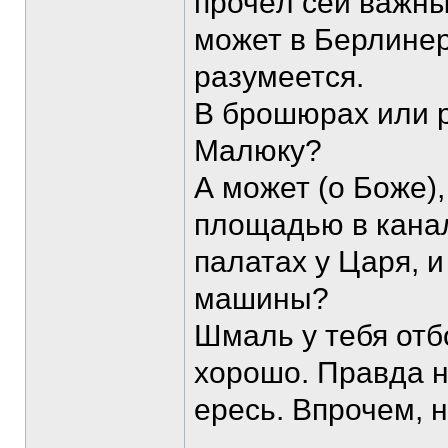
прочёл сей важны
может в Берлинер 
разумеется.
В брошюрах или 
Малюку?
А может (о Боже),
площадью в канал
палатах у Царя, 
машины?
Шмаль у тебя отб
хорошо. Правда н
ересь. Впрочем, 