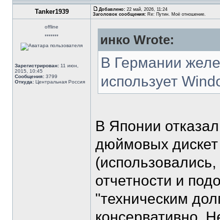
Добавлено:
22 май, 2026, 11:24
Tanker1939
Заголовок сообщения:
Re: Путин. Моё отношение.
offline
инко Wrote:
*******
В Германии желе
Зарегистрирован:
11 июн,
2015, 10:45
использует Windo
Сообщения:
3799
Откуда:
Центральная Россия
В Японии отказал
дюймовых дискет 
(использовались, 
отчетности и подоб
"техническим дол
консервативно. Н