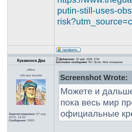
putin-still-uses-o
risk?utm_source=
Добавлено:
22 май, 2026, 5:54
Кукамонга Два
Заголовок сообщения:
Re: Путин. Моё отношение.
offline
Screenshot Wrote:
оби ван кеноби
Можете и дальше
пока весь мир п
официальные кр
Зарегистрирован:
07 апр,
2015, 14:44
Сообщения:
5893