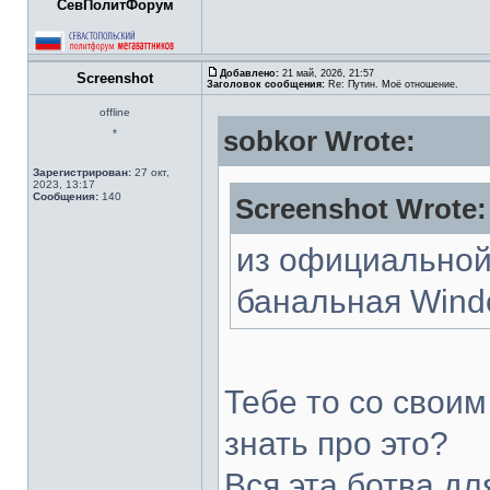
СевПолитФорум
Добавлено:
21 май, 2026, 21:57
Screenshot
Заголовок сообщения:
Re: Путин. Моё отношение.
offline
sobkor Wrote:
*
Зарегистрирован:
27 окт,
2023, 13:17
Сообщения:
140
Screenshot Wrote:
из официальной
банальная Wind
Тебе то со свои
знать про это?
Вся эта ботва дл