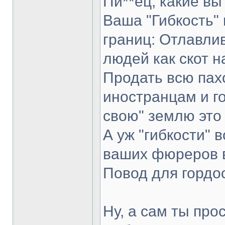
Пи**ец, какие вы
Ваша "Гибкость" 
границ: Отлавли
людей как скот н
Продать всю пах
иностранцам и го
свою" землю это
А уж "гибкости"
ваших фюреров в
Повод для гордос
Ну, а сам ты про