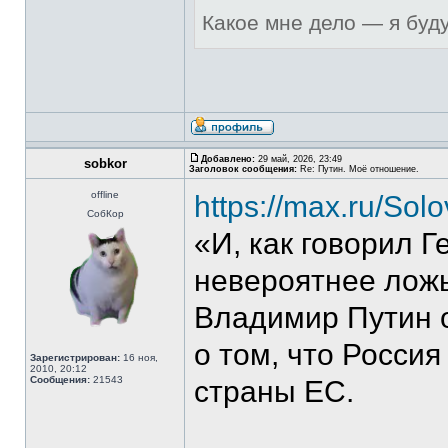
Какое мне дело — я буд
Добавлено:
29 май, 2026, 23:49
sobkor
Заголовок сообщения:
Re: Путин. Моё отношение.
offline
https://max.ru/So
СобКор
«И, как говорил Г
невероятнее ложь
Владимир Путин о
о том, что Россия
Зарегистрирован:
16 ноя,
2010, 20:12
Сообщения:
21543
страны ЕС.