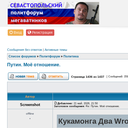
Вход
Регистрация
Сообщения без ответов
|
Активные темы
Список форумов
»
Политфорум
»
Политика
Путин. Моё отношение.
Страница
1436
из
1437
[ Сообщений: 35
Автор
Добавлено:
21 май, 2026, 21:50
Screenshot
Заголовок сообщения:
Re: Путин. Моё отношение.
offline
Кукамонга Два Wro
*