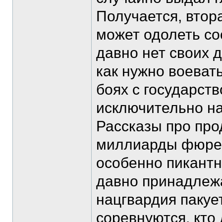
Получается, втор
может одолеть сос
давно нет своих д
как нужно воеват
боях с государст
исключительно на
Рассказы про пр
миллиарды фюрер
особенно пикантн
давно принадлежа
нацгвардия пакует
соревнуются, кто