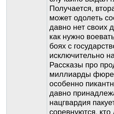
Получается, втор
может одолеть сос
давно нет своих д
как нужно воеват
боях с государст
исключительно на
Рассказы про пр
миллиарды фюрер
особенно пикантн
давно принадлежа
нацгвардия пакует
соревнуются, кто