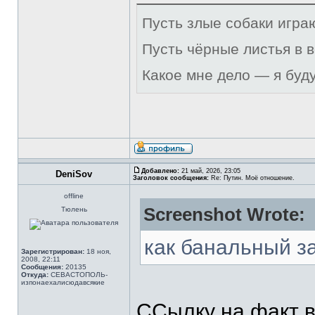
Пусть злые собаки игра
Пусть чёрные листья в 
Какое мне дело — я буд
Добавлено:
21 май, 2026, 23:05
DeniSov
Заголовок сообщения:
Re: Путин. Моё отношение.
offline
Screenshot Wrote:
Тюлень
как банальный з
Зарегистрирован:
18 ноя,
2008, 22:11
Сообщения:
20135
Откуда:
СЕВАСТОПОЛЬ-
изпонаехалисюдавсякие
ССылку на факт в