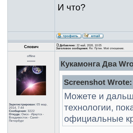
И что?
Добавлено:
22 май, 2026, 10:05
Слович
Заголовок сообщения:
Re: Путин. Моё отношение.
offline
Кукамонга Два Wro
*******
Screenshot Wrote:
Можете и дальш
технологии, пок
Зарегистрирован:
05 мар,
2014, 7:44
Сообщения:
3222
Откуда:
Омск - Иркутск -
официальные кр
Владивосток - Санкт-
Петербург