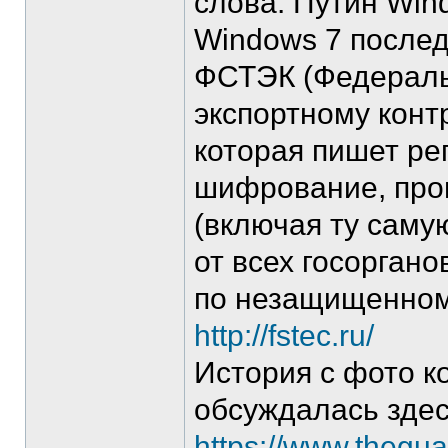
слова: Путин Win
Windows 7 после
ФСТЭК (Федераль
экспортному конт
которая пишет ре
шифрование, про
(включая ту саму
от всех госорган
по незащищенном
http://fstec.ru/
История с фото к
обсуждалась зде
https://www.thegua