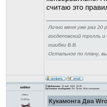
считаю это прави
Лично меня уже раз 20 р
госдеповский тролль и 
ошибки В.В.
Остальное по плану, вы 
Добавлено:
22 май, 2026, 18:30
sobkor
Заголовок сообщения:
Re: Путин. Моё отношение.
offline
Кукамонга Два Wro
СобКор