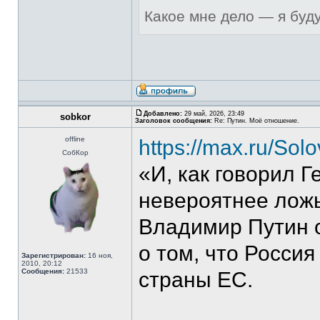
Какое мне дело — я буд
Добавлено:
29 май, 2026, 23:49
sobkor
Заголовок сообщения:
Re: Путин. Моё отношение.
offline
https://max.ru/So
СобКор
«И, как говорил Г
невероятнее ложь
Владимир Путин о
о том, что Россия
Зарегистрирован:
16 ноя,
2010, 20:12
Сообщения:
21533
страны ЕС.