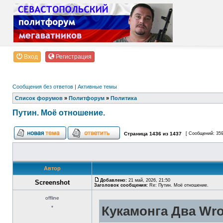
Вход
Регистрация
Сообщения без ответов
|
Активные темы
Список форумов
»
Политфорум
»
Политика
Путин. Моё отношение.
Страница
1436
из
1437
[ Сообщений: 35
Автор
Добавлено:
21 май, 2026, 21:50
Screenshot
Заголовок сообщения:
Re: Путин. Моё отношение.
offline
Кукамонга Два Wro
*