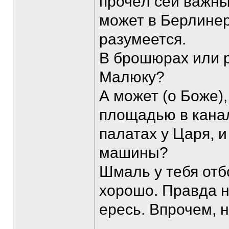
прочёл сей важны
может в Берлинер 
разумеется.
В брошюрах или 
Малюку?
А может (о Боже),
площадью в канал
палатах у Царя, 
машины?
Шмаль у тебя отб
хорошо. Правда н
ересь. Впрочем, 