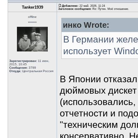
Добавлено:
22 май, 2026, 11:24
Tanker1939
Заголовок сообщения:
Re: Путин. Моё отношение.
offline
инко Wrote:
*******
В Германии желе
использует Windo
Зарегистрирован:
11 июн,
2015, 10:45
Сообщения:
3799
Откуда:
Центральная Россия
В Японии отказал
дюймовых дискет 
(использовались, 
отчетности и подоб
"техническим дол
консервативно. Н