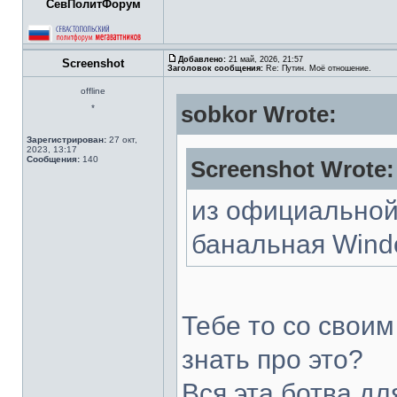
СевПолитФорум
Добавлено:
21 май, 2026, 21:57
Screenshot
Заголовок сообщения:
Re: Путин. Моё отношение.
offline
sobkor Wrote:
*
Зарегистрирован:
27 окт,
2023, 13:17
Сообщения:
140
Screenshot Wrote:
из официальной
банальная Wind
Тебе то со свои
знать про это?
Вся эта ботва дл