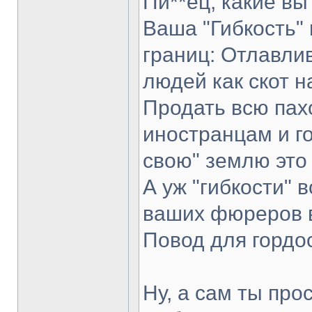
Пи**ец, какие вы
Ваша "Гибкость" 
границ: Отлавли
людей как скот н
Продать всю пах
иностранцам и го
свою" землю это
А уж "гибкости"
ваших фюреров в
Повод для гордос
Ну, а сам ты про