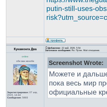
putin-still-uses-o
risk?utm_source=
Добавлено:
22 май, 2026, 5:54
Кукамонга Два
Заголовок сообщения:
Re: Путин. Моё отношение.
online
Screenshot Wrote:
оби ван кеноби
Можете и дальше
пока весь мир п
официальные кр
Зарегистрирован:
07 апр,
2015, 14:44
Сообщения:
5893