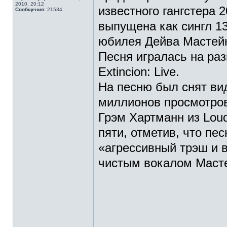
2010, 20:12
известного гангстера 
Сообщения:
21534
выпущена как сингл 13
юбилея Дейва Мастейн
Песня игралась на раз
Extincion: Live.
На песню был снят вид
миллионов просмотро
Грэм Хартманн из Loud
пяти, отметив, что пе
«агрессивный трэш и в
чистым вокалом Маст