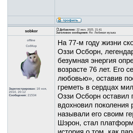
Добавлено:
22 июл, 2025, 21:41
sobkor
Заголовок сообщения:
Re: Любимая музыка
offline
На 77-м году жизни с
СобКор
Оззи Осборн, легендар
безумная энергия опре
возрасте 76 лет. Его 
любовью», оставив по
греметь в сердцах ми
Зарегистрирован:
16 ноя,
2010, 20:12
Оззи Осборн оставил 
Сообщения:
21534
вдохновил поколения ро
называли его своим ге
Шэрон, стал платформ
история о том, как па