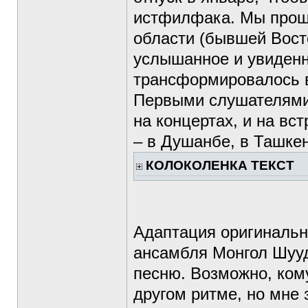
истфилфака. Мы прошл
области (бывшей Вост
услышанное и увиденн
трансформировалось в
Первыми слушателями 
на концертах, и на вс
– в Душанбе, в Ташке
КОЛОКОЛЕНКА ТЕКСТ
Адаптация оригинальн
ансамбля Монгол Шууд
песню. Возможно, кому
другом ритме, но мне 