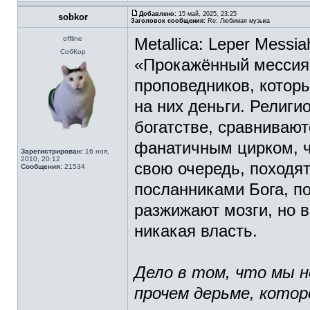
Добавлено:
15 май, 2025, 23:25
sobkor
Заголовок сообщения:
Re: Любимая музыка
offline
Metallica: Leper Messia
СобКор
«Прокажённый мессия»
проповедников, котор
на них деньги. Религ
богатстве, сравнивают
фанатичным цирком, ч
Зарегистрирован:
16 ноя,
2010, 20:12
свою очередь, походя
Сообщения:
21534
посланниками Бога, п
разжижают мозги, но в
никакая власть.
Дело в том, что мы н
прочем дерьме, котор