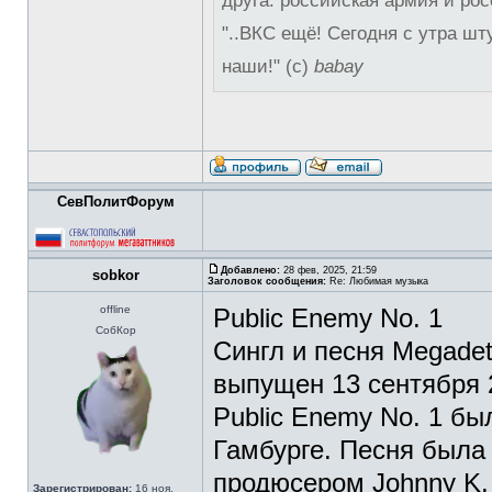
друга: российская армия и рос
"..ВКС ещё! Сегодня с утра шт
наши!" (с)
babay
СевПолитФорум
Добавлено:
28 фев, 2025, 21:59
sobkor
Заголовок сообщения:
Re: Любимая музыка
offline
Public Enemy No. 1
СобКор
Сингл и песня Megadet
выпущен 13 сентября 2
Public Enemy No. 1 бы
Гамбурге. Песня была
продюсером Johnny K.
Зарегистрирован:
16 ноя,