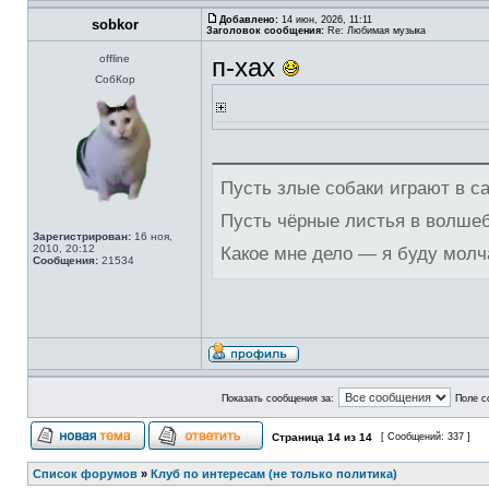
Добавлено:
14 июн, 2026, 11:11
sobkor
Заголовок сообщения:
Re: Любимая музыка
offline
п-хах
СобКор
Пусть злые собаки играют в с
Пусть чёрные листья в волше
Зарегистрирован:
16 ноя,
2010, 20:12
Какое мне дело — я буду молч
Сообщения:
21534
Показать сообщения за:
Поле с
Страница
14
из
14
[ Сообщений: 337 ]
Список форумов
»
Клуб по интересам (не только политика)