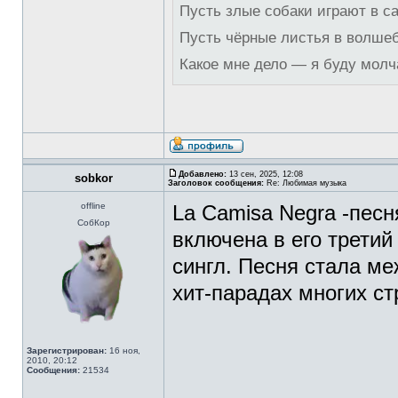
Пусть злые собаки играют в с
Пусть чёрные листья в волше
Какое мне дело — я буду молч
Добавлено:
13 сен, 2025, 12:08
sobkor
Заголовок сообщения:
Re: Любимая музыка
offline
La Camisa Negra -пес
СобКор
включена в его третий
сингл. Песня стала ме
хит-парадах многих с
Зарегистрирован:
16 ноя,
2010, 20:12
Сообщения:
21534