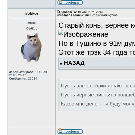
Добавлено:
10 май, 2025, 20:40
sobkor
Заголовок сообщения:
Re: Любимая музыка
offline
Старый конь, вернее к
СобКор
Но в Тушино в 91м ду
Этот же трэк 34 года т
НАЗАД
Зарегистрирован:
16 ноя,
2010, 20:12
Сообщения:
21534
Пусть злые собаки играют в с
Пусть чёрные листья в волше
Какое мне дело — я буду молч