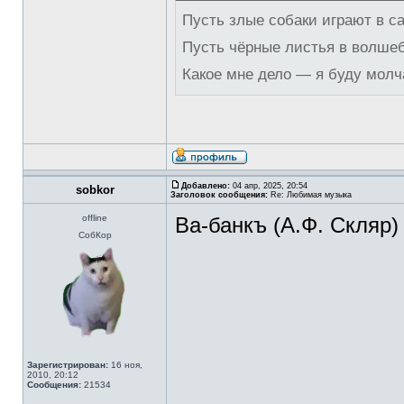
Пусть злые собаки играют в с
Пусть чёрные листья в волше
Какое мне дело — я буду молч
Добавлено:
04 апр, 2025, 20:54
sobkor
Заголовок сообщения:
Re: Любимая музыка
offline
Ва-банкъ (А.Ф. Скляр)
СобКор
Зарегистрирован:
16 ноя,
2010, 20:12
Сообщения:
21534