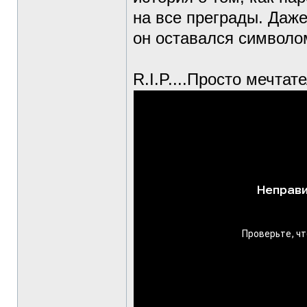
на все преграды. Даже
он оставался символо
R.I.P....Просто мечтат