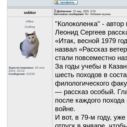
Добавлено:
22 мар, 2025, 0:03
sobkor
Заголовок сообщения:
Re: Любимая музыка
offline
"Колоколенка" - автор
СобКор
Леонид Сергеев расск
«Итак, весной 1979 го
назвал «Рассказ вете
стали повсеместно на
За годы учебы в Каза
Зарегистрирован:
16 ноя,
2010, 20:12
шесть походов в соста
Сообщения:
21534
филологического факу
— рассказ особый. Гла
после каждого похода
войне.
И вот, в 79-м году, уж
отпуск в январе, чтоб