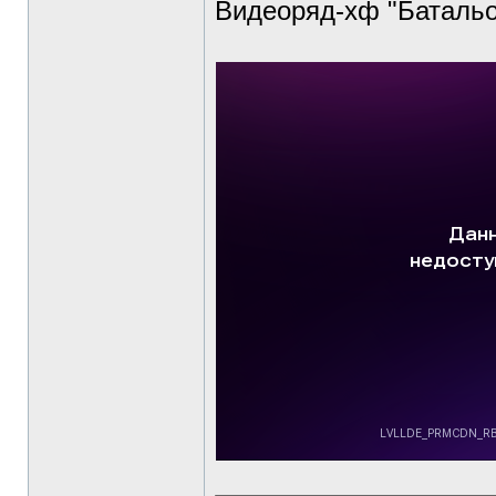
Видеоряд-хф "Батальо