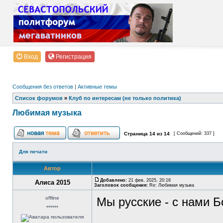
Вход
Регистрация
Сообщения без ответов
|
Активные темы
Список форумов
»
Клуб по интересам (не только политика)
Любимая музыка
Страница
14
из
14
[ Сообщений: 337 ]
Для печати
Автор
Добавлено:
21 фев, 2025, 20:16
Алиса 2015
Заголовок сообщения:
Re: Любимая музыка
offline
Мы русские - с нами Б
******