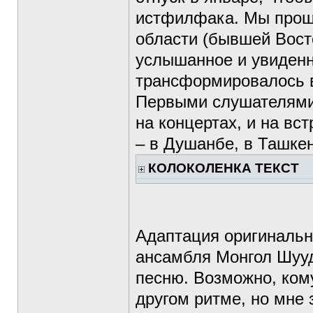
истфилфака. Мы прошл
области (бывшей Вост
услышанное и увиденн
трансформировалось в
Первыми слушателями 
на концертах, и на вс
– в Душанбе, в Ташке
КОЛОКОЛЕНКА ТЕКСТ
Адаптация оригинальн
ансамбля Монгол Шууд
песню. Возможно, кому
другом ритме, но мне 