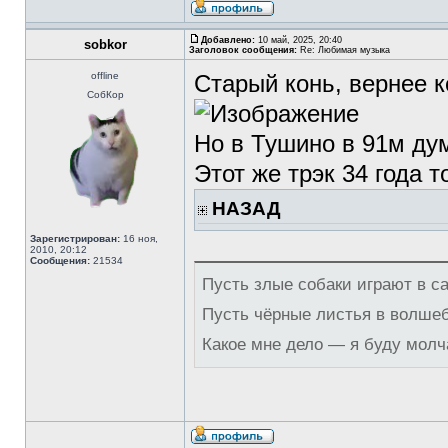
Добавлено:
10 май, 2025, 20:40
sobkor
Заголовок сообщения:
Re: Любимая музыка
offline
Старый конь, вернее к
СобКор
Но в Тушино в 91м ду
Этот же трэк 34 года т
НАЗАД
Зарегистрирован:
16 ноя,
2010, 20:12
Сообщения:
21534
Пусть злые собаки играют в с
Пусть чёрные листья в волше
Какое мне дело — я буду молч