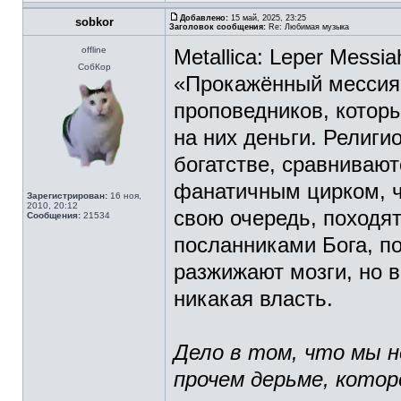
Добавлено:
15 май, 2025, 23:25
sobkor
Заголовок сообщения:
Re: Любимая музыка
offline
Metallica: Leper Messia
СобКор
«Прокажённый мессия»
проповедников, котор
на них деньги. Религ
богатстве, сравнивают
фанатичным цирком, ч
Зарегистрирован:
16 ноя,
2010, 20:12
свою очередь, походя
Сообщения:
21534
посланниками Бога, п
разжижают мозги, но в
никакая власть.
Дело в том, что мы н
прочем дерьме, котор