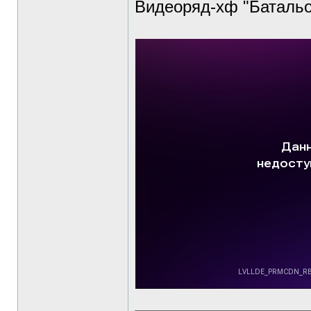
Видеоряд-хф "Батальо