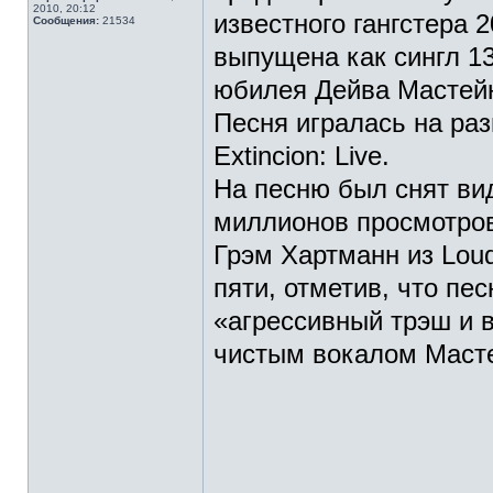
2010, 20:12
известного гангстера 
Сообщения:
21534
выпущена как сингл 13
юбилея Дейва Мастейн
Песня игралась на раз
Extincion: Live.
На песню был снят вид
миллионов просмотро
Грэм Хартманн из Loud
пяти, отметив, что пе
«агрессивный трэш и в
чистым вокалом Маст