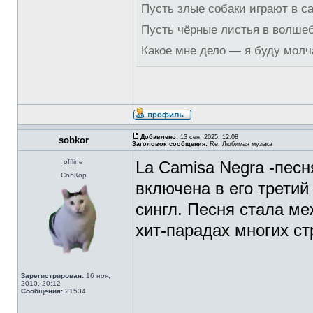
Пусть злые собаки играют в с
Пусть чёрные листья в волше
Какое мне дело — я буду молч
Добавлено:
13 сен, 2025, 12:08
sobkor
Заголовок сообщения:
Re: Любимая музыка
offline
La Camisa Negra -пес
СобКор
включена в его третий
сингл. Песня стала ме
хит-парадах многих с
Зарегистрирован:
16 ноя,
2010, 20:12
Сообщения:
21534