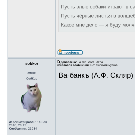
Пусть злые собаки играют в с
Пусть чёрные листья в волше
Какое мне дело — я буду молч
Добавлено:
04 апр, 2025, 20:54
sobkor
Заголовок сообщения:
Re: Любимая музыка
offline
Ва-банкъ (А.Ф. Скляр)
СобКор
Зарегистрирован:
16 ноя,
2010, 20:12
Сообщения:
21534