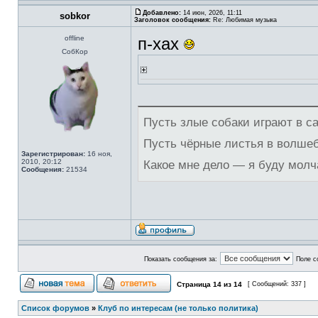
Добавлено:
14 июн, 2026, 11:11
sobkor
Заголовок сообщения:
Re: Любимая музыка
offline
п-хах
СобКор
Пусть злые собаки играют в с
Пусть чёрные листья в волше
Зарегистрирован:
16 ноя,
2010, 20:12
Какое мне дело — я буду молч
Сообщения:
21534
Показать сообщения за:
Поле с
Страница
14
из
14
[ Сообщений: 337 ]
Список форумов
»
Клуб по интересам (не только политика)