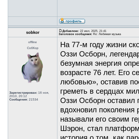
Добавлено:
22 июл, 2025, 21:41
sobkor
Заголовок сообщения:
Re: Любимая музыка
offline
На 77-м году жизни с
СобКор
Оззи Осборн, легендар
безумная энергия опре
возрасте 76 лет. Его 
любовью», оставив по
греметь в сердцах ми
Зарегистрирован:
16 ноя,
2010, 20:12
Оззи Осборн оставил 
Сообщения:
21534
вдохновил поколения ро
называли его своим ге
Шэрон, стал платформ
история о том, как па