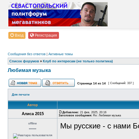
Вход
Регистрация
Сообщения без ответов
|
Активные темы
Список форумов
»
Клуб по интересам (не только политика)
Любимая музыка
Страница
14
из
14
[ Сообщений: 337 ]
Для печати
Автор
Добавлено:
21 фев, 2025, 20:16
Алиса 2015
Заголовок сообщения:
Re: Любимая музыка
offline
Мы русские - с нами Б
******