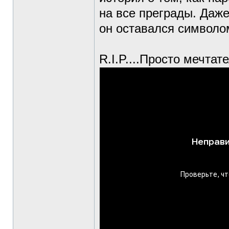
на все преграды. Даже
он оставался символо
R.I.P....Просто мечтат