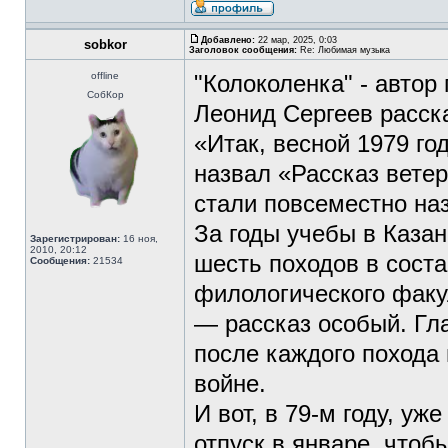
Добавлено:
22 мар, 2025, 0:03
sobkor
Заголовок сообщения:
Re: Любимая музыка
offline
"Колоколенка" - автор
СобКор
Леонид Сергеев расск
«Итак, весной 1979 го
назвал «Рассказ вете
стали повсеместно на
За годы учебы в Каза
Зарегистрирован:
16 ноя,
2010, 20:12
шесть походов в соста
Сообщения:
21534
филологического факу
— рассказ особый. Гла
после каждого похода
войне.
И вот, в 79-м году, уж
отпуск в январе, чтоб