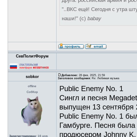
друга: российская армия и рос
"..ВКС ещё! Сегодня с утра шт
наши!" (с)
babay
СевПолитФорум
Добавлено:
28 фев, 2025, 21:59
sobkor
Заголовок сообщения:
Re: Любимая музыка
offline
Public Enemy No. 1
СобКор
Сингл и песня Megadet
выпущен 13 сентября 2
Public Enemy No. 1 бы
Гамбурге. Песня была
продюсером Johnny K.
Зарегистрирован:
16 ноя,