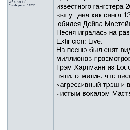
2010, 20:12
известного гангстера 
Сообщения:
21533
выпущена как сингл 13
юбилея Дейва Мастейн
Песня игралась на раз
Extincion: Live.
На песню был снят вид
миллионов просмотро
Грэм Хартманн из Loud
пяти, отметив, что пе
«агрессивный трэш и в
чистым вокалом Маст