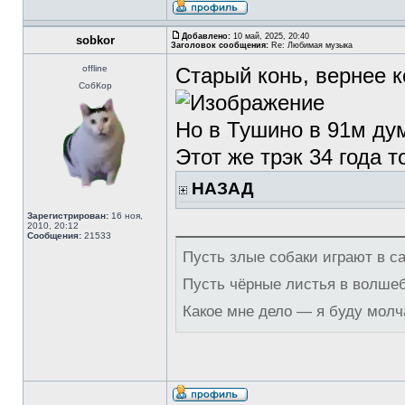
Добавлено:
10 май, 2025, 20:40
sobkor
Заголовок сообщения:
Re: Любимая музыка
offline
Старый конь, вернее к
СобКор
Но в Тушино в 91м ду
Этот же трэк 34 года т
НАЗАД
Зарегистрирован:
16 ноя,
2010, 20:12
Сообщения:
21533
Пусть злые собаки играют в с
Пусть чёрные листья в волше
Какое мне дело — я буду молч