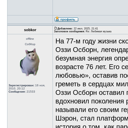
Добавлено:
22 июл, 2025, 21:41
sobkor
Заголовок сообщения:
Re: Любимая музыка
offline
На 77-м году жизни с
СобКор
Оззи Осборн, легендар
безумная энергия опре
возрасте 76 лет. Его 
любовью», оставив по
греметь в сердцах ми
Зарегистрирован:
16 ноя,
2010, 20:12
Оззи Осборн оставил 
Сообщения:
21533
вдохновил поколения ро
называли его своим ге
Шэрон, стал платформ
история о том, как па