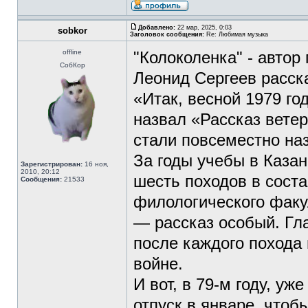
Добавлено:
22 мар, 2025, 0:03
sobkor
Заголовок сообщения:
Re: Любимая музыка
offline
"Колоколенка" - автор
СобКор
Леонид Сергеев расск
«Итак, весной 1979 го
назвал «Рассказ вете
стали повсеместно на
За годы учебы в Каза
Зарегистрирован:
16 ноя,
2010, 20:12
шесть походов в соста
Сообщения:
21533
филологического факу
— рассказ особый. Гла
после каждого похода
войне.
И вот, в 79-м году, уж
отпуск в январе, чтоб