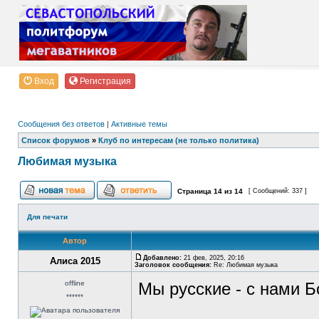
Вход
Регистрация
Сообщения без ответов
|
Активные темы
Список форумов
»
Клуб по интересам (не только политика)
Любимая музыка
Страница
14
из
14
[ Сообщений: 337 ]
Для печати
Автор
Добавлено:
21 фев, 2025, 20:16
Алиса 2015
Заголовок сообщения:
Re: Любимая музыка
offline
Мы русские - с нами Б
******