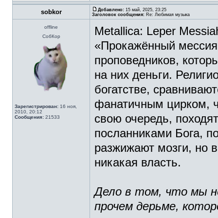
Добавлено:
15 май, 2025, 23:25
sobkor
Заголовок сообщения:
Re: Любимая музыка
offline
Metallica: Leper Messia
СобКор
«Прокажённый мессия»
проповедников, котор
на них деньги. Религ
богатстве, сравнивают
фанатичным цирком, ч
Зарегистрирован:
16 ноя,
2010, 20:12
свою очередь, походя
Сообщения:
21533
посланниками Бога, п
разжижают мозги, но в
никакая власть.
Дело в том, что мы н
прочем дерьме, котор