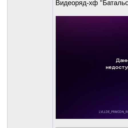
Видеоряд-хф "Батальо