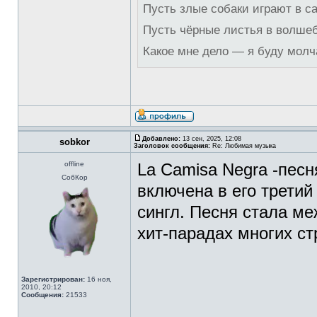
Пусть злые собаки играют в с
Пусть чёрные листья в волше
Какое мне дело — я буду молч
Добавлено:
13 сен, 2025, 12:08
sobkor
Заголовок сообщения:
Re: Любимая музыка
offline
La Camisa Negra -пес
СобКор
включена в его третий
сингл. Песня стала ме
хит-парадах многих с
Зарегистрирован:
16 ноя,
2010, 20:12
Сообщения:
21533