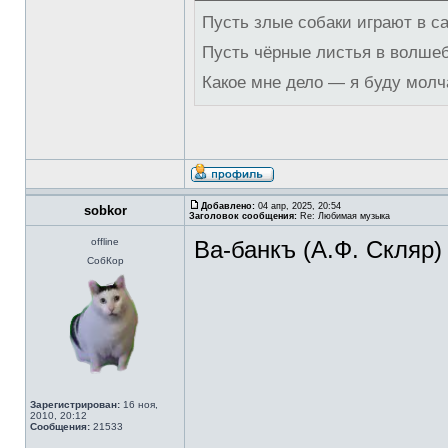
Пусть злые собаки играют в с
Пусть чёрные листья в волше
Какое мне дело — я буду молч
Добавлено:
04 апр, 2025, 20:54
sobkor
Заголовок сообщения:
Re: Любимая музыка
offline
Ва-банкъ (А.Ф. Скляр)
СобКор
Зарегистрирован:
16 ноя,
2010, 20:12
Сообщения:
21533