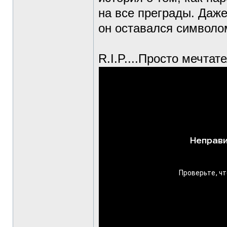
на все преграды. Даже
он оставался символо
R.I.P....Просто мечтат