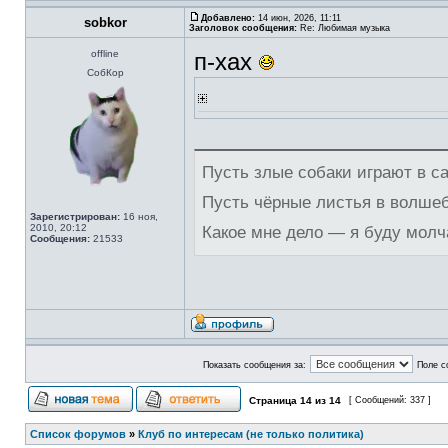
Добавлено:
14 июн, 2026, 11:11
sobkor
Заголовок сообщения:
Re: Любимая музыка
offline
п-хах
СобКор
Пусть злые собаки играют в с
Пусть чёрные листья в волше
Зарегистрирован:
16 ноя,
2010, 20:12
Какое мне дело — я буду молч
Сообщения:
21533
Показать сообщения за:
Поле с
Страница
14
из
14
[ Сообщений: 337 ]
Список форумов
»
Клуб по интересам (не только политика)