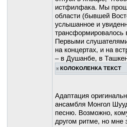
истфилфака. Мы прошл
области (бывшей Вост
услышанное и увиденн
трансформировалось в
Первыми слушателями 
на концертах, и на вс
– в Душанбе, в Ташке
КОЛОКОЛЕНКА ТЕКСТ
Адаптация оригинальн
ансамбля Монгол Шууд
песню. Возможно, кому
другом ритме, но мне 