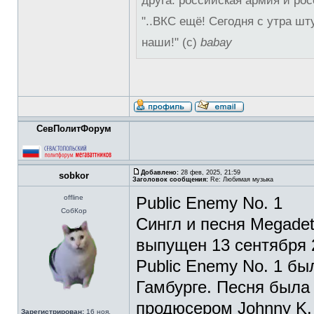
друга: российская армия и рос
"..ВКС ещё! Сегодня с утра шт
наши!" (с)
babay
СевПолитФорум
Добавлено:
28 фев, 2025, 21:59
sobkor
Заголовок сообщения:
Re: Любимая музыка
offline
Public Enemy No. 1
СобКор
Сингл и песня Megadet
выпущен 13 сентября 2
Public Enemy No. 1 бы
Гамбурге. Песня была
продюсером Johnny K.
Зарегистрирован:
16 ноя,