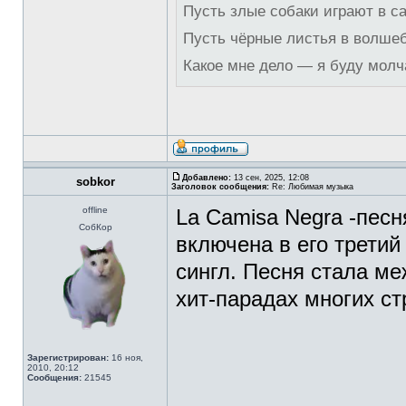
Пусть злые собаки играют в с
Пусть чёрные листья в волше
Какое мне дело — я буду молч
Добавлено:
13 сен, 2025, 12:08
sobkor
Заголовок сообщения:
Re: Любимая музыка
offline
La Camisa Negra -пес
СобКор
включена в его третий
сингл. Песня стала ме
хит-парадах многих с
Зарегистрирован:
16 ноя,
2010, 20:12
Сообщения:
21545