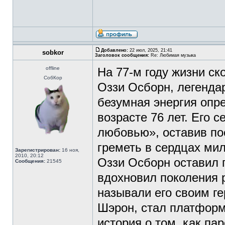
Добавлено:
22 июл, 2025, 21:41
sobkor
Заголовок сообщения:
Re: Любимая музыка
offline
На 77-м году жизни с
СобКор
Оззи Осборн, легендар
безумная энергия опре
возрасте 76 лет. Его 
любовью», оставив по
греметь в сердцах ми
Зарегистрирован:
16 ноя,
2010, 20:12
Оззи Осборн оставил 
Сообщения:
21545
вдохновил поколения ро
называли его своим ге
Шэрон, стал платформ
история о том, как па