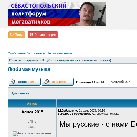
Вход
Регистрация
Сообщения без ответов
|
Активные темы
Список форумов
»
Клуб по интересам (не только политика)
Любимая музыка
Страница
14
из
14
[ Сообщений: 337 ]
Для печати
Автор
Добавлено:
21 фев, 2025, 20:16
Алиса 2015
Заголовок сообщения:
Re: Любимая музыка
offline
Мы русские - с нами Б
******