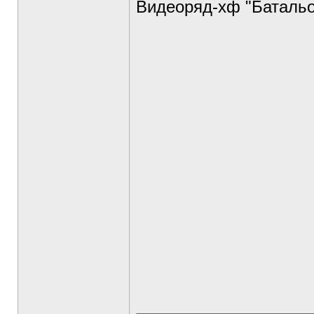
Видеоряд-хф "Батальо