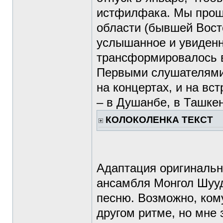
истфилфака. Мы прошл
области (бывшей Вост
услышанное и увиденн
трансформировалось в
Первыми слушателями 
на концертах, и на вс
– в Душанбе, в Ташке
КОЛОКОЛЕНКА ТЕКСТ
Адаптация оригинальн
ансамбля Монгол Шууд
песню. Возможно, кому
другом ритме, но мне 