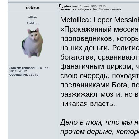
Добавлено:
15 май, 2025, 23:25
sobkor
Заголовок сообщения:
Re: Любимая музыка
offline
Metallica: Leper Messia
СобКор
«Прокажённый мессия»
проповедников, котор
на них деньги. Религ
богатстве, сравнивают
фанатичным цирком, ч
Зарегистрирован:
16 ноя,
2010, 20:12
свою очередь, походя
Сообщения:
21545
посланниками Бога, п
разжижают мозги, но в
никакая власть.
Дело в том, что мы н
прочем дерьме, котор