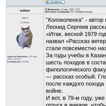
Добавлено:
22 мар, 2025, 0:03
sobkor
Заголовок сообщения:
Re: Любимая музыка
offline
"Колоколенка" - автор
СобКор
Леонид Сергеев расск
«Итак, весной 1979 го
назвал «Рассказ вете
стали повсеместно на
За годы учебы в Каза
Зарегистрирован:
16 ноя,
2010, 20:12
шесть походов в соста
Сообщения:
21545
филологического факу
— рассказ особый. Гла
после каждого похода
войне.
И вот, в 79-м году, уж
отпуск в январе, чтоб