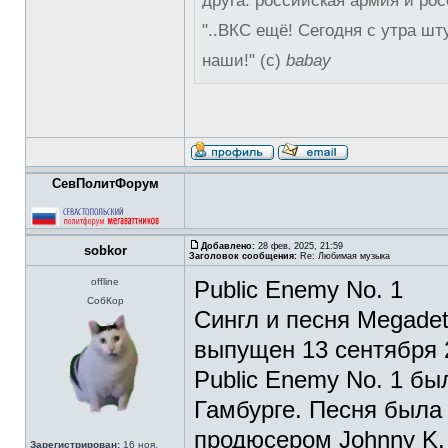
друга: российская армия и рос
"..ВКС ещё! Сегодня с утра шт
наши!" (с)
babay
СевПолитФорум
Добавлено:
28 фев, 2025, 21:59
sobkor
Заголовок сообщения:
Re: Любимая музыка
offline
Public Enemy No. 1
СобКор
Сингл и песня Megadet
выпущен 13 сентября 2
Public Enemy No. 1 бы
Гамбурге. Песня была
продюсером Johnny K.
Зарегистрирован:
16 ноя,