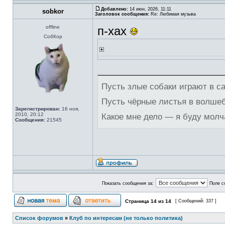
Добавлено:
14 июн, 2026, 11:11
sobkor
Заголовок сообщения:
Re: Любимая музыка
offline
п-хах
СобКор
Пусть злые собаки играют в с
Пусть чёрные листья в волше
Зарегистрирован:
16 ноя,
2010, 20:12
Какое мне дело — я буду молч
Сообщения:
21545
Показать сообщения за:
Поле с
Страница
14
из
14
[ Сообщений: 337 ]
Список форумов
»
Клуб по интересам (не только политика)