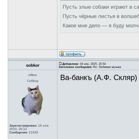
Пусть злые собаки играют в с
Пусть чёрные листья в волше
Какое мне дело — я буду молч
Добавлено:
04 апр, 2025, 20:54
sobkor
Заголовок сообщения:
Re: Любимая музыка
offline
Ва-банкъ (А.Ф. Скляр)
СобКор
Зарегистрирован:
16 ноя,
2010, 20:12
Сообщения:
21545