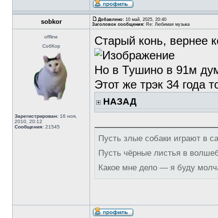
Добавлено:
10 май, 2025, 20:40
sobkor
Заголовок сообщения:
Re: Любимая музыка
offline
Старый конь, вернее к
СобКор
Но в Тушино в 91м ду
Этот же трэк 34 года т
НАЗАД
Зарегистрирован:
16 ноя,
2010, 20:12
Сообщения:
21545
Пусть злые собаки играют в с
Пусть чёрные листья в волше
Какое мне дело — я буду молч