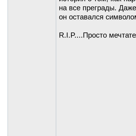
на все преграды. Даже
он оставался символо
R.I.P....Просто мечтат