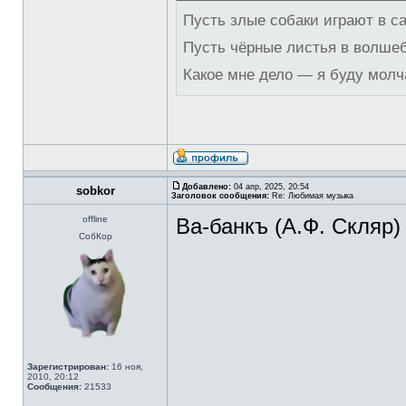
Пусть злые собаки играют в с
Пусть чёрные листья в волше
Какое мне дело — я буду молч
Добавлено:
04 апр, 2025, 20:54
sobkor
Заголовок сообщения:
Re: Любимая музыка
offline
Ва-банкъ (А.Ф. Скляр)
СобКор
Зарегистрирован:
16 ноя,
2010, 20:12
Сообщения:
21533