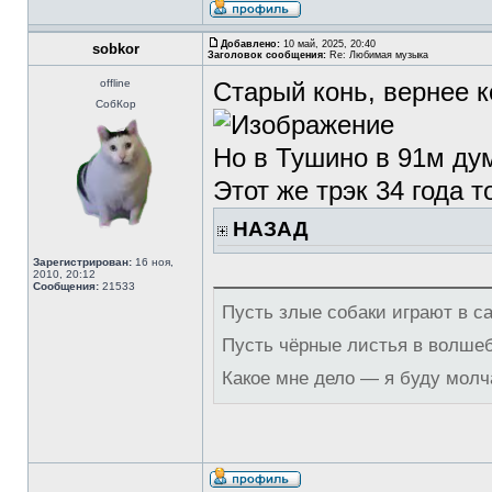
Добавлено:
10 май, 2025, 20:40
sobkor
Заголовок сообщения:
Re: Любимая музыка
offline
Старый конь, вернее к
СобКор
Но в Тушино в 91м ду
Этот же трэк 34 года т
НАЗАД
Зарегистрирован:
16 ноя,
2010, 20:12
Сообщения:
21533
Пусть злые собаки играют в с
Пусть чёрные листья в волше
Какое мне дело — я буду молч