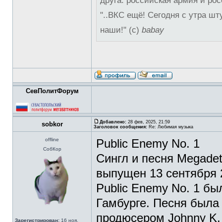
друга: российская армия и рос
"..ВКС ещё! Сегодня с утра шт
наши!" (с)
babay
СевПолитФорум
Добавлено:
28 фев, 2025, 21:59
sobkor
Заголовок сообщения:
Re: Любимая музыка
offline
Public Enemy No. 1
СобКор
Сингл и песня Megadet
выпущен 13 сентября 2
Public Enemy No. 1 бы
Гамбурге. Песня была
продюсером Johnny K.
Зарегистрирован:
16 ноя,