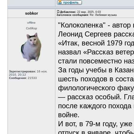
Добавлено:
22 мар, 2025, 0:03
sobkor
Заголовок сообщения:
Re: Любимая музыка
offline
"Колоколенка" - автор
СобКор
Леонид Сергеев расск
«Итак, весной 1979 го
назвал «Рассказ вете
стали повсеместно на
За годы учебы в Каза
Зарегистрирован:
16 ноя,
2010, 20:12
шесть походов в соста
Сообщения:
21533
филологического факу
— рассказ особый. Гла
после каждого похода
войне.
И вот, в 79-м году, уж
отпуск в январе, чтоб