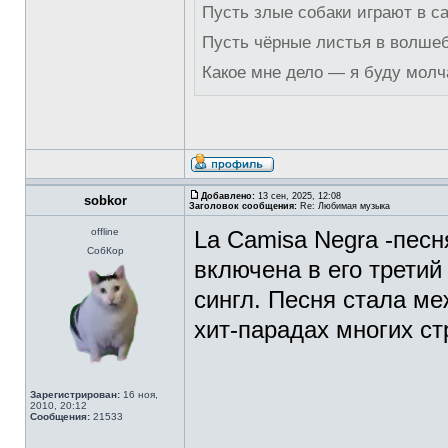
Пусть злые собаки играют в с
Пусть чёрные листья в волше
Какое мне дело — я буду молч
Добавлено:
13 сен, 2025, 12:08
sobkor
Заголовок сообщения:
Re: Любимая музыка
offline
La Camisa Negra -пес
СобКор
включена в его третий
сингл. Песня стала ме
хит-парадах многих с
Зарегистрирован:
16 ноя,
2010, 20:12
Сообщения:
21533