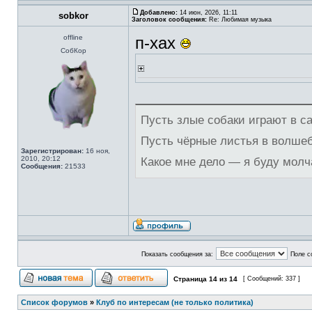
Добавлено:
14 июн, 2026, 11:11
sobkor
Заголовок сообщения:
Re: Любимая музыка
offline
п-хах
СобКор
Пусть злые собаки играют в с
Пусть чёрные листья в волше
Зарегистрирован:
16 ноя,
2010, 20:12
Какое мне дело — я буду молч
Сообщения:
21533
Показать сообщения за:
Поле с
Страница
14
из
14
[ Сообщений: 337 ]
Список форумов
»
Клуб по интересам (не только политика)