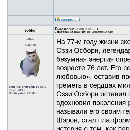
Добавлено:
22 июл, 2025, 21:41
sobkor
Заголовок сообщения:
Re: Любимая музыка
offline
На 77-м году жизни с
СобКор
Оззи Осборн, легендар
безумная энергия опре
возрасте 76 лет. Его 
любовью», оставив по
греметь в сердцах ми
Зарегистрирован:
16 ноя,
2010, 20:12
Оззи Осборн оставил 
Сообщения:
21533
вдохновил поколения ро
называли его своим ге
Шэрон, стал платформ
история о том, как па