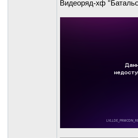
Видеоряд-хф "Батальо