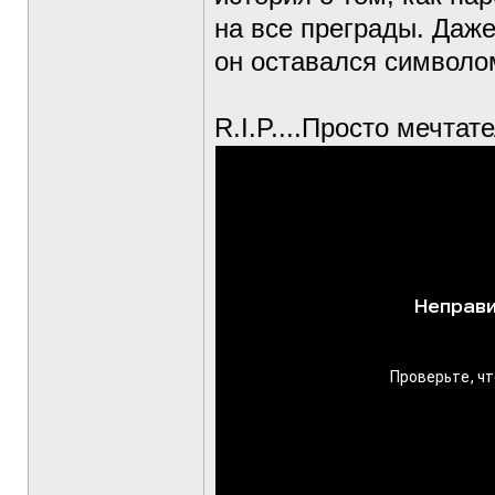
на все преграды. Даже
он оставался символо
R.I.P....Просто мечтат