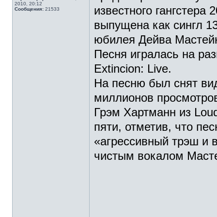
2010, 20:12
известного гангстера 
Сообщения:
21533
выпущена как сингл 13
юбилея Дейва Мастейн
Песня игралась на раз
Extincion: Live.
На песню был снят вид
миллионов просмотро
Грэм Хартманн из Loud
пяти, отметив, что пе
«агрессивный трэш и в
чистым вокалом Маст