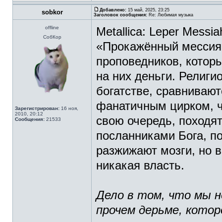
Добавлено:
15 май, 2025, 23:25
sobkor
Заголовок сообщения:
Re: Любимая музыка
offline
Metallica: Leper Messia
СобКор
«Прокажённый мессия»
проповедников, котор
на них деньги. Религ
богатстве, сравнивают
фанатичным цирком, ч
Зарегистрирован:
16 ноя,
2010, 20:12
свою очередь, походя
Сообщения:
21533
посланниками Бога, п
разжижают мозги, но в
никакая власть.
Дело в том, что мы н
прочем дерьме, котор