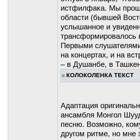
истфилфака. Мы прошл
области (бывшей Вост
услышанное и увиденн
трансформировалось в
Первыми слушателями 
на концертах, и на вс
– в Душанбе, в Ташке
КОЛОКОЛЕНКА ТЕКСТ
Адаптация оригинальн
ансамбля Монгол Шууд
песню. Возможно, кому
другом ритме, но мне 