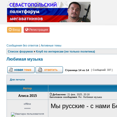
Вход
Регистрация
Сообщения без ответов
|
Активные темы
Список форумов
»
Клуб по интересам (не только политика)
Любимая музыка
Страница
14
из
14
[ Сообщений: 337 ]
Для печати
Автор
Добавлено:
21 фев, 2025, 20:16
Алиса 2015
Заголовок сообщения:
Re: Любимая музыка
offline
Мы русские - с нами Б
******