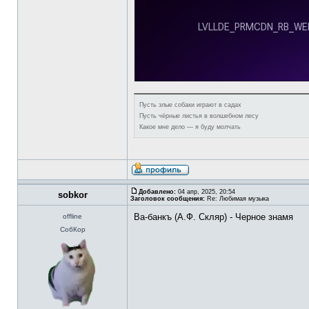
Пусть злые собаки играют в садах
Пусть чёрные листья в волшебном лесу
Какое мне дело — я буду молчать
Добавлено:
04 апр, 2025, 20:54
sobkor
Заголовок сообщения:
Re: Любимая музыка
Ва-банкъ (А.Ф. Скляр) - Черное знамя
offline
СобКор