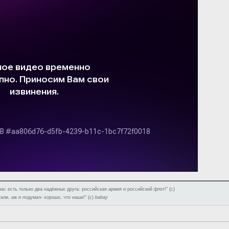
нас есть только два надёжных друга: российская армия и российский флот!" (с)
тали, аж я подумал- хорошо, что наши!" (с)
babay