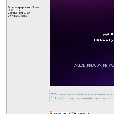
Зарегистрирован:
29 сен,
2015, 18:46
Сообщения:
2330
Откуда:
Москва
"У России нет друзей. Они боятся нашей огромности. У 
"..ВКС ещё! Сегодня с утра штуки 3 вертушек до того ле