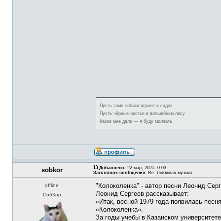
Пусть злые собаки играют в садах
Пусть чёрные листья в волшебном лесу
Какое мне дело — я буду молчать
Добавлено:
22 мар, 2025, 0:03
sobkor
Заголовок сообщения:
Re: Любимая музыка
"Колоколенка" - автор песни Леонид Серг
offline
Леонид Сергеев рассказывает:
СобКор
«Итак, весной 1979 года появилась песн
«Колоколенка».
За годы учебы в Казанском университете