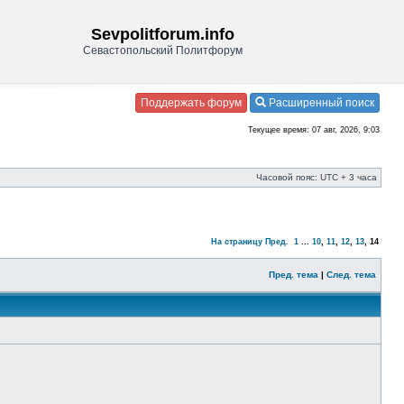
Sevpolitforum.info
Севастопольский Политфорум
Поддержать форум
Расширенный поиск
Текущее время: 07 авг, 2026, 9:03
Часовой пояс: UTC + 3 часа
На страницу
Пред.
1
...
10
,
11
,
12
,
13
,
14
Пред. тема
|
След. тема