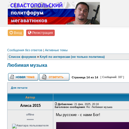
Вход
Регистрация
Сообщения без ответов
|
Активные темы
Список форумов
»
Клуб по интересам (не только политика)
Любимая музыка
Страница
14
из
14
[ Сообщений: 337 ]
Для печати
Автор
Добавлено:
21 фев, 2025, 20:16
Алиса 2015
Заголовок сообщения:
Re: Любимая музыка
Мы русские - с нами Бог!
offline
******