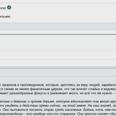
ортят
ильнее.
 пророков и проповедников, которые, цепляясь за веру людей, зарабат
 со своим не менее фанатичным цирком, что так влечёт слабых и ведомых
вают разнообразные фокусы и разжижают мозги, но всё что им нужно – э
атане и демонах и прочем дерьме, которое вдохновляет так много гру
ожет увидеть в действии прямо сейчас, на этой земле. На наш взгля
о. Они пытаются посеять страх среди населения. Боязнь хоть чем-
елепроповедники - это вообще что-то странное. Они просто хотят сб