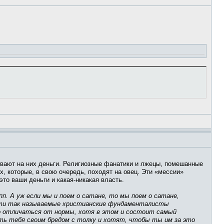
ывают на них деньги. Религиозные фанатики и лжецы, помешанные
, которые, в свою очередь, походят на овец. Эти «мессии»
то ваши деньги и какая-никакая власть.
пп. А уж если мы и поем о сатане, то мы поем о сатане,
д, эти так называемые христианские фундаменталисты
то отличаться от нормы, хотя в этом и состоит самый
ить тебя своим бредом с толку и хотят, чтобы ты им за это