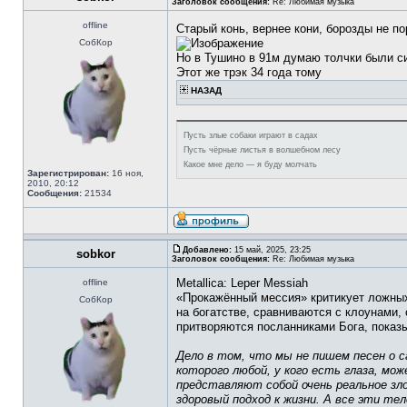
Заголовок сообщения:
Re: Любимая музыка
offline
Старый конь, вернее кони, борозды не п
СобКор
Но в Тушино в 91м думаю толчки были с
Этот же трэк 34 года тому
НАЗАД
Пусть злые собаки играют в садах
Пусть чёрные листья в волшебном лесу
Какое мне дело — я буду молчать
Зарегистрирован:
16 ноя,
2010, 20:12
Сообщения:
21534
Добавлено:
15 май, 2025, 23:25
sobkor
Заголовок сообщения:
Re: Любимая музыка
Metallica: Leper Messiah
offline
«Прокажённый мессия» критикует ложных
СобКор
на богатстве, сравниваются с клоунами,
притворяются посланниками Бога, показы
Дело в том, что мы не пишем песен о с
которого любой, у кого есть глаза, м
представляют собой очень реальное зл
здоровый подход к жизни. А все эти т