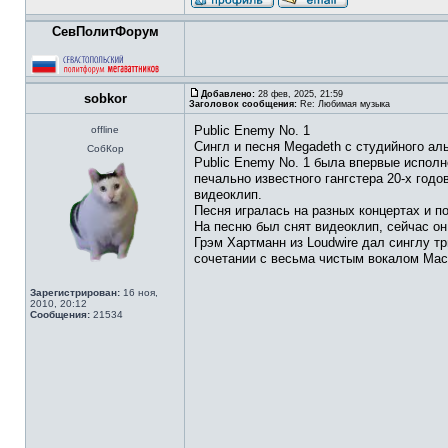
СевПолитФорум
Добавлено:
28 фев, 2025, 21:59
sobkor
Заголовок сообщения:
Re: Любимая музыка
Public Enemy No. 1
offline
Сингл и песня Megadeth с студийного аль
СобКор
Public Enemy No. 1 была впервые исполн
печально известного гангстера 20-х годо
видеоклип.
Песня игралась на разных концертах и поп
На песню был снят видеоклип, сейчас он
Грэм Хартманн из Loudwire дал синглу т
сочетании с весьма чистым вокалом Мас
Зарегистрирован:
16 ноя,
2010, 20:12
Сообщения:
21534