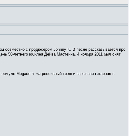
ом совместно с продюсером Johnny K. В песне рассказывается про
 день 50-летнего юбилея Дейва Мастейна. 4 ноября 2011 был снят
 формуле Megadeth: «агрессивный трэш и взрывная гитарная в