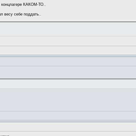
в концлагере КАКОМ-ТО..
л весу себе поддать..