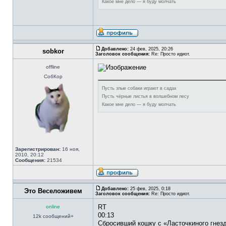
Какое мне дело — я буду молчать
Добавлено:
24 фев, 2025, 20:26
sobkor
Заголовок сообщения:
Re: Просто идиот.
offline
СобКор
Пусть злые собаки играют в садах
Пусть чёрные листья в волшебном лесу
Какое мне дело — я буду молчать
Зарегистрирован:
16 ноя,
2010, 20:12
Сообщения:
21534
Добавлено:
25 фев, 2025, 0:18
Это Веселоживем
Заголовок сообщения:
Re: Просто идиот.
RT
online
00:13
12k сообщений+
Сбросивший кошку с «Ласточкиного гнезд