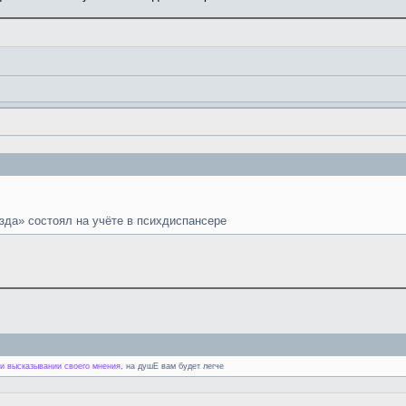
зда» состоял на учёте в психдиспансере
 высказывании своего мнения
, на душЕ вам будет легче