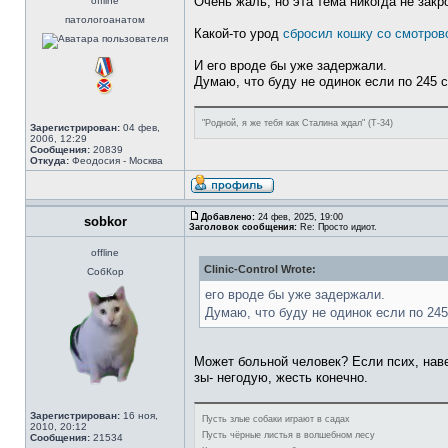
Очень жаль, но эта тема никогда не закр
offline
патологоанатом
Какой-то урод
сбросил кошку со смотров
И его вроде бы уже задержали.
Думаю, что буду не одинок если по 245 с
"Родной, я же тебя как Сталина ждал" (Т-34)
Зарегистрирован:
04 фев,
2006, 12:29
Сообщения:
20839
Откуда:
Феодосия - Москва
Добавлено:
24 фев, 2025, 19:00
sobkor
Заголовок сообщения:
Re: Просто идиот.
offline
Clinic-Control Wrote:
СобКор
его вроде бы уже задержали.
Думаю, что буду не одинок если по 245
Может больной человек? Если псих, наве
зы- негодую, жесть конечно.
Зарегистрирован:
16 ноя,
Пусть злые собаки играют в садах
2010, 20:12
Пусть чёрные листья в волшебном лесу
Сообщения:
21534