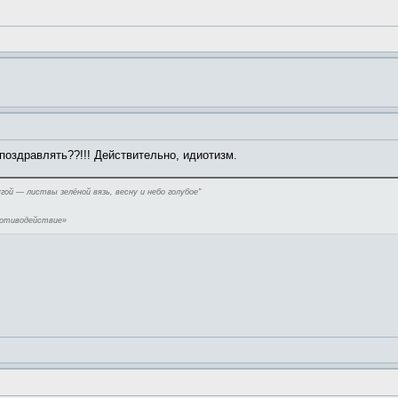
поздравлять??!!! Действительно, идиотизм.
угой — листвы зелёной вязь, весну и небо голубое"
ротиводействие»