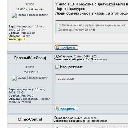
У него еще и бабушка с дедушкой были 
offline
Чортов придурок..
11 000 сообщений+
Люди обычно знают в каком.. а этот реши
Но Всевышний не в рукотворенных храмах живет…
Зарегистрирован:
18 окт,
2009, 13:54
(Деяния св. Апостолов 7:48)
Сообщения:
11640
Откуда:
.. и все
Warnings:
1
Добавлено:
01 июн, 2018, 2:52
Грозный(неИван)
Заголовок сообщения:
Re: Просто идиот.
offline
ГУИНПЛЕН
ВСЕМ ДОБРА
Зарегистрирован:
10 янв,
2008, 21:01
Сообщения:
2039
Откуда:
Севастополь - южная
столица России
Добавлено:
24 фев, 2025, 9:54
Clinic-Control
Заголовок сообщения:
Re: Просто идиот.