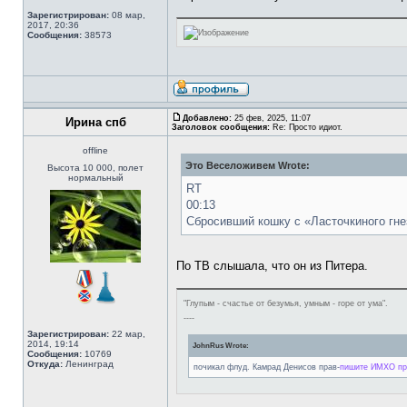
Зарегистрирован:
08 мар,
2017, 20:36
Сообщения:
38573
Добавлено:
25 фев, 2025, 11:07
Ирина спб
Заголовок сообщения:
Re: Просто идиот.
offline
Это Веселоживем Wrote:
Высота 10 000, полет
нормальный
RT
00:13
Сбросивший кошку с «Ласточкиного гне
По ТВ слышала, что он из Питера.
"Глупым - счастье от безумья, умным - горе от ума".
----
Зарегистрирован:
22 мар,
2014, 19:14
JohnRus Wrote:
Сообщения:
10769
Откуда:
Ленинград
почикал флуд. Камрад Денисов прав-
пишите ИМХО при