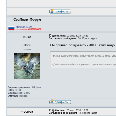
СевПолитФорум
Добавлено:
03 апр, 2018, 17:33
инко
Заголовок сообщения:
Re: Просто идиот.
Он пришел поздравить??!!!! С этим надо 
offline
*******
"В окно смотрели двое. Один увидел дождь и грязь. Др
-----------------------------------
«Действию всегда есть равное и противоположное п
Зарегистрирован:
20 фев,
2015, 0:38
Сообщения:
3692
Откуда:
Москва
Добавлено:
03 апр, 2018, 18:31
чеснок
Заголовок сообщения:
Re: Просто идиот.