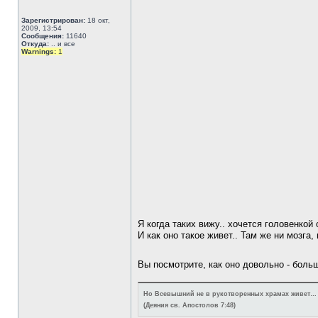
Зарегистрирован:
18 окт,
2009, 13:54
Сообщения:
11640
Откуда:
.. и все
Warnings:
1
Я когда таких вижу.. хочется головенкой 
И как оно такое живет.. Там же ни мозга, 
Вы посмотрите, как оно довольно - бол
Но Всевышний не в рукотворенных храмах живет…
(Деяния св. Апостолов 7:48)