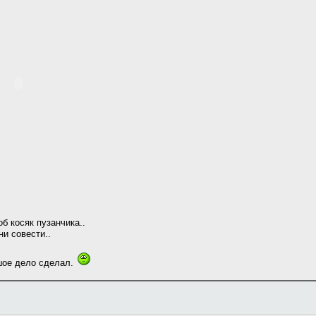
об косяк пузанчика..
ни совести..
ьшое дело сделал.