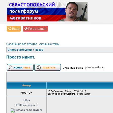
Вход
Регистрация
Сообщения без ответов
|
Активные темы
Список форумов
»
Позор
Просто идиот.
Страница
1
из
1
[ Сообщений: 14 ]
Автор
Добавлено:
03 апр, 2018, 16:13
чеснок
Заголовок сообщения:
Просто идиот.
offline
11 000 сообщений+