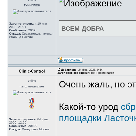
ГУИНПЛЕН
Зарегистрирован:
10 янв,
ВСЕМ ДОБРА
2008, 21:01
Сообщения:
2039
Откуда:
Севастополь - южная
столица России
Добавлено:
24 фев, 2025, 9:54
Clinic-Control
Заголовок сообщения:
Re: Просто идиот.
offline
Очень жаль, но эт
патологоанатом
Какой-то урод
сбр
площадки Ласточк
Зарегистрирован:
04 фев,
2006, 12:29
Сообщения:
20839
Откуда:
Феодосия - Москва