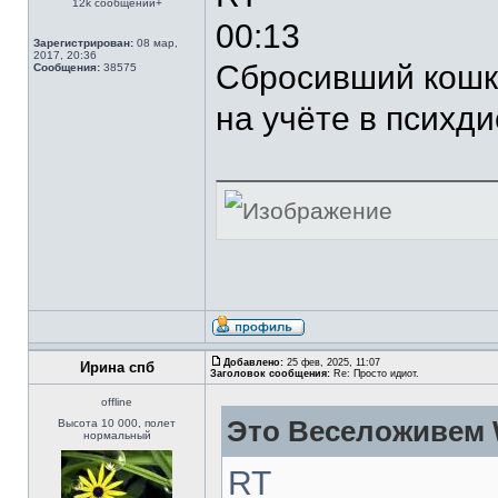
12k сообщений+
00:13
Зарегистрирован:
08 мар,
2017, 20:36
Сбросивший кошку
Сообщения:
38575
на учёте в психд
Добавлено:
25 фев, 2025, 11:07
Ирина спб
Заголовок сообщения:
Re: Просто идиот.
offline
Это Веселоживем 
Высота 10 000, полет
нормальный
RT