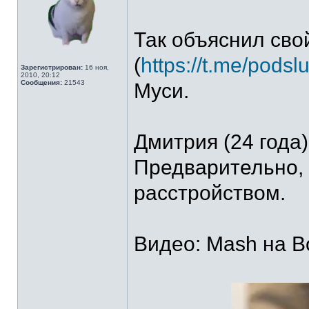
Так объяснил сво
(
https://t.me/pods
Зарегистрирован:
16 ноя,
2010, 20:12
Сообщения:
21543
Муси.
Дмитрия (24 года
Предварительно, 
расстройством.
Видео: Mash на В