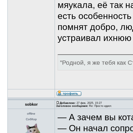
мяукала, её так н
есть особенность
помнят добро, люд
устраивал ихнюю 
"Родной, я же тебя как С
Добавлено:
27 фев, 2025, 15:27
sobkor
Заголовок сообщения:
Re: Просто идиот.
offline
— А зачем вы кот
СобКор
— Он начал сопро