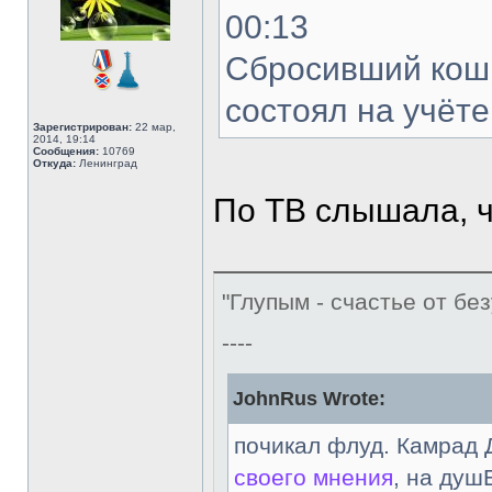
00:13
Сбросивший кошк
состоял на учёт
Зарегистрирован:
22 мар,
2014, 19:14
Сообщения:
10769
Откуда:
Ленинград
По ТВ слышала, ч
"Глупым - счастье от без
----
JohnRus Wrote:
почикал флуд. Камрад 
своего мнения
, на душ