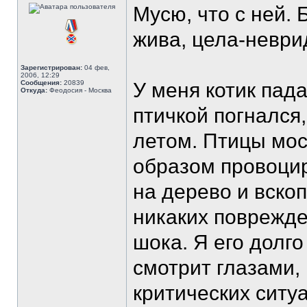
Мусю, что с ней.
жива, цела-неври
Зарегистрирован:
04 фев,
2006, 12:29
Сообщения:
20839
У меня котик пада
Откуда:
Феодосия - Москва
птичкой погнался
летом. Птицы моск
образом провоцир
на дерево и вскоп
никаких поврежде
шока. Я его долго
смотрит глазами,
критических ситу