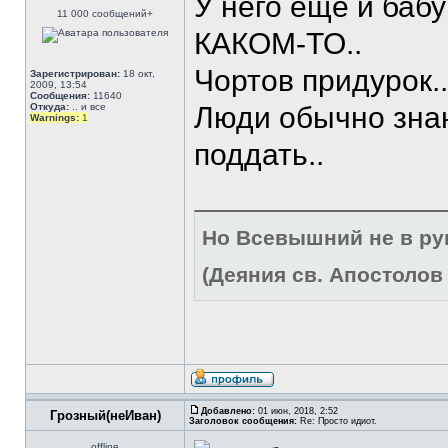
У него еще и баб
11 000 сообщений+
КАКОМ-ТО..
Чортов придурок..
Зарегистрирован:
18 окт,
2009, 13:54
Сообщения:
11640
Откуда:
.. и все
Люди обычно знаю
Warnings:
1
поддать..
Но Всевышний не в р
(Деяния св. Апостолов 
Добавлено:
01 июн, 2018, 2:52
Грозный(неИван)
Заголовок сообщения:
Re: Просто идиот.
offline