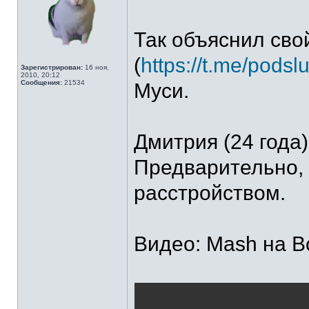
Так объяснил сво
(
https://t.me/pods
Зарегистрирован:
16 ноя,
2010, 20:12
Сообщения:
21534
Муси.
Дмитрия (24 года
Предварительно, 
расстройством.
Видео: Mash на В