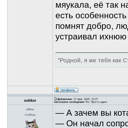
мяукала, её так н
есть особенность
помнят добро, люд
устраивал ихнюю 
"Родной, я же тебя как С
Добавлено:
27 фев, 2025, 15:27
sobkor
Заголовок сообщения:
Re: Просто идиот.
offline
— А зачем вы кот
СобКор
— Он начал сопро