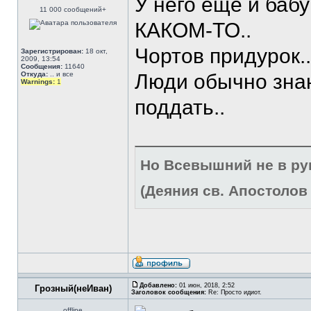
У него еще и баб
11 000 сообщений+
КАКОМ-ТО..
Чортов придурок..
Зарегистрирован:
18 окт,
2009, 13:54
Сообщения:
11640
Откуда:
.. и все
Люди обычно знаю
Warnings:
1
поддать..
Но Всевышний не в р
(Деяния св. Апостолов 
Добавлено:
01 июн, 2018, 2:52
Грозный(неИван)
Заголовок сообщения:
Re: Просто идиот.
offline