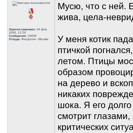
Мусю, что с ней.
жива, цела-неври
Зарегистрирован:
04 фев,
2006, 12:29
Сообщения:
20839
У меня котик пада
Откуда:
Феодосия - Москва
птичкой погнался
летом. Птицы моск
образом провоцир
на дерево и вскоп
никаких поврежде
шока. Я его долго
смотрит глазами,
критических ситу