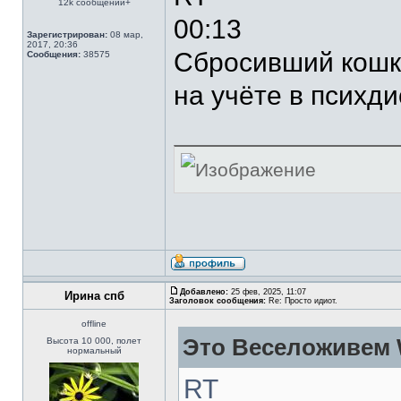
12k сообщений+
00:13
Зарегистрирован:
08 мар,
2017, 20:36
Сбросивший кошку
Сообщения:
38575
на учёте в психд
Добавлено:
25 фев, 2025, 11:07
Ирина спб
Заголовок сообщения:
Re: Просто идиот.
offline
Это Веселоживем 
Высота 10 000, полет
нормальный
RT