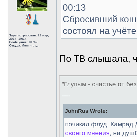
00:13
Сбросивший кошк
состоял на учёт
Зарегистрирован:
22 мар,
2014, 19:14
Сообщения:
10769
Откуда:
Ленинград
По ТВ слышала, ч
"Глупым - счастье от без
----
JohnRus Wrote:
почикал флуд. Камрад 
своего мнения
, на душ