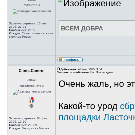
ГУИНПЛЕН
Зарегистрирован:
10 янв,
ВСЕМ ДОБРА
2008, 21:01
Сообщения:
2039
Откуда:
Севастополь - южная
столица России
Добавлено:
24 фев, 2025, 9:54
Clinic-Control
Заголовок сообщения:
Re: Просто идиот.
offline
Очень жаль, но эт
патологоанатом
Какой-то урод
сбр
площадки Ласточк
Зарегистрирован:
04 фев,
2006, 12:29
Сообщения:
20839
Откуда:
Феодосия - Москва