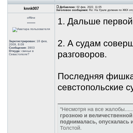
Добавлено:
02 фев, 2022, 11:05
knnk007
Заголовок сообщения:
Re: На Урале должник по ЖКХ отс
offline
1. Дальше первой
*******
2. А судам совер
Зарегистрирован:
18 фев,
2009, 8:09
Сообщения:
3903
Откуда:
свиньи в
разговоров.
Севастополе?
Последняя фишка 
севстопольские су
"Несмотря на все жалобы.....
грозною и величественной 
поднималась, опускалась 
Толстой.