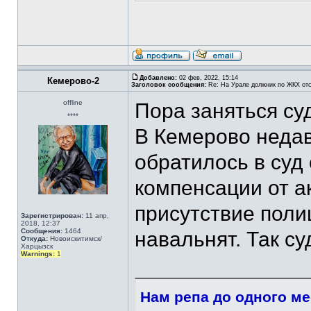
Добавлено:
02 фев, 2022, 15:14
Кемерово-2
Заголовок сообщения:
Re: На Урале должник по ЖКХ отс
offline
Пора заняться с
****
В Кемерово неда
обратилось в суд
компенсации от а
присутствие поли
Зарегистрирован:
11 апр,
2018, 12:37
Сообщения:
1464
навальнят. Так с
Откуда:
Новоискитимск/
Харцызск
Warnings:
1
Нам репа до одного ме