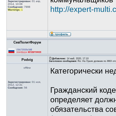
Зарегистрирован:
01 апр,
2014, 10:08
http://expert-mult
Сообщения:
7998
Warnings:
1
СевПолитФорум
Добавлено:
14 май, 2020, 17:10
Podvig
Заголовок сообщения:
Re: На Урале должник по ЖКХ отс
offline
Категорически не
Зарегистрирован:
01 ноя,
2012, 12:41
Гражданский коде
Сообщения:
56
определяет должн
обязательства со