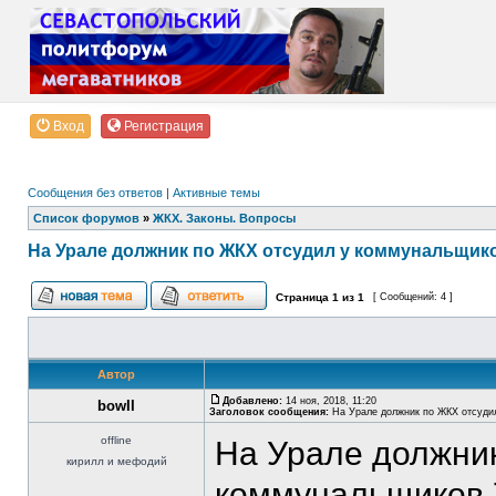
Вход
Регистрация
Сообщения без ответов
|
Активные темы
Список форумов
»
ЖКХ. Законы. Вопросы
На Урале должник по ЖКХ отсудил у коммунальщиков
Страница
1
из
1
[ Сообщений: 4 ]
Автор
Добавлено:
14 ноя, 2018, 11:20
bowII
Заголовок сообщения:
На Урале должник по ЖКХ отсудил
offline
На Урале должник
кирилл и мефодий
коммунальщиков 