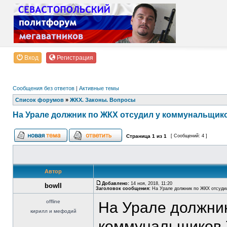
Вход
Регистрация
Сообщения без ответов
|
Активные темы
Список форумов
»
ЖКХ. Законы. Вопросы
На Урале должник по ЖКХ отсудил у коммунальщиков
Страница
1
из
1
[ Сообщений: 4 ]
Автор
Добавлено:
14 ноя, 2018, 11:20
bowII
Заголовок сообщения:
На Урале должник по ЖКХ отсудил
offline
На Урале должник
кирилл и мефодий
коммунальщиков 