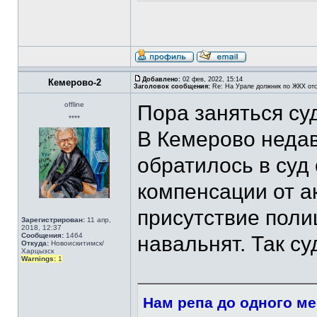
Добавлено:
02 фев, 2022, 15:14
Кемерово-2
Заголовок сообщения:
Re: На Урале должник по ЖКХ отс
offline
Пора заняться с
****
В Кемерово неда
обратилось в суд
компенсации от а
присутствие поли
Зарегистрирован:
11 апр,
2018, 12:37
Сообщения:
1464
навальнят. Так с
Откуда:
Новоискитимск/
Харцызск
Warnings:
1
Нам репа до одного ме