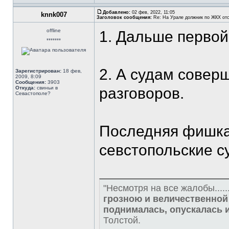
Добавлено:
02 фев, 2022, 11:05
knnk007
Заголовок сообщения:
Re: На Урале должник по ЖКХ отс
offline
1. Дальше первой
*******
2. А судам совер
Зарегистрирован:
18 фев,
2009, 8:09
Сообщения:
3903
Откуда:
свиньи в
разговоров.
Севастополе?
Последняя фишка 
севстопольские су
"Несмотря на все жалобы.....
грозною и величественной 
поднималась, опускалась 
Толстой.