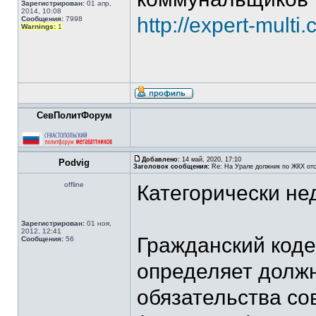
Зарегистрирован:
01 апр,
2014, 10:08
http://expert-mult
Сообщения:
7998
Warnings:
1
СевПолитФорум
Добавлено:
14 май, 2020, 17:10
Podvig
Заголовок сообщения:
Re: На Урале должник по ЖКХ отс
offline
Категорически не
Зарегистрирован:
01 ноя,
2012, 12:41
Гражданский коде
Сообщения:
56
определяет должн
обязательства со