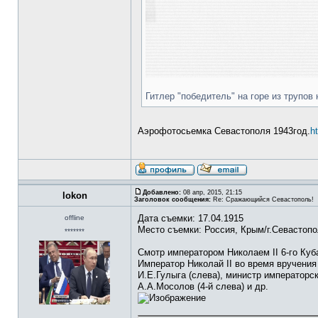
Гитлер "победитель" на горе из трупо
Аэрофотосьемка Севастополя 1943год.
h
Добавлено:
08 апр, 2015, 21:15
lokon
Заголовок сообщения:
Re: Сражающийся Севастополь!
Дата съемки: 17.04.1915
offline
Место съемки: Россия, Крым/г.Севастоп
*******
Смотр императором Николаем II 6-го Куб
Император Николай II во время вручения
И.Е.Гулыга (слева), министр императорс
А.А.Мосолов (4-й слева) и др.