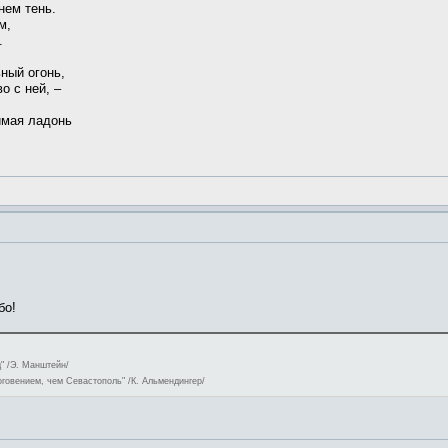
нем тень.
м,
.
ьный огонь,
о с ней, –
жимая ладонь
бо!
" /Э. Манштейн/
оговением, чем Севастополь" /К. Альмендингер/