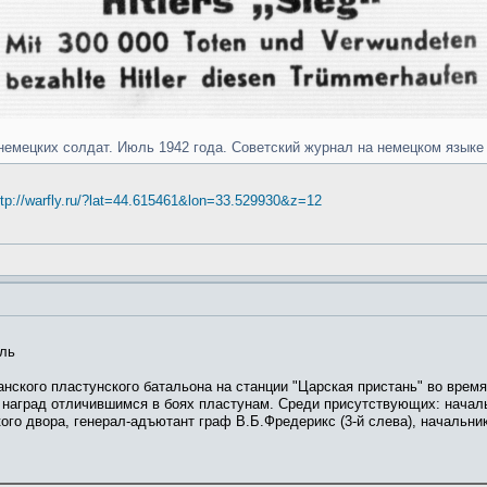
в немецких солдат. Июль 1942 года. Советский журнал на немецком язык
ttp://warfly.ru/?lat=44.615461&lon=33.529930&z=12
оль
анского пластунского батальона на станции "Царская пристань" во врем
 наград отличившимся в боях пластунам. Среди присутствующих: началь
кого двора, генерал-адъютант граф В.Б.Фредерикс (3-й слева), начальни