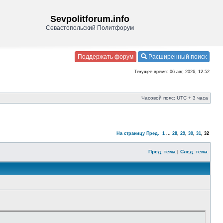
Sevpolitforum.info
Севастопольский Политфорум
Поддержать форум
Расширенный поиск
Текущее время: 06 авг, 2026, 12:52
Часовой пояс: UTC + 3 часа
На страницу
Пред.
1
...
28
,
29
,
30
,
31
,
32
Пред. тема
|
След. тема