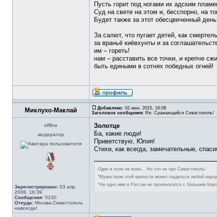
Пусть горит под ногами их адским пламе
Суд на свете на этом и, бесспорно, на то
Будет также за этот обесцвеченный день
За салют, что пугает детей, как смертел
за враньё киёвхунты и за соглашательств
им – гореть!
нам – расставить все точки, и крепче с
быть едиными в сотнях победных огней!
Добавлено:
02 июн, 2015, 16:08
Миклухо-Маклай
Заголовок сообщения:
Re: Сражающийся Севастополь!
Золотце
offline
Ба, какие люди!
модератор
Приветствую, Юлия!
Стихи, как всегда, замечательные, спаси
Один в поле не воин... Но это не про Севастополь!
"Мужеством этой крепости может гордиться любой народ
"Ни одно имя в России не произносится с большим благ
Зарегистрирован:
03 апр,
2008, 16:39
Сообщения:
5230
Откуда:
Москва-Севастополь
навсегда!