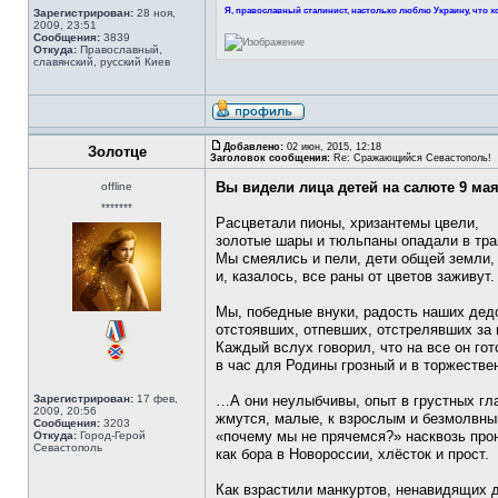
Я, православный сталинист, настолько люблю Украину, что хо
Зарегистрирован:
28 ноя,
2009, 23:51
Сообщения:
3839
Откуда:
Православный,
славянский, русский Киев
Добавлено:
02 июн, 2015, 12:18
Золотце
Заголовок сообщения:
Re: Сражающийся Севастополь!
Вы видели лица детей на салюте 9 ма
offline
*******
Расцветали пионы, хризантемы цвели,
золотые шары и тюльпаны опадали в тра
Мы смеялись и пели, дети общей земли,
и, казалось, все раны от цветов заживут.
Мы, победные внуки, радость наших дед
отстоявших, отпевших, отстрелявших за 
Каждый вслух говорил, что на все он гот
в час для Родины грозный и в торжестве
Зарегистрирован:
17 фев,
…А они неулыбчивы, опыт в грустных гл
2009, 20:56
жмутся, малые, к взрослым и безмолвны
Сообщения:
3203
«почему мы не прячемся?» насквозь про
Откуда:
Город-Герой
Севастополь
как бора в Новороссии, хлёсток и прост.
Как взрастили манкуртов, ненавидящих 