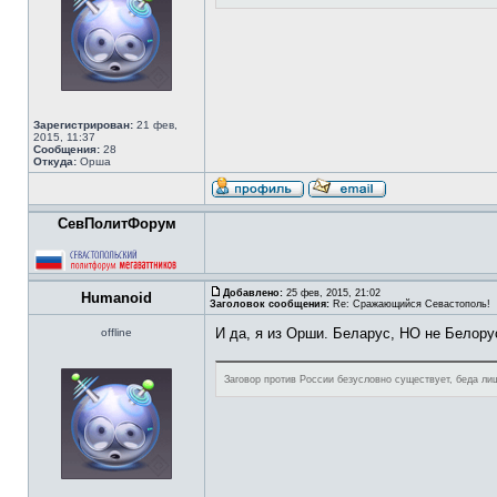
Зарегистрирован:
21 фев,
2015, 11:37
Сообщения:
28
Откуда:
Орша
СевПолитФорум
Добавлено:
25 фев, 2015, 21:02
Humanoid
Заголовок сообщения:
Re: Сражающийся Севастополь!
И да, я из Орши. Беларус, НО не Белору
offline
Заговор против России безусловно существует, беда лиш