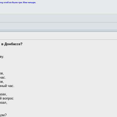
чу, чтоб их было три. Или четыре.
я в Донбассе?
ву.
ов,
нас.
ов,
нный час.
азах,
й вопрос
нзал,
дом?