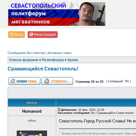
Вход
Регистрация
Сообщения без ответов
|
Активные темы
Список форумов
»
Политфорум
»
Архив
Сражающийся Севастополь!
Страница
32
из
32
[ Сообщений: 791 ]
Автор
Добавлено:
25 фев, 2015, 21:00
Humanoid
Заголовок сообщения:
Re: Сражающийся Севастополь!
Севастополь-Город Русской Славы! Не в
offline
Заговор против России безусловно существует, беда лиш