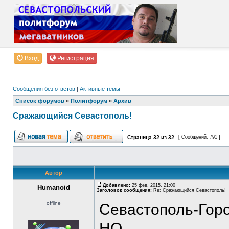
Вход
Регистрация
Сообщения без ответов
|
Активные темы
Список форумов
»
Политфорум
»
Архив
Сражающийся Севастополь!
Страница
32
из
32
[ Сообщений: 791 ]
Автор
Добавлено:
25 фев, 2015, 21:00
Humanoid
Заголовок сообщения:
Re: Сражающийся Севастополь!
offline
Севастополь-Горо
НО...