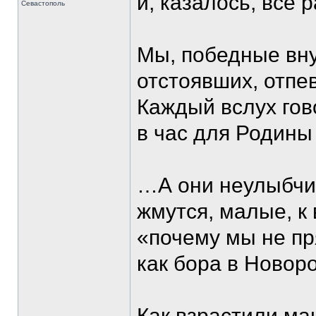
и, казалось, все 
Севастополь
Мы, победные вну
отстоявших, отпе
Каждый вслух гово
в час для Родины
…А они неулыбчив
жмутся, малые, к
«почему мы не пр
как бора в Новоро
Как взрастили ма