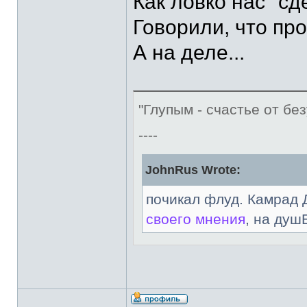
Как ловко нас "сд
Говорили, что про
А на деле...
"Глупым - счастье от без
----
JohnRus Wrote:
почикал флуд. Камрад 
своего мнения
, на душ