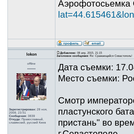
Аэрофотосьемка 
lat=44.615461&lo
Добавлено:
08 апр, 2015, 21:15
lokon
Заголовок сообщения:
Re: Сражающийся Севастополь!
offline
Дата съемки: 17.
*******
Место съемки: Ро
Смотр императоро
пластунского бат
Зарегистрирован:
28 ноя,
2009, 23:51
Сообщения:
3839
Откуда:
Православный,
пристань" во вре
славянский, русский Киев
г.Севастополе.