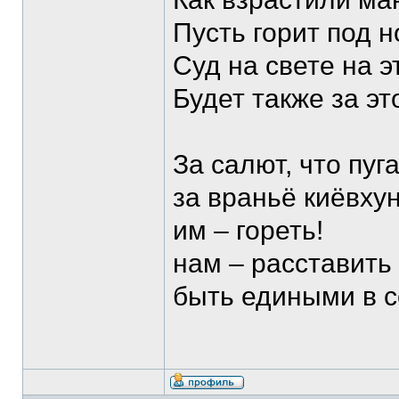
Пусть горит под 
Суд на свете на э
Будет также за э
За салют, что пуг
за враньё киёвхун
им – гореть!
нам – расставить
быть едиными в с