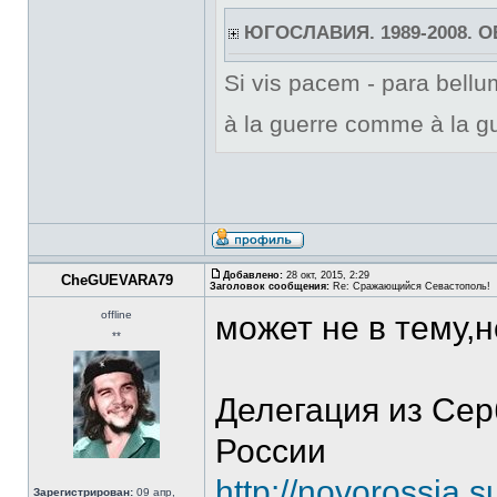
ЮГОСЛАВИЯ. 1989-2008. 
Si vis pacem - para bellum
à la guerre comme à la gu
Добавлено:
28 окт, 2015, 2:29
CheGUEVARA79
Заголовок сообщения:
Re: Сражающийся Севастополь!
offline
может не в тему,
**
Делегация из Се
России
http://novorossia.
Зарегистрирован:
09 апр,