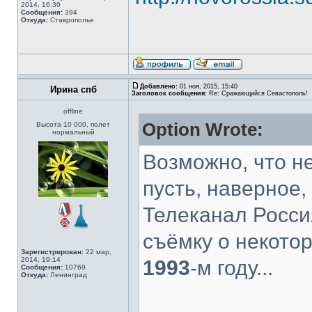
2014, 16:30
Сообщения:
394
Откуда:
Ставрополье
Добавлено:
01 ноя, 2015, 15:40
Ирина спб
Заголовок сообщения:
Re: Сражающийся Севастополь!
offline
Option Wrote:
Высота 10 000, полет
нормальный
Возможно, что не
пусть, наверное, 
Телеканал Росси
съёмку о некото
Зарегистрирован:
22 мар,
2014, 19:14
1993
-м году...
Сообщения:
10769
Откуда:
Ленинград