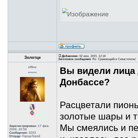
Добавлено:
02 июн, 2015, 12:18
Золотце
Заголовок сообщения:
Re: Сражающийся Севастополь!
offline
Вы видели лица 
*******
Донбассе?
Расцветали пионы
золотые шары и т
Мы смеялись и пе
Зарегистрирован:
17 фев,
2009, 20:56
Сообщения:
3203
Откуда:
Город-Герой