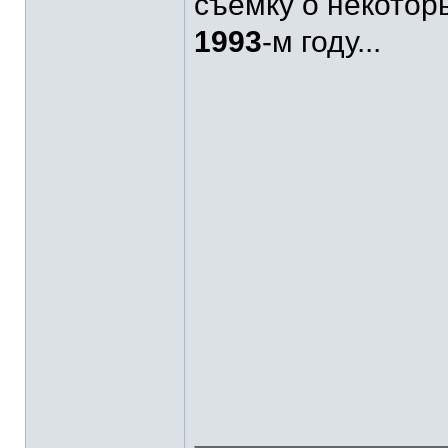
съёмку о некотор
1993
-м году...