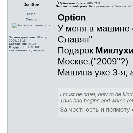
Добавлено:
04 ноя, 2015, 21:35
DeniSov
Заголовок сообщения:
Re: Сражающийся Севастополь!
offline
Option
Тюлень
У меня в машине о
Славян"
Зарегистрирован:
18 ноя,
2008, 22:11
Сообщения:
20135
Откуда:
СЕВАСТОПОЛЬ-
Подарок
Миклух
изпонаехалисюдавсякие
Москве.("2009"?)
Машина уже 3-я, а
I must be cruel, only to be kind
Thus bad begins and worse re
За честность и прямоту