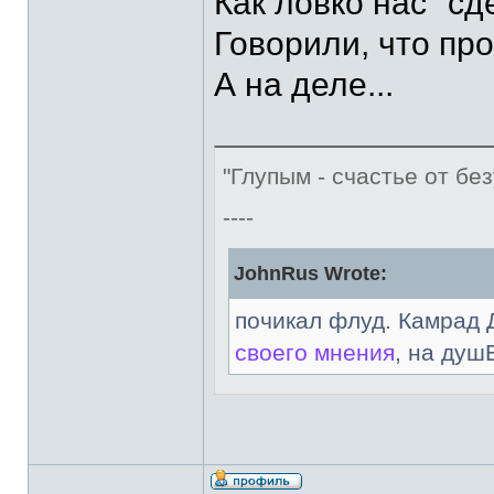
Как ловко нас "сд
Говорили, что про
А на деле...
"Глупым - счастье от без
----
JohnRus Wrote:
почикал флуд. Камрад 
своего мнения
, на душ