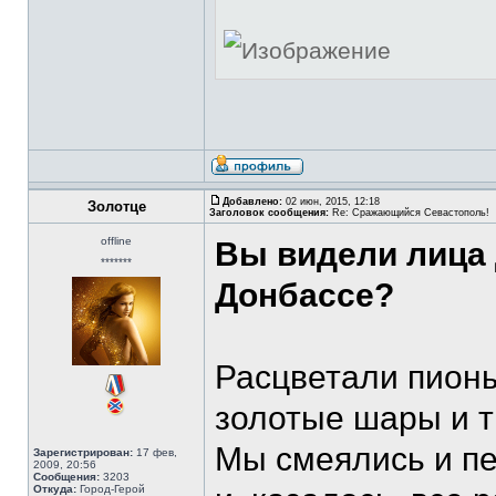
Добавлено:
02 июн, 2015, 12:18
Золотце
Заголовок сообщения:
Re: Сражающийся Севастополь!
offline
Вы видели лица 
*******
Донбассе?
Расцветали пионы
золотые шары и т
Мы смеялись и пе
Зарегистрирован:
17 фев,
2009, 20:56
Сообщения:
3203
Откуда:
Город-Герой