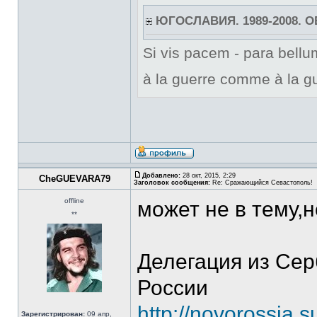
ЮГОСЛАВИЯ. 1989-2008. 
Si vis pacem - para bellum
à la guerre comme à la gu
Добавлено:
28 окт, 2015, 2:29
CheGUEVARA79
Заголовок сообщения:
Re: Сражающийся Севастополь!
offline
может не в тему,
**
Делегация из Се
России
http://novorossia.
Зарегистрирован:
09 апр,