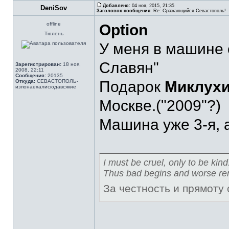
Добавлено:
04 ноя, 2015, 21:35
DeniSov
Заголовок сообщения:
Re: Сражающийся Севастополь!
offline
Option
Тюлень
У меня в машине о
Славян"
Зарегистрирован:
18 ноя,
2008, 22:11
Сообщения:
20135
Откуда:
СЕВАСТОПОЛЬ-
Подарок
Миклух
изпонаехалисюдавсякие
Москве.("2009"?)
Машина уже 3-я, а
I must be cruel, only to be kind
Thus bad begins and worse re
За честность и прямоту