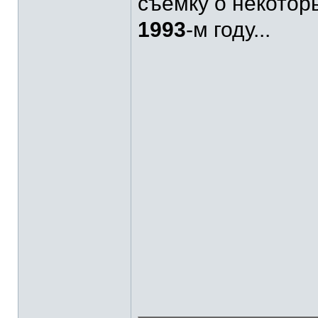
съёмку о некотор
1993
-м году...