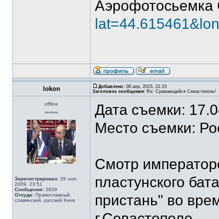
Аэрофотосьемка 
lat=44.615461&lo
Добавлено:
08 апр, 2015, 21:15
lokon
Заголовок сообщения:
Re: Сражающийся Севастополь!
offline
Дата съемки: 17.
*******
Место съемки: Ро
Смотр императоро
пластунского бат
Зарегистрирован:
28 ноя,
2009, 23:51
Сообщения:
3839
Откуда:
Православный,
пристань" во вре
славянский, русский Киев
г.Севастополе.