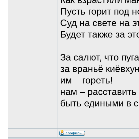
Пусть горит под 
Суд на свете на э
Будет также за э
За салют, что пуг
за враньё киёвхун
им – гореть!
нам – расставить
быть едиными в с