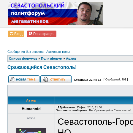
Вход
Регистрация
Сообщения без ответов
|
Активные темы
Список форумов
»
Политфорум
»
Архив
Сражающийся Севастополь!
Страница
32
из
32
[ Сообщений: 791 ]
Автор
Добавлено:
25 фев, 2015, 21:00
Humanoid
Заголовок сообщения:
Re: Сражающийся Севастополь!
offline
Севастополь-Горо
НО...