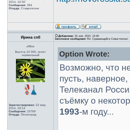
2014, 16:30
Сообщения:
394
Откуда:
Ставрополье
Добавлено:
01 ноя, 2015, 15:40
Ирина спб
Заголовок сообщения:
Re: Сражающийся Севастополь!
offline
Option Wrote:
Высота 10 000, полет
нормальный
Возможно, что не
пусть, наверное, 
Телеканал Росси
съёмку о некото
Зарегистрирован:
22 мар,
2014, 19:14
1993
-м году...
Сообщения:
10769
Откуда:
Ленинград