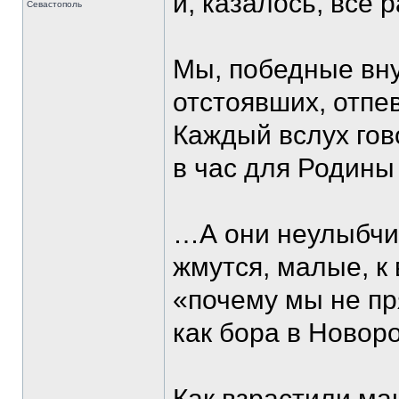
и, казалось, все 
Севастополь
Мы, победные вну
отстоявших, отпе
Каждый вслух гово
в час для Родины
…А они неулыбчив
жмутся, малые, к
«почему мы не пр
как бора в Новоро
Как взрастили ма