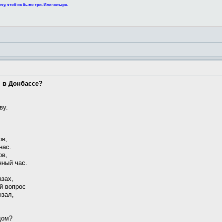
чу, чтоб их было три. Или четыре.
я в Донбассе?
ву.
ов,
нас.
ов,
нный час.
азах,
й вопрос
нзал,
дом?