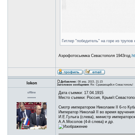
Гитлер "победитель" на горе из трупо
Аэрофотосьемка Севастополя 1943год.
h
Добавлено:
08 апр, 2015, 21:15
lokon
Заголовок сообщения:
Re: Сражающийся Севастополь!
Дата съемки: 17.04.1915
offline
Место съемки: Россия, Крым/г.Севастоп
*******
Смотр императором Николаем II 6-го Куб
Император Николай II во время вручения
И.Е.Гулыга (слева), министр императорс
А.А.Мосолов (4-й слева) и др.