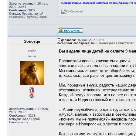
Я, православный сталинист, настолько люблю Украину, что хо
Зарегистрирован:
28 ноя,
2009, 23:51
Сообщения:
3839
Откуда:
Православный,
славянский, русский Киев
Добавлено:
02 июн, 2015, 12:18
Золотце
Заголовок сообщения:
Re: Сражающийся Севастополь!
Вы видели лица детей на салюте 9 ма
offline
*******
Расцветали пионы, хризантемы цвели,
золотые шары и тюльпаны опадали в тра
Мы смеялись и пели, дети общей земли,
и, казалось, все раны от цветов заживут.
Мы, победные внуки, радость наших дед
отстоявших, отпевших, отстрелявших за 
Каждый вслух говорил, что на все он гот
в час для Родины грозный и в торжестве
Зарегистрирован:
17 фев,
…А они неулыбчивы, опыт в грустных гл
2009, 20:56
жмутся, малые, к взрослым и безмолвны
Сообщения:
3203
«почему мы не прячемся?» насквозь про
Откуда:
Город-Герой
Севастополь
как бора в Новороссии, хлёсток и прост.
Как взрастили манкуртов, ненавидящих 