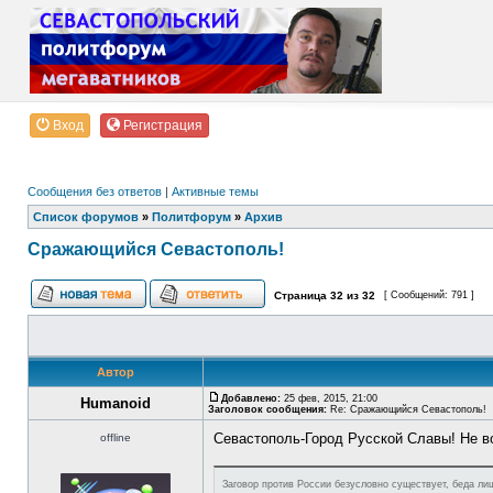
Вход
Регистрация
Сообщения без ответов
|
Активные темы
Список форумов
»
Политфорум
»
Архив
Сражающийся Севастополь!
Страница
32
из
32
[ Сообщений: 791 ]
Автор
Добавлено:
25 фев, 2015, 21:00
Humanoid
Заголовок сообщения:
Re: Сражающийся Севастополь!
Севастополь-Город Русской Славы! Не в
offline
Заговор против России безусловно существует, беда лиш