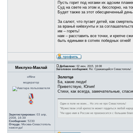
Пусть горит под ногами их адским пламе
Суд на свете на этом и, бесспорно, на то
Будет также за этот обесцвеченный день
За салют, что пугает детей, как смертел
за враньё киёвхунты и за соглашательств
им – гореть!
нам – расставить все точки, и крепче с
быть едиными в сотнях победных огней!
Добавлено:
02 июн, 2015, 16:08
Миклухо-Маклай
Заголовок сообщения:
Re: Сражающийся Севастополь!
Золотце
offline
Ба, какие люди!
модератор
Приветствую, Юлия!
Стихи, как всегда, замечательные, спаси
Один в поле не воин... Но это не про Севастополь!
"Мужеством этой крепости может гордиться любой народ
"Ни одно имя в России не произносится с большим благ
Зарегистрирован:
03 апр,
2008, 16:39
Сообщения:
5230
Откуда:
Москва-Севастополь
навсегда!