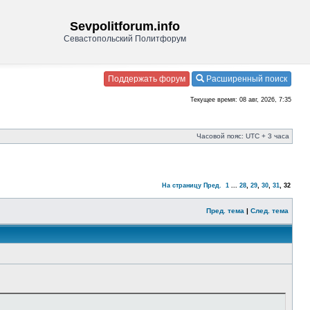
Sevpolitforum.info
Севастопольский Политфорум
Поддержать форум
Расширенный поиск
Текущее время: 08 авг, 2026, 7:35
Часовой пояс: UTC + 3 часа
На страницу
Пред.
1
...
28
,
29
,
30
,
31
,
32
Пред. тема
|
След. тема