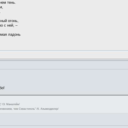
нем тень.
м,
.
ьный огонь,
о с ней, –
жимая ладонь
бо!
" /Э. Манштейн/
оговением, чем Севастополь" /К. Альмендингер/