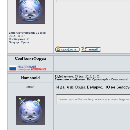
Зарегистрирован:
21 фев,
2015, 11:37
Сообщения:
28
Откуда:
Орша
СевПолитФорум
Добавлено:
25 фев, 2015, 21:02
Humanoid
Заголовок сообщения:
Re: Сражающийся Севастополь!
И да, я из Орши. Беларус, НО не Белору
offline
Заговор против России безусловно существует, беда лиш