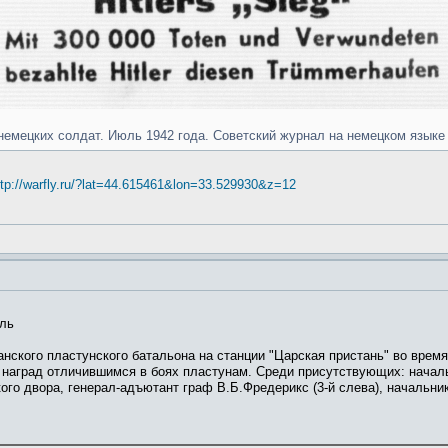
в немецких солдат. Июль 1942 года. Советский журнал на немецком язык
ttp://warfly.ru/?lat=44.615461&lon=33.529930&z=12
оль
анского пластунского батальона на станции "Царская пристань" во врем
 наград отличившимся в боях пластунам. Среди присутствующих: началь
кого двора, генерал-адъютант граф В.Б.Фредерикс (3-й слева), начальни