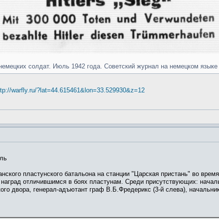
в немецких солдат. Июль 1942 года. Советский журнал на немецком язык
ttp://warfly.ru/?lat=44.615461&lon=33.529930&z=12
оль
анского пластунского батальона на станции "Царская пристань" во врем
 наград отличившимся в боях пластунам. Среди присутствующих: началь
кого двора, генерал-адъютант граф В.Б.Фредерикс (3-й слева), начальни