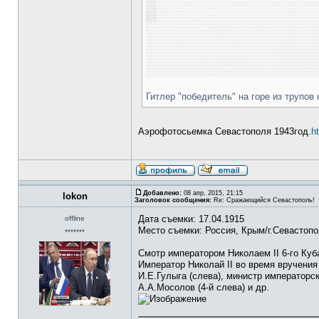
Гитлер "победитель" на горе из трупо
Аэрофотосьемка Севастополя 1943год.
h
Добавлено:
08 апр, 2015, 21:15
lokon
Заголовок сообщения:
Re: Сражающийся Севастополь!
Дата съемки: 17.04.1915
offline
Место съемки: Россия, Крым/г.Севастоп
*******
Смотр императором Николаем II 6-го Куб
Император Николай II во время вручения
И.Е.Гулыга (слева), министр императорс
А.А.Мосолов (4-й слева) и др.