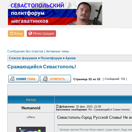
Вход
Регистрация
Сообщения без ответов
|
Активные темы
Список форумов
»
Политфорум
»
Архив
Сражающийся Севастополь!
Страница
32
из
32
[ Сообщений: 791 ]
Автор
Добавлено:
25 фев, 2015, 21:00
Humanoid
Заголовок сообщения:
Re: Сражающийся Севастополь!
Севастополь-Город Русской Славы! Не в
offline
Заговор против России безусловно существует, беда лиш