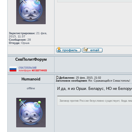
Зарегистрирован:
21 фев,
2015, 11:37
Сообщения:
28
Откуда:
Орша
СевПолитФорум
Добавлено:
25 фев, 2015, 21:02
Humanoid
Заголовок сообщения:
Re: Сражающийся Севастополь!
И да, я из Орши. Беларус, НО не Белору
offline
Заговор против России безусловно существует, беда лиш