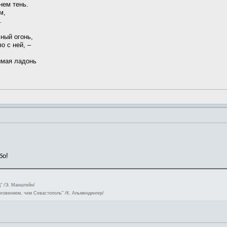
нем тень.
м,
.
ьный огонь,
о с ней, –
жимая ладонь
бо!
" /Э. Манштейн/
оговением, чем Севастополь" /К. Альмендингер/