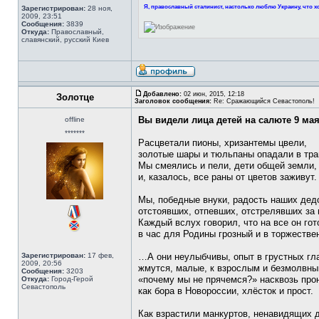
Я, православный сталинист, настолько люблю Украину, что хо
Зарегистрирован:
28 ноя,
2009, 23:51
Сообщения:
3839
Откуда:
Православный,
славянский, русский Киев
Добавлено:
02 июн, 2015, 12:18
Золотце
Заголовок сообщения:
Re: Сражающийся Севастополь!
Вы видели лица детей на салюте 9 ма
offline
*******
Расцветали пионы, хризантемы цвели,
золотые шары и тюльпаны опадали в тра
Мы смеялись и пели, дети общей земли,
и, казалось, все раны от цветов заживут.
Мы, победные внуки, радость наших дед
отстоявших, отпевших, отстрелявших за 
Каждый вслух говорил, что на все он гот
в час для Родины грозный и в торжестве
Зарегистрирован:
17 фев,
…А они неулыбчивы, опыт в грустных гл
2009, 20:56
жмутся, малые, к взрослым и безмолвны
Сообщения:
3203
«почему мы не прячемся?» насквозь про
Откуда:
Город-Герой
Севастополь
как бора в Новороссии, хлёсток и прост.
Как взрастили манкуртов, ненавидящих 