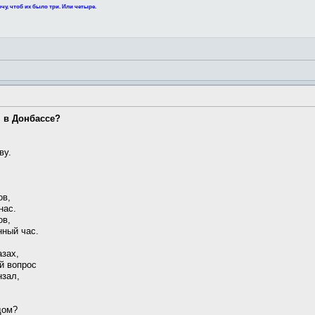
чу, чтоб их было три. Или четыре.
я в Донбассе?
ву.
ов,
нас.
ов,
нный час.
азах,
й вопрос
нзал,
дом?