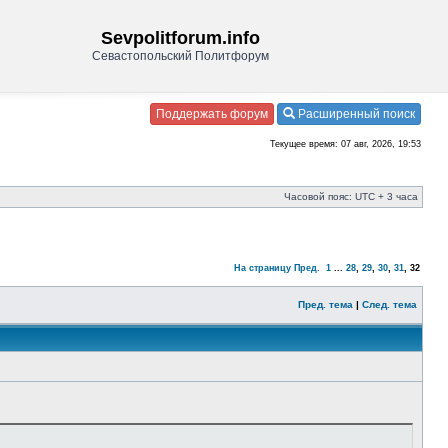
Sevpolitforum.info
Севастопольский Политфорум
Поддержать форум
Расширенный поиск
Текущее время: 07 авг, 2026, 19:53
Часовой пояс: UTC + 3 часа
На страницу
Пред.
1
...
28
,
29
,
30
,
31
,
32
Пред. тема
|
След. тема