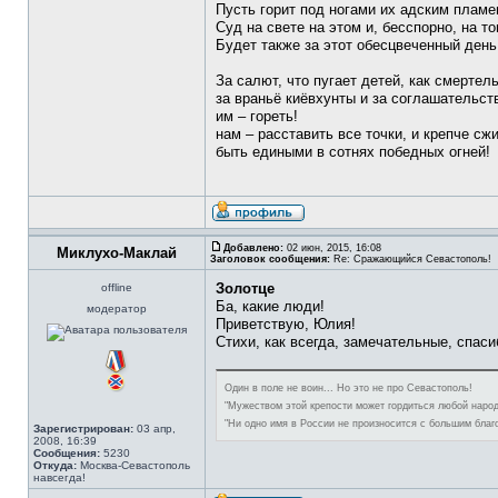
Пусть горит под ногами их адским пламе
Суд на свете на этом и, бесспорно, на то
Будет также за этот обесцвеченный день
За салют, что пугает детей, как смертел
за враньё киёвхунты и за соглашательств
им – гореть!
нам – расставить все точки, и крепче с
быть едиными в сотнях победных огней!
Добавлено:
02 июн, 2015, 16:08
Миклухо-Маклай
Заголовок сообщения:
Re: Сражающийся Севастополь!
Золотце
offline
Ба, какие люди!
модератор
Приветствую, Юлия!
Стихи, как всегда, замечательные, спаси
Один в поле не воин... Но это не про Севастополь!
"Мужеством этой крепости может гордиться любой народ
"Ни одно имя в России не произносится с большим благ
Зарегистрирован:
03 апр,
2008, 16:39
Сообщения:
5230
Откуда:
Москва-Севастополь
навсегда!