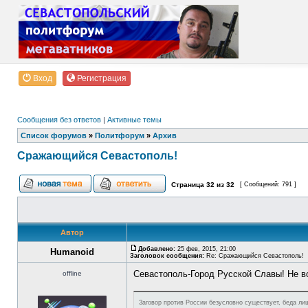
Вход
Регистрация
Сообщения без ответов
|
Активные темы
Список форумов
»
Политфорум
»
Архив
Сражающийся Севастополь!
Страница
32
из
32
[ Сообщений: 791 ]
Автор
Добавлено:
25 фев, 2015, 21:00
Humanoid
Заголовок сообщения:
Re: Сражающийся Севастополь!
Севастополь-Город Русской Славы! Не в
offline
Заговор против России безусловно существует, беда лиш