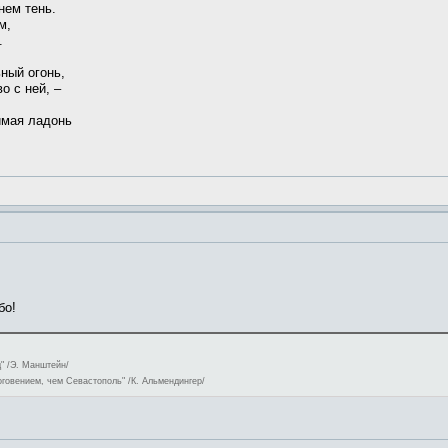
нем тень.
м,
.
ьный огонь,
о с ней, –
жимая ладонь
бо!
" /Э. Манштейн/
оговением, чем Севастополь" /К. Альмендингер/