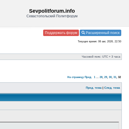
Sevpolitforum.info
Севастопольский Политфорум
Поддержать форум
Расширенный поиск
Текущее время: 06 авг, 2026, 22:50
Часовой пояс: UTC + 3 часа
На страницу
Пред.
1
...
28
,
29
,
30
,
31
,
32
Пред. тема
|
След. тема