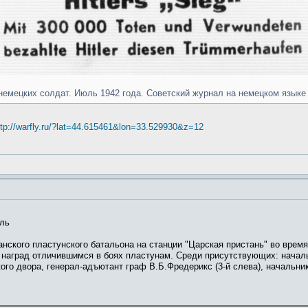
в немецких солдат. Июль 1942 года. Советский журнал на немецком язык
ttp://warfly.ru/?lat=44.615461&lon=33.529930&z=12
оль
анского пластунского батальона на станции "Царская пристань" во врем
 наград отличившимся в боях пластунам. Среди присутствующих: началь
кого двора, генерал-адъютант граф В.Б.Фредерикс (3-й слева), начальни