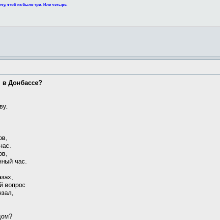
чу, чтоб их было три. Или четыре.
я в Донбассе?
ву.
ов,
нас.
ов,
нный час.
азах,
й вопрос
нзал,
дом?