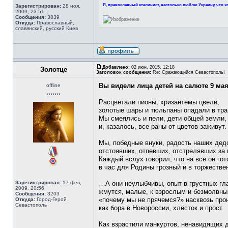
Я, православный сталинист, настолько люблю Украину, что хо
Зарегистрирован:
28 ноя,
2009, 23:51
Сообщения:
3839
Откуда:
Православный,
славянский, русский Киев
Добавлено:
02 июн, 2015, 12:18
Золотце
Заголовок сообщения:
Re: Сражающийся Севастополь!
Вы видели лица детей на салюте 9 ма
offline
*******
Расцветали пионы, хризантемы цвели,
золотые шары и тюльпаны опадали в тра
Мы смеялись и пели, дети общей земли,
и, казалось, все раны от цветов заживут.
Мы, победные внуки, радость наших дед
отстоявших, отпевших, отстрелявших за 
Каждый вслух говорил, что на все он гот
в час для Родины грозный и в торжестве
Зарегистрирован:
17 фев,
…А они неулыбчивы, опыт в грустных гл
2009, 20:56
жмутся, малые, к взрослым и безмолвны
Сообщения:
3203
«почему мы не прячемся?» насквозь про
Откуда:
Город-Герой
Севастополь
как бора в Новороссии, хлёсток и прост.
Как взрастили манкуртов, ненавидящих 