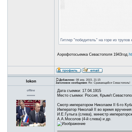
Гитлер "победитель" на горе из трупо
Аэрофотосьемка Севастополя 1943год.
h
Добавлено:
08 апр, 2015, 21:15
lokon
Заголовок сообщения:
Re: Сражающийся Севастополь!
Дата съемки: 17.04.1915
offline
Место съемки: Россия, Крым/г.Севастоп
*******
Смотр императором Николаем II 6-го Куб
Император Николай II во время вручения
И.Е.Гулыга (слева), министр императорс
А.А.Мосолов (4-й слева) и др.