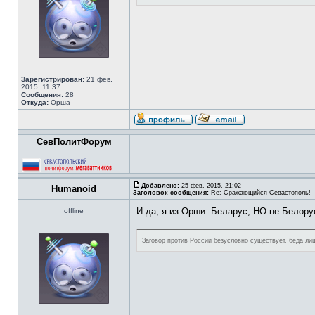
Зарегистрирован:
21 фев,
2015, 11:37
Сообщения:
28
Откуда:
Орша
СевПолитФорум
Добавлено:
25 фев, 2015, 21:02
Humanoid
Заголовок сообщения:
Re: Сражающийся Севастополь!
И да, я из Орши. Беларус, НО не Белору
offline
Заговор против России безусловно существует, беда лиш