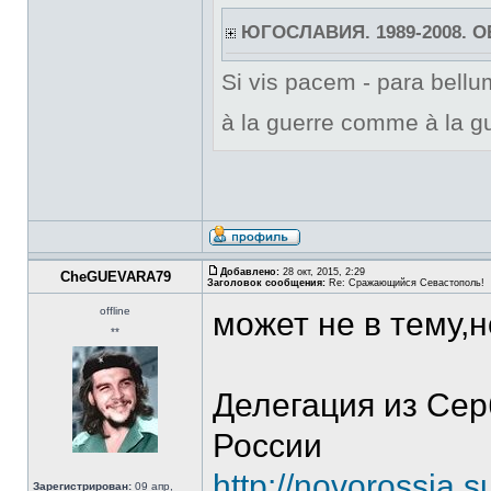
ЮГОСЛАВИЯ. 1989-2008. 
Si vis pacem - para bellum
à la guerre comme à la gu
Добавлено:
28 окт, 2015, 2:29
CheGUEVARA79
Заголовок сообщения:
Re: Сражающийся Севастополь!
offline
может не в тему,
**
Делегация из Се
России
http://novorossia.
Зарегистрирован:
09 апр,