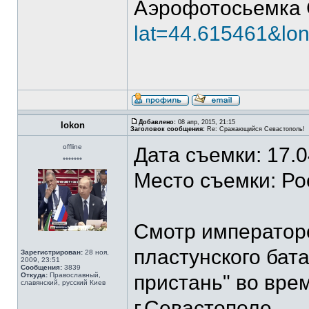
Аэрофотосьемка 
lat=44.615461&lo
Добавлено:
08 апр, 2015, 21:15
lokon
Заголовок сообщения:
Re: Сражающийся Севастополь!
offline
Дата съемки: 17.
*******
Место съемки: Ро
Смотр императоро
пластунского бат
Зарегистрирован:
28 ноя,
2009, 23:51
Сообщения:
3839
Откуда:
Православный,
пристань" во вре
славянский, русский Киев
г.Севастополе.