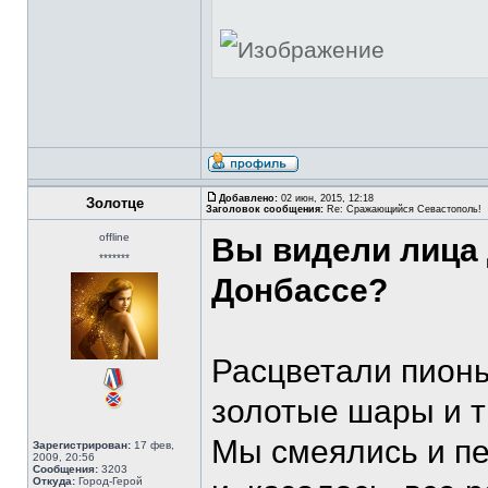
Добавлено:
02 июн, 2015, 12:18
Золотце
Заголовок сообщения:
Re: Сражающийся Севастополь!
offline
Вы видели лица 
*******
Донбассе?
Расцветали пионы
золотые шары и т
Мы смеялись и пе
Зарегистрирован:
17 фев,
2009, 20:56
Сообщения:
3203
Откуда:
Город-Герой