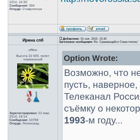
2014, 16:30
Сообщения:
394
Откуда:
Ставрополье
Добавлено:
01 ноя, 2015, 15:40
Ирина спб
Заголовок сообщения:
Re: Сражающийся Севастополь!
offline
Option Wrote:
Высота 10 000, полет
нормальный
Возможно, что не
пусть, наверное, 
Телеканал Росси
съёмку о некото
Зарегистрирован:
22 мар,
2014, 19:14
1993
-м году...
Сообщения:
10769
Откуда:
Ленинград