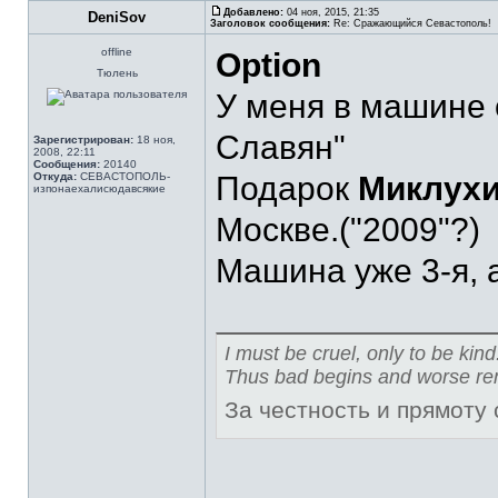
Добавлено:
04 ноя, 2015, 21:35
DeniSov
Заголовок сообщения:
Re: Сражающийся Севастополь!
offline
Option
Тюлень
У меня в машине о
Славян"
Зарегистрирован:
18 ноя,
2008, 22:11
Сообщения:
20140
Откуда:
СЕВАСТОПОЛЬ-
Подарок
Миклух
изпонаехалисюдавсякие
Москве.("2009"?)
Машина уже 3-я, а
I must be cruel, only to be kind
Thus bad begins and worse re
За честность и прямоту