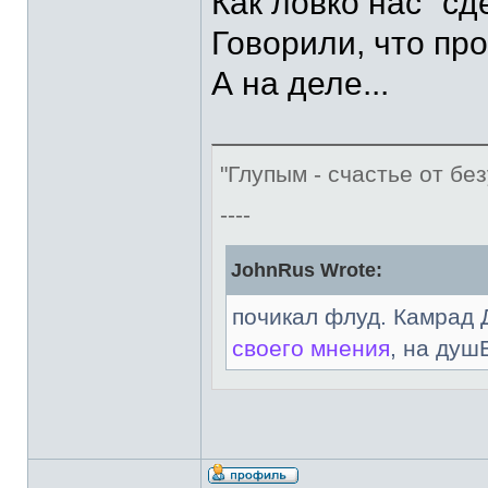
Как ловко нас "сд
Говорили, что про
А на деле...
"Глупым - счастье от без
----
JohnRus Wrote:
почикал флуд. Камрад 
своего мнения
, на душ