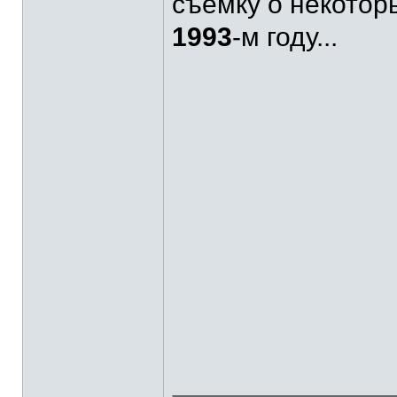
съёмку о некотор
1993
-м году...