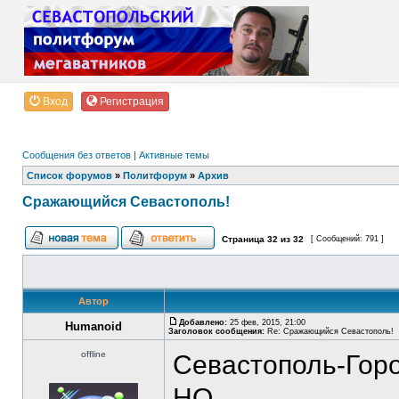
Вход
Регистрация
Сообщения без ответов
|
Активные темы
Список форумов
»
Политфорум
»
Архив
Сражающийся Севастополь!
Страница
32
из
32
[ Сообщений: 791 ]
Автор
Добавлено:
25 фев, 2015, 21:00
Humanoid
Заголовок сообщения:
Re: Сражающийся Севастополь!
offline
Севастополь-Горо
НО...