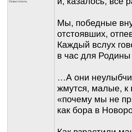
и, казалось, все 
Севастополь
Мы, победные вну
отстоявших, отпе
Каждый вслух гово
в час для Родины
…А они неулыбчив
жмутся, малые, к
«почему мы не пр
как бора в Новоро
Как взрастили ма