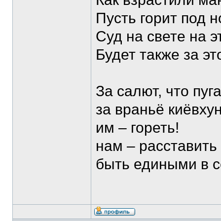
Пусть горит под 
Суд на свете на э
Будет также за э
За салют, что пуг
за враньё киёвхун
им – гореть!
нам – расставить
быть едиными в с