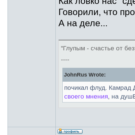
Как ловко нас "сд
Говорили, что про
А на деле...
"Глупым - счастье от без
----
JohnRus Wrote:
почикал флуд. Камрад 
своего мнения
, на душ