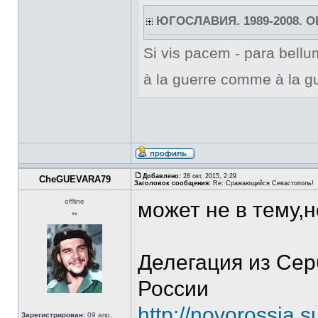
ЮГОСЛАВИЯ. 1989-2008. 
Si vis pacem - para bellum
à la guerre comme à la gu
Добавлено:
28 окт, 2015, 2:29
CheGUEVARA79
Заголовок сообщения:
Re: Сражающийся Севастополь!
offline
может не в тему,
**
Делегация из Се
России
http://novorossia.
Зарегистрирован:
09 апр,