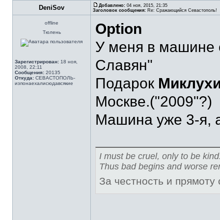
Добавлено:
04 ноя, 2015, 21:35
DeniSov
Заголовок сообщения:
Re: Сражающийся Севастополь!
offline
Option
Тюлень
У меня в машине о
Славян"
Зарегистрирован:
18 ноя,
2008, 22:11
Сообщения:
20135
Откуда:
СЕВАСТОПОЛЬ-
Подарок
Миклух
изпонаехалисюдавсякие
Москве.("2009"?)
Машина уже 3-я, а
I must be cruel, only to be kind
Thus bad begins and worse re
За честность и прямоту