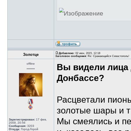
Добавлено:
02 июн, 2015, 12:18
Золотце
Заголовок сообщения:
Re: Сражающийся Севастополь!
offline
Вы видели лица 
*******
Донбассе?
Расцветали пионы
золотые шары и т
Мы смеялись и пе
Зарегистрирован:
17 фев,
2009, 20:56
Сообщения:
3203
Откуда:
Город-Герой