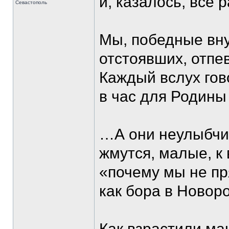
и, казалось, все 
Севастополь
Мы, победные вну
отстоявших, отпе
Каждый вслух гово
в час для Родины
…А они неулыбчив
жмутся, малые, к
«почему мы не пр
как бора в Новоро
Как взрастили ма