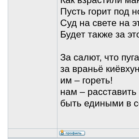
Пусть горит под 
Суд на свете на э
Будет также за э
За салют, что пуг
за враньё киёвхун
им – гореть!
нам – расставить
быть едиными в с