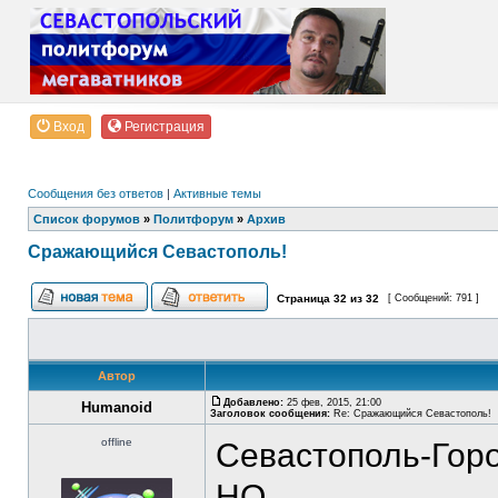
Вход
Регистрация
Сообщения без ответов
|
Активные темы
Список форумов
»
Политфорум
»
Архив
Сражающийся Севастополь!
Страница
32
из
32
[ Сообщений: 791 ]
Автор
Добавлено:
25 фев, 2015, 21:00
Humanoid
Заголовок сообщения:
Re: Сражающийся Севастополь!
offline
Севастополь-Горо
НО...