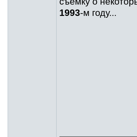
съёмку о некотор
1993
-м году...