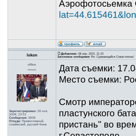
Аэрофотосьемка 
lat=44.615461&lo
Добавлено:
08 апр, 2015, 21:15
lokon
Заголовок сообщения:
Re: Сражающийся Севастополь!
offline
Дата съемки: 17.
*******
Место съемки: Ро
Смотр императоро
пластунского бат
Зарегистрирован:
28 ноя,
2009, 23:51
Сообщения:
3839
Откуда:
Православный,
пристань" во вре
славянский, русский Киев
г.Севастополе.