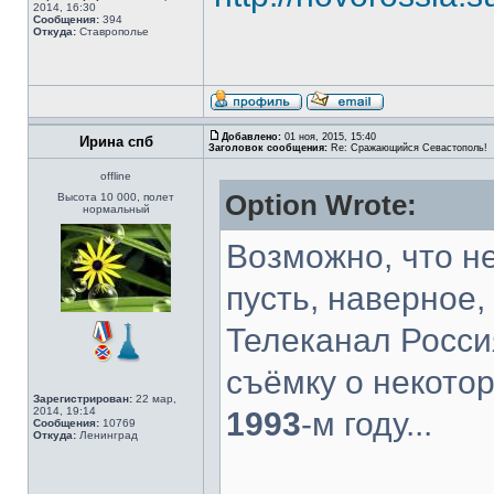
2014, 16:30
Сообщения:
394
Откуда:
Ставрополье
Добавлено:
01 ноя, 2015, 15:40
Ирина спб
Заголовок сообщения:
Re: Сражающийся Севастополь!
offline
Option Wrote:
Высота 10 000, полет
нормальный
Возможно, что не
пусть, наверное, 
Телеканал Росси
съёмку о некото
Зарегистрирован:
22 мар,
2014, 19:14
1993
-м году...
Сообщения:
10769
Откуда:
Ленинград