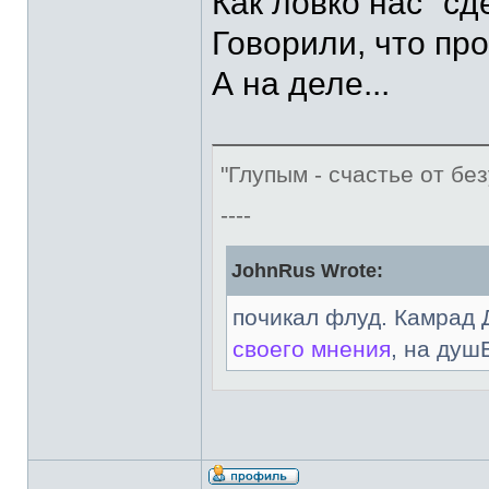
Как ловко нас "сд
Говорили, что про
А на деле...
"Глупым - счастье от без
----
JohnRus Wrote:
почикал флуд. Камрад 
своего мнения
, на душ