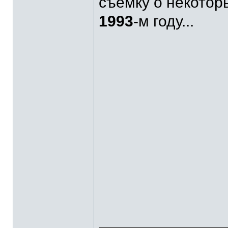
съёмку о некотор
1993
-м году...