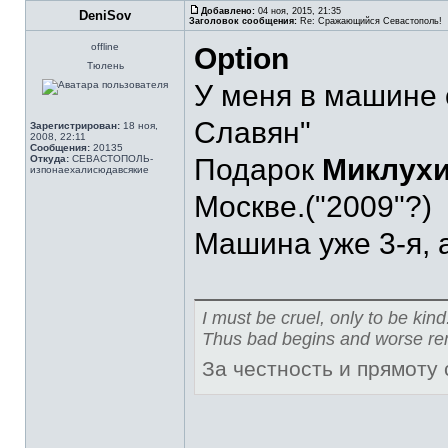
Добавлено:
04 ноя, 2015, 21:35
DeniSov
Заголовок сообщения:
Re: Сражающийся Севастополь!
offline
Option
Тюлень
У меня в машине о
Славян"
Зарегистрирован:
18 ноя,
2008, 22:11
Сообщения:
20135
Откуда:
СЕВАСТОПОЛЬ-
Подарок
Миклух
изпонаехалисюдавсякие
Москве.("2009"?)
Машина уже 3-я, а
I must be cruel, only to be kind
Thus bad begins and worse re
За честность и прямоту