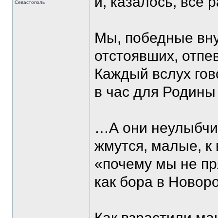
и, казалось, все 
Севастополь
Мы, победные вну
отстоявших, отпе
Каждый вслух гово
в час для Родины
…А они неулыбчив
жмутся, малые, к
«почему мы не пр
как бора в Новоро
Как взрастили ма