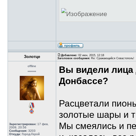
Добавлено:
02 июн, 2015, 12:18
Золотце
Заголовок сообщения:
Re: Сражающийся Севастополь!
offline
Вы видели лица 
*******
Донбассе?
Расцветали пионы
золотые шары и т
Мы смеялись и пе
Зарегистрирован:
17 фев,
2009, 20:56
Сообщения:
3203
Откуда:
Город-Герой