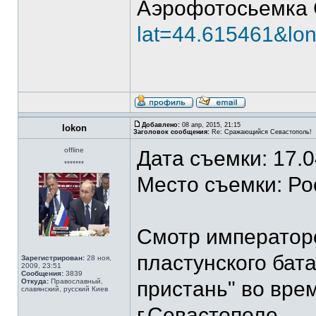
Аэрофотосьемка 
lat=44.615461&lo
Добавлено:
08 апр, 2015, 21:15
lokon
Заголовок сообщения:
Re: Сражающийся Севастополь!
offline
Дата съемки: 17.
*******
Место съемки: Ро
Смотр императоро
пластунского бат
Зарегистрирован:
28 ноя,
2009, 23:51
Сообщения:
3839
Откуда:
Православный,
пристань" во вре
славянский, русский Киев
г.Севастополе.