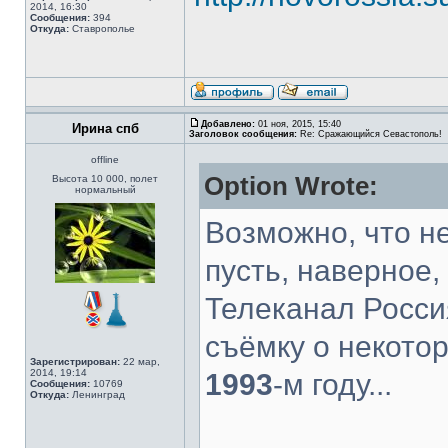
2014, 16:30
Сообщения:
394
Откуда:
Ставрополье
Добавлено:
01 ноя, 2015, 15:40
Ирина спб
Заголовок сообщения:
Re: Сражающийся Севастополь!
offline
Option Wrote:
Высота 10 000, полет
нормальный
Возможно, что не
пусть, наверное, 
Телеканал Росси
съёмку о некото
Зарегистрирован:
22 мар,
2014, 19:14
1993
-м году...
Сообщения:
10769
Откуда:
Ленинград