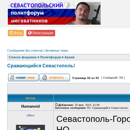
Вход
Регистрация
Сообщения без ответов
|
Активные темы
Список форумов
»
Политфорум
»
Архив
Сражающийся Севастополь!
Страница
32
из
32
[ Сообщений: 791 ]
Автор
Добавлено:
25 фев, 2015, 21:00
Humanoid
Заголовок сообщения:
Re: Сражающийся Севастополь!
offline
Севастополь-Горо
НО...