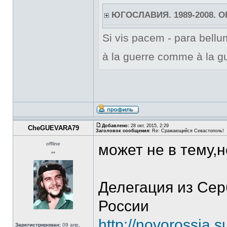
ЮГОСЛАВИЯ. 1989-2008. 
Si vis pacem - para bellum
à la guerre comme à la gu
Добавлено:
28 окт, 2015, 2:29
CheGUEVARA79
Заголовок сообщения:
Re: Сражающийся Севастополь!
offline
может не в тему,
**
Делегация из Се
России
http://novorossia.
Зарегистрирован:
09 апр,