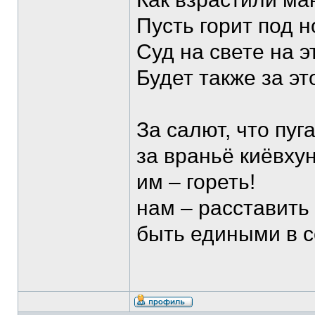
Пусть горит под 
Суд на свете на э
Будет также за э
За салют, что пуг
за враньё киёвхун
им – гореть!
нам – расставить
быть едиными в с