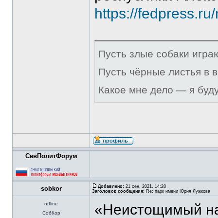
https://fedpress.r
Пусть злые собаки игра
Пусть чёрные листья в 
Какое мне дело — я буд
СевПолитФорум
Добавлено:
21 сен, 2021, 14:28
sobkor
Заголовок сообщения:
Re: парк имени Юрия Лужкова
offline
«Неистощимый на
СобКор