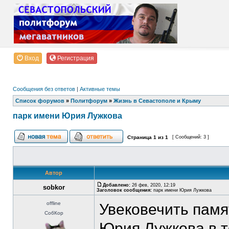
Вход
Регистрация
Сообщения без ответов
|
Активные темы
Список форумов
»
Политфорум
»
Жизнь в Севастополе и Крыму
парк имени Юрия Лужкова
Страница
1
из
1
[ Сообщений: 3 ]
Автор
Добавлено:
26 фев, 2020, 12:19
sobkor
Заголовок сообщения:
парк имени Юрия Лужкова
offline
Увековечить памя
СобКор
Юрия Лужкова в 