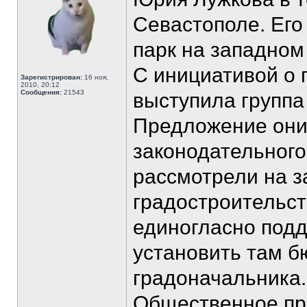
Севастополе. Его
парк на западном
С инициативой о 
Зарегистрирован:
16 ноя,
2010, 20:12
Сообщения:
21543
выступила группа
Предложение они
законодательног
рассмотрели на з
градостроительс
единогласно под
установить там б
градоначальника.
Общественное про