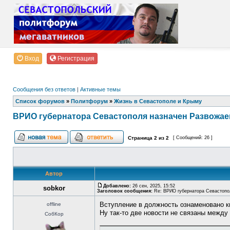
Вход
Регистрация
Сообщения без ответов
|
Активные темы
Список форумов
»
Политфорум
»
Жизнь в Севастополе и Крыму
ВРИО губернатора Севастополя назначен Развожаев
Страница
2
из
2
[ Сообщений: 26 ]
Автор
Добавлено:
26 сен, 2025, 15:52
sobkor
Заголовок сообщения:
Re: ВРИО губернатора Севастопо
Вступление в должность ознаменовано к
offline
Ну так-то две новости не связаны между 
СобКор