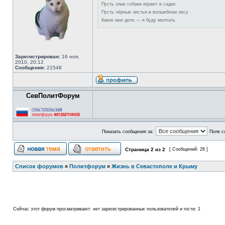
Пусть злые собаки играют в садах
Пусть чёрные листья в волшебном лесу
Какое мне дело — я буду молчать
Зарегистрирован:
16 ноя,
2010, 20:12
Сообщения:
21548
СевПолитФорум
Показать сообщения за:
Поле с
Страница
2
из
2
[ Сообщений: 26 ]
Список форумов
»
Политфорум
»
Жизнь в Севастополе и Крыму
Сейчас этот форум просматривают: нет зарегистрированных пользователей и гости: 1