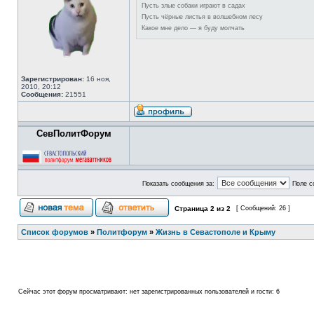
Пусть злые собаки играют в садах
Пусть чёрные листья в волшебном лесу
Какое мне дело — я буду молчать
Зарегистрирован:
16 ноя,
2010, 20:12
Сообщения:
21551
СевПолитФорум
Показать сообщения за:
Поле с
Страница
2
из
2
[ Сообщений: 26 ]
Список форумов
»
Политфорум
»
Жизнь в Севастополе и Крыму
Сейчас этот форум просматривают: нет зарегистрированных пользователей и гости: 6