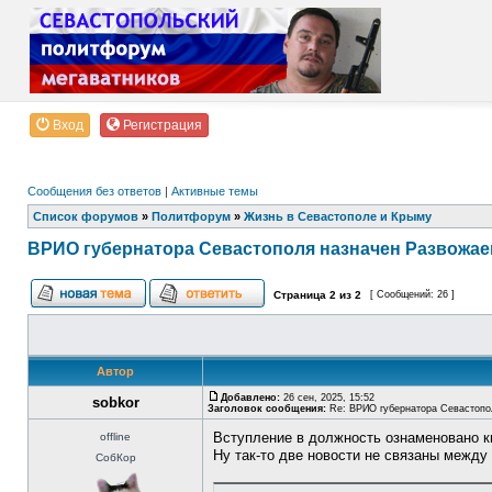
Вход
Регистрация
Сообщения без ответов
|
Активные темы
Список форумов
»
Политфорум
»
Жизнь в Севастополе и Крыму
ВРИО губернатора Севастополя назначен Развожаев
Страница
2
из
2
[ Сообщений: 26 ]
Автор
Добавлено:
26 сен, 2025, 15:52
sobkor
Заголовок сообщения:
Re: ВРИО губернатора Севастопо
Вступление в должность ознаменовано к
offline
Ну так-то две новости не связаны между 
СобКор