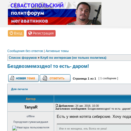
Вход
Регистрация
Сообщения без ответов
|
Активные темы
Список форумов
»
Клуб по интересам (не только политика)
Бездвозмемэздно! то есть- даром!
Страница
1
из
1
[ 1 сообщение ]
Для печати
Автор
Добавлено:
24 авг, 2016, 10:30
TanyaR
Заголовок сообщения:
Бездвозмемэздно! то есть- даром!
Есть у меня котята сибирские. Хочу под
offline
Городская сумасшедшая
Или я не женщина, иль Волга не река!