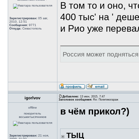
В том то и оно, ч
400 тыс' на ' деш
Зарегистрирован:
05 авг,
2010, 12:51
Сообщения:
9771
и Рио уже перева
Откуда:
Севастополь
Россия может подняться 
Добавлено:
13 июн, 2015, 7:47
igorlvov
Заголовок сообщения:
Re: Политикогараж
offline
в чём прикол?)
покоритель
восьмитысячников
ТЫЦ
Зарегистрирован:
21 ноя,
2009, 11:32