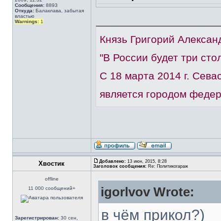
Сообщения:
8893
Откуда:
Балаклава, забытая
властью
Warnings:
1
Князь Григорий Алексан
"В России будет три сто
С 18 марта 2014 г. Сев
является городом федер
Добавлено:
13 июн, 2015, 8:28
Хвостик
Заголовок сообщения:
Re: Политикогараж
offline
igorlvov Wrote:
11 000 сообщений+
в чём прикол?)
Зарегистрирован:
30 сен,