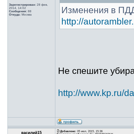
Зарегистрирован:
28 фев,
Изменения в ПДД 
2014, 14:02
Сообщения:
88
Откуда:
Москва
http://autoramble
Не спешите убир
http://www.kp.ru/d
Добавлено:
05 июл, 2015, 15:36
василий15