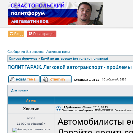
Вход
Регистрация
Сообщения без ответов
|
Активные темы
Список форумов
»
Клуб по интересам (не только политика)
ПОЛИТГАРАЖ. Легковой автотранспорт - проблемы 
Страница
1
из
12
[ Сообщений: 289 ]
Для печати
Автор
Добавлено:
06 июн, 2015, 18:15
Хвостик
Заголовок сообщения:
ПОЛИТГАРАЖ. Легковой автотр
offline
Автомобилисты е
11 000 сообщений+
Давайте делиться