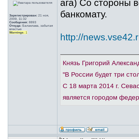
ага) Со стороны в
банкомату.
Зарегистрирован:
21 ноя,
2009, 11:32
Сообщения:
8893
Откуда:
Балаклава, забытая
властью
Warnings:
1
http://news.vse42.
Князь Григорий Алексан
"В России будет три сто
С 18 марта 2014 г. Сев
является городом федер