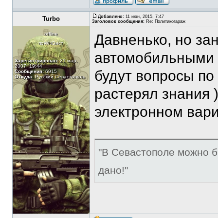
Добавлено:
11 июн, 2015, 7:47
Turbo
Заголовок сообщения:
Re: Политикогараж
offline
Давненько, но з
поWHOист
автомобильными и
Зарегистрирован:
21 мар,
2007, 19:44
будут вопросы по
Сообщения:
6915
Откуда:
Русский Севастополь
растерял знания )
электронном вар
"В Севастополе можно б
дано!"