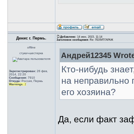
Добавлено:
14 июн, 2015, 11:14
Денис г. Пермь.
Заголовок сообщения:
Re: ПОЛИТГАРАЖ
offline
Андрей12345 Wrote
стукач-шестерка
Кто-нибудь знае
Зарегистрирован:
26 фев,
2014, 22:20
на неправильно 
Сообщения:
7910
Откуда:
Россия, Пермь
Warnings:
2
его хозяина?
Да, если факт за