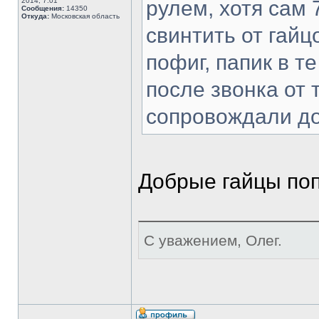
2014, 7:01
рулем, хотя сам 
Сообщения:
14350
Откуда:
Московская область
свинтить от гайц
пофиг, папик в т
после звонка от 
сопровождали д
Добрые гайцы поп
С уважением, Олег.