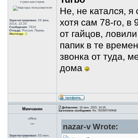
стукач-шестерка
Не, не катался, я 
хотя сам 78-го, в
Зарегистрирован:
26 фев,
2014, 22:20
Сообщения:
7910
Откуда:
Россия, Пермь
от гайцов, ловили
Warnings:
2
папик в те времен
звонка от туда, 
дома
Добавлено:
18 июн, 2015, 14:16
Минчанин
Заголовок сообщения:
Re: ПОЛИТГАРАЖ
offline
nazar-v Wrote:
***
Зарегистрирован:
03 июн,