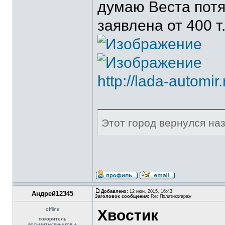
думаю Веста потян
заявлена от 400 т
http://lada-automir.
Этот город вернулся наза
Добавлено:
12 июн, 2015, 16:43
Андрей12345
Заголовок сообщения:
Re: Политикогараж
offline
Хвостик
покоритель
восьмитысячников +