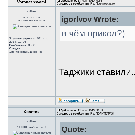
Добавлено:
13 июн, 2015, 9:34
Voronezhsvami
Заголовок сообщения:
Re: Политикогараж
offline
igorlvov Wrote:
покоритель
восьмитысячников
в чём прикол?)
Зарегистрирован:
07 мар,
2014, 12:06
Сообщения:
8500
Откуда:
Электросталь,Воронеж
Таджики ставили..
Добавлено:
13 июн, 2015, 20:13
Хвостик
Заголовок сообщения:
Re: ПОЛИТГАРАЖ
offline
Quote:
11 000 сообщений+