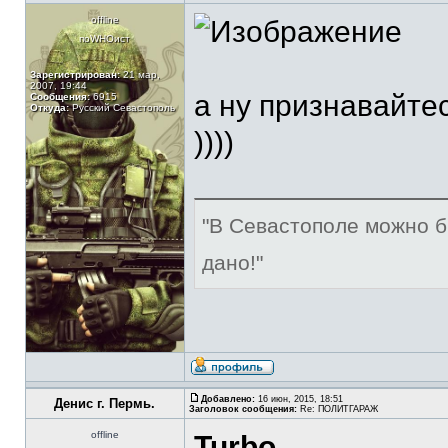
offline
поWHOист
Зарегистрирован:
21 мар,
2007, 19:44
а ну признавайтес
Сообщения:
6915
Откуда:
Русский Севастополь
))))
"В Севастополе можно б
дано!"
Добавлено:
16 июн, 2015, 18:51
Денис г. Пермь.
Заголовок сообщения:
Re: ПОЛИТГАРАЖ
offline
Turbo