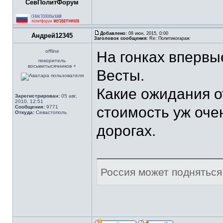
СевПолитФорум
Добавлено:
08 июн, 2015, 0:00
Андрей12345
Заголовок сообщения:
Re: Политикогараж
offline
На гонках впервы
покоритель
восьмитысячников +
Весты.
Какие ожидания 
Зарегистрирован:
05 авг,
2010, 12:51
Сообщения:
9771
стоимость уж оче
Откуда:
Севастополь
дорогах.
Россия может подняться 