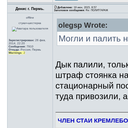
Добавлено:
19 июн, 2015, 8:57
Денис г. Пермь.
Заголовок сообщения:
Re: ПОЛИТГАРАЖ
offline
olegsp Wrote:
стукач-шестерка
Могли и палить н
Зарегистрирован:
26 фев,
2014, 22:20
Сообщения:
7910
Откуда:
Россия, Пермь
Warnings:
2
Дык палили, толь
штраф стоянка на
стационарный пос
туда привозили, 
ЧЛЕН СТАИ КРЕМЛЕБО