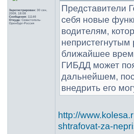
Представители Г
Зарегистрирован:
30 сен,
2009, 18:08
себя новые фун
Сообщения:
11146
Откуда:
Севастополь-
Оренбург-Россия
водителям, кото
непристегнутым 
ближайшее время
ГИБДД может поя
дальнейшем, пос
внедрить его мог
http://www.kolesa
shtrafovat-za-nepr