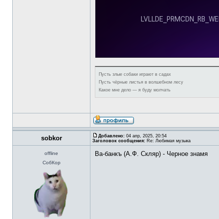
Пусть злые собаки играют в садах
Пусть чёрные листья в волшебном лесу
Какое мне дело — я буду молчать
Добавлено:
04 апр, 2025, 20:54
sobkor
Заголовок сообщения:
Re: Любимая музыка
Ва-банкъ (А.Ф. Скляр) - Черное знамя
offline
СобКор