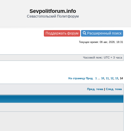
Sevpolitforum.info
Севастопольский Политфорум
Поддержать форум
Расширенный поиск
Текущее время: 06 авг, 2026, 18:31
Часовой пояс: UTC + 3 часа
На страницу
Пред.
1
...
10
,
11
,
12
,
13
,
14
Пред. тема
|
След. тема