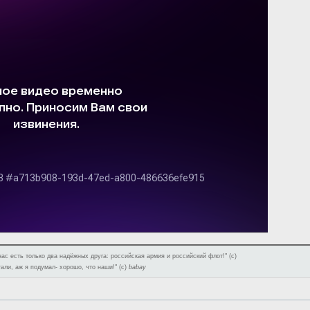
нас есть только два надёжных друга: российская армия и российский флот!" (с)
тали, аж я подумал- хорошо, что наши!" (с)
babay