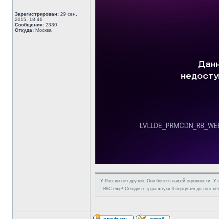
Зарегистрирован:
29 сен,
2015, 18:46
Сообщения:
2330
Откуда:
Москва
"У России нет друзей. Они боятся нашей огромности. У 
"..ВКС ещё! Сегодня с утра штуки 3 вертушек до того ле