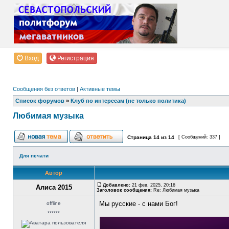
Вход
Регистрация
Сообщения без ответов
|
Активные темы
Список форумов
»
Клуб по интересам (не только политика)
Любимая музыка
Страница
14
из
14
[ Сообщений: 337 ]
Для печати
Автор
Добавлено:
21 фев, 2025, 20:16
Алиса 2015
Заголовок сообщения:
Re: Любимая музыка
Мы русские - с нами Бог!
offline
******