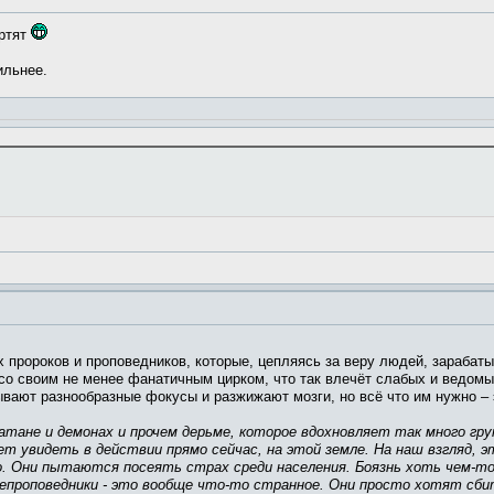
ортят
ильнее.
 пророков и проповедников, которые, цепляясь за веру людей, зарабат
 со своим не менее фанатичным цирком, что так влечёт слабых и ведомых
вают разнообразные фокусы и разжижают мозги, но всё что им нужно – э
атане и демонах и прочем дерьме, которое вдохновляет так много гру
ожет увидеть в действии прямо сейчас, на этой земле. На наш взгля
о. Они пытаются посеять страх среди населения. Боязнь хоть чем-
елепроповедники - это вообще что-то странное. Они просто хотят сб