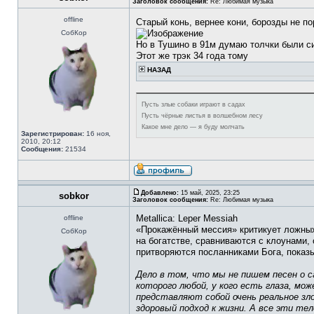
Заголовок сообщения:
Re: Любимая музыка
offline
Старый конь, вернее кони, борозды не п
СобКор
Но в Тушино в 91м думаю толчки были с
Этот же трэк 34 года тому
НАЗАД
Пусть злые собаки играют в садах
Пусть чёрные листья в волшебном лесу
Какое мне дело — я буду молчать
Зарегистрирован:
16 ноя,
2010, 20:12
Сообщения:
21534
Добавлено:
15 май, 2025, 23:25
sobkor
Заголовок сообщения:
Re: Любимая музыка
Metallica: Leper Messiah
offline
«Прокажённый мессия» критикует ложных
СобКор
на богатстве, сравниваются с клоунами,
притворяются посланниками Бога, показы
Дело в том, что мы не пишем песен о с
которого любой, у кого есть глаза, м
представляют собой очень реальное зл
здоровый подход к жизни. А все эти т