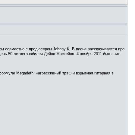
ом совместно с продюсером Johnny K. В песне рассказывается про
 день 50-летнего юбилея Дейва Мастейна. 4 ноября 2011 был снят
 формуле Megadeth: «агрессивный трэш и взрывная гитарная в