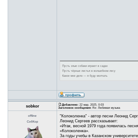
Пусть злые собаки играют в садах
Пусть чёрные листья в волшебном лесу
Какое мне дело — я буду молчать
Добавлено:
22 мар, 2025, 0:03
sobkor
Заголовок сообщения:
Re: Любимая музыка
"Колоколенка" - автор песни Леонид Серг
offline
Леонид Сергеев рассказывает:
СобКор
«Итак, весной 1979 года появилась песн
«Колоколенка».
За годы учебы в Казанском университете