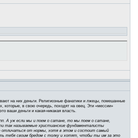
ывают на них деньги. Религиозные фанатики и лжецы, помешанные
, которые, в свою очередь, походят на овец. Эти «мессии»
то ваши деньги и какая-никакая власть.
пп. А уж если мы и поем о сатане, то мы поем о сатане,
д, эти так называемые христианские фундаменталисты
то отличаться от нормы, хотя в этом и состоит самый
ить тебя своим бредом с толку и хотят, чтобы ты им за это