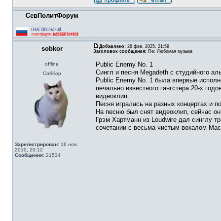
СевПолитФорум
Добавлено:
28 фев, 2025, 21:59
sobkor
Заголовок сообщения:
Re: Любимая музыка
Public Enemy No. 1
offline
Сингл и песня Megadeth с студийного аль
СобКор
Public Enemy No. 1 была впервые исполн
печально известного гангстера 20-х годо
видеоклип.
Песня игралась на разных концертах и поп
На песню был снят видеоклип, сейчас он
Грэм Хартманн из Loudwire дал синглу т
сочетании с весьма чистым вокалом Мас
Зарегистрирован:
16 ноя,
2010, 20:12
Сообщения:
21534