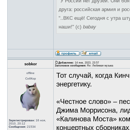
"У России нет друзей. Они боя
друга: российская армия и рос
"..ВКС ещё! Сегодня с утра шт
наши!" (с)
babay
Добавлено:
14 янв, 2023, 23:57
sobkor
Заголовок сообщения:
Re: Любимая музыка
offline
Тот случай, когда Ки
СобКор
энергетику.
«Честное слово» – пе
Джима Моррисона, лид
«Калинова Моста» ком
Зарегистрирован:
16 ноя,
2010, 20:12
концертных сборниках
Сообщения:
21534