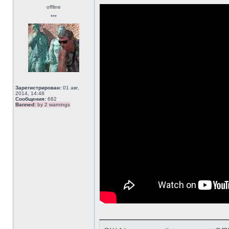
offline
***
Зарегистрирован:
01 авг,
2014, 14:48
Сообщения:
682
Banned:
by 2 warnings