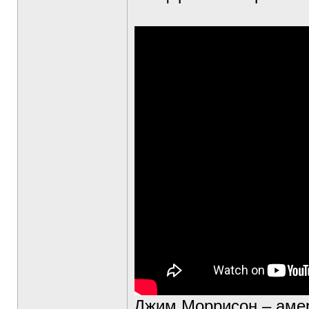
Джим Моррисон – амер