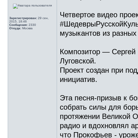
Четвертое видео пр
Зарегистрирован:
29 сен,
2015, 18:46
#ШедеврыРусскойКуль
Сообщения:
2330
Откуда:
Москва
музыкантов из разных 
Композитор — Сергей
Луговской.
Проект создан при по
инициатив.
Эта песня-призыв к б
собрать силы для бор
протяжении Великой О
радио и вдохновлял а
что Прокофьев - урож