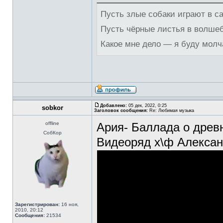
Пусть злые собаки играют в с
Пусть чёрные листья в волше
Какое мне дело — я буду молч
Добавлено:
05 дек, 2022, 0:25
sobkor
Заголовок сообщения:
Re: Любимая музыка
offline
Ария- Баллада о древ
СобКор
Видеоряд х\ф Алексан
Зарегистрирован:
16 ноя,
2010, 20:12
Сообщения:
21534