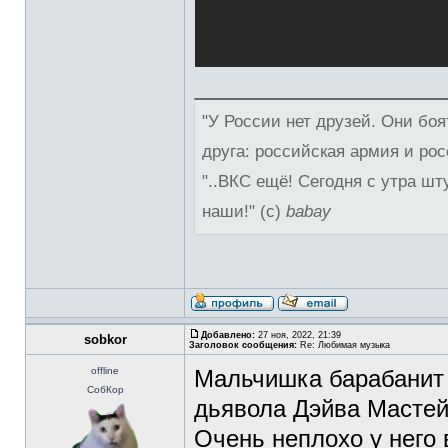
"У России нет друзей. Они боя
друга: российская армия и рос
"..ВКС ещё! Сегодня с утра шт
наши!" (с)
babay
Добавлено:
27 ноя, 2022, 21:39
sobkor
Заголовок сообщения:
Re: Любимая музыка
offline
Мальчишка барабанит к
СобКор
дьявола Дэйва Мастей
Очень неплохо у него в