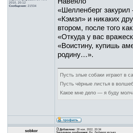
Навеяло
2010, 20:12
Сообщения:
21534
«Шелленберг закурил –
«Кэмэл» и никаких дру
втором, после того ка
«Откуда у вас вражес
«Воистину, купишь аме
родину…».
Пусть злые собаки играют в с
Пусть чёрные листья в волше
Какое мне дело — я буду молч
Добавлено:
28 ноя, 2022, 20:34
sobkor
Заголовок сообщения:
Re: Любимая музыка