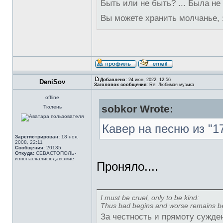
Быть или не быть? ... Была не
Вы можете хранить молчанье, 
Добавлено:
24 июн, 2022, 12:56
DeniSov
Заголовок сообщения:
Re: Любимая музыка
offline
sobkor Wrote:
Тюлень
Кавер на песню из "1
Зарегистрирован:
18 ноя,
2008, 22:11
Сообщения:
20135
Откуда:
СЕВАСТОПОЛЬ-
изпонаехалисюдавсякие
Проняло....
I must be cruel, only to be kind:
Thus bad begins and worse remains b
За честность и прямоту сужде