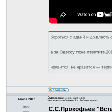
бороться с адм-й и др.власть
а за Одессу тоже ответите.20
нравится, не нравится — терп
Добавлено:
11 янв, 2023, 14:28
Алиса 2015
Заголовок сообщения:
Re: Любимая музыка
offline
С.С.Прокофьев "Вста
******