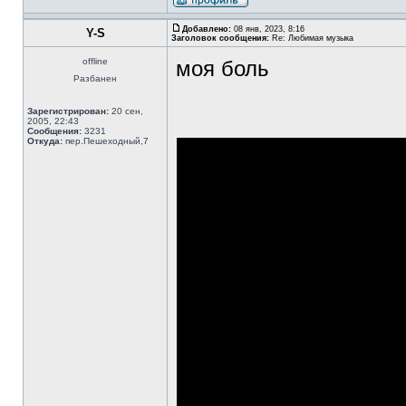
Добавлено:
08 янв, 2023, 8:16
Y-S
Заголовок сообщения:
Re: Любимая музыка
offline
моя боль
Разбанен
Зарегистрирован:
20 сен,
2005, 22:43
Сообщения:
3231
Откуда:
пер.Пешеходный,7