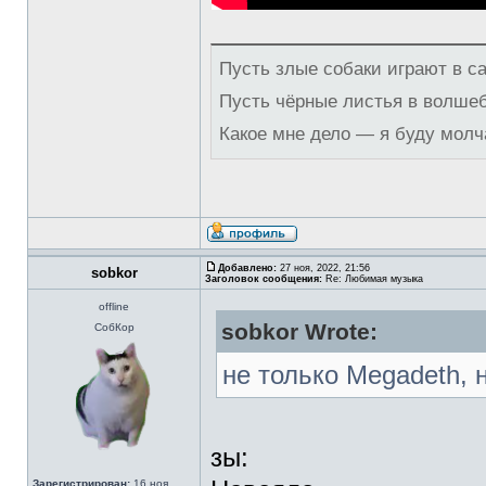
Пусть злые собаки играют в с
Пусть чёрные листья в волше
Какое мне дело — я буду молч
Добавлено:
27 ноя, 2022, 21:56
sobkor
Заголовок сообщения:
Re: Любимая музыка
offline
sobkor Wrote:
СобКор
не только Megadeth, но
зы:
Зарегистрирован:
16 ноя,