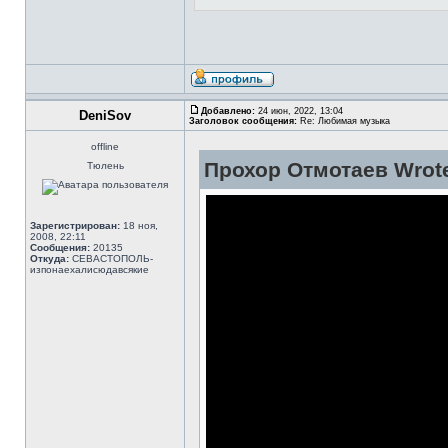
Добавлено:
24 июн, 2022, 13:04
DeniSov
Заголовок сообщения:
Re: Любимая музыка
offline
Прохор Отмотаев Wrot
Тюлень
Зарегистрирован:
18 ноя,
2008, 22:11
Сообщения:
20135
Откуда:
СЕВАСТОПОЛЬ-
изпонаехалисюдавсякие