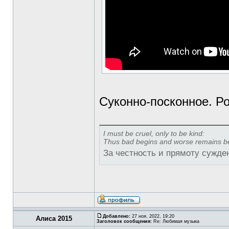
Суконно-посконное. Р
I must be cruel, only to be kind:
Thus bad begins and worse remains b
За честность и прямоту сужде
Добавлено:
27 ноя, 2022, 19:20
Алиса 2015
Заголовок сообщения:
Re: Любимая музыка