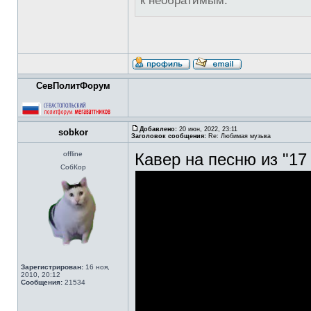
к необратимым.
СевПолитФорум
Добавлено:
20 июн, 2022, 23:11
sobkor
Заголовок сообщения:
Re: Любимая музыка
offline
Кавер на песню из "17
СобКор
Зарегистрирован:
16 ноя,
2010, 20:12
Сообщения:
21534