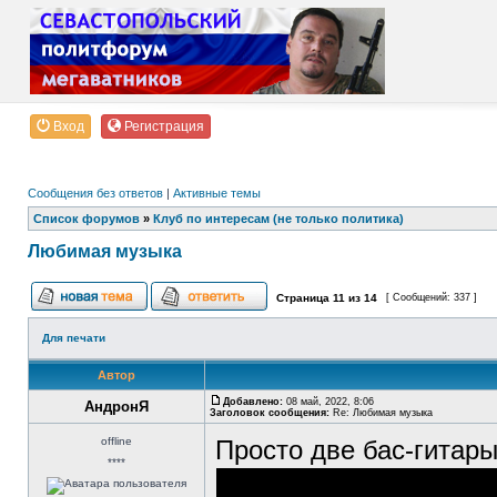
Вход
Регистрация
Сообщения без ответов
|
Активные темы
Список форумов
»
Клуб по интересам (не только политика)
Любимая музыка
Страница
11
из
14
[ Сообщений: 337 ]
Для печати
Автор
Добавлено:
08 май, 2022, 8:06
АндронЯ
Заголовок сообщения:
Re: Любимая музыка
offline
Просто две бас-гитар
****