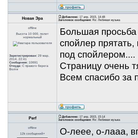
Добавлено:
17 апр, 2015, 14:48
Новая Эра
Заголовок сообщения:
Re: Любимая музыка
offline
Большая просьба 
Высота 10 000, полет
нормальный
спойлер прятать, 
под спойлером....
Зарегистрирован:
29 мар,
2014, 22:41
Сообщения:
10691
Страницу очень тя
Откуда:
С правого берега
Волги
Всем спасибо за
Добавлено:
17 апр, 2015, 15:14
Perf
Заголовок сообщения:
Re: Любимая музыка
offline
О-леее, о-лааа, 
12k сообщений+