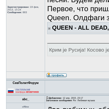
Первое, что пришл
Зарегистрирован:
19 фев,
2013, 15:24
Сообщения:
883
Queen. Олдфаги 
QUEEN - ALL DEAD,
Крим je Русиja! Косово ј
СевПолитФорум
Добавлено:
12 апр, 2015, 23:17
abc_
Заголовок сообщения:
Re: Любимая музыка
offline