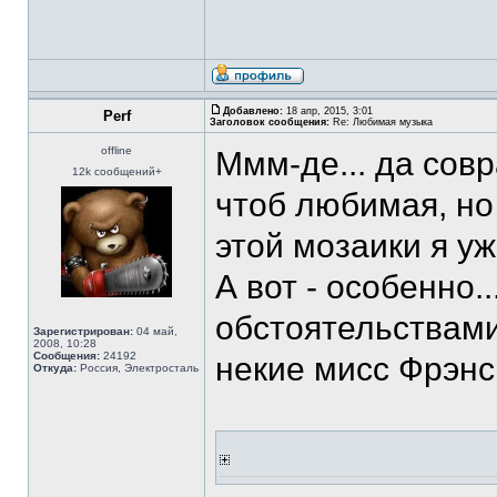
Добавлено:
18 апр, 2015, 3:01
Perf
Заголовок сообщения:
Re: Любимая музыка
offline
Ммм-де... да совр
12k сообщений+
чтоб любимая, но
этой мозаики я у
А вот - особенно.
обстоятельствами.
Зарегистрирован:
04 май,
2008, 10:28
Сообщения:
24192
некие мисс Фрэнс
Откуда:
Россия, Электросталь