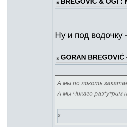
BREGOVIC & OGI :
Ну и под водочку 
GORAN BREGOVIĆ 
А мы по локоть закатае
А мы Чикаго раз*у*рим н