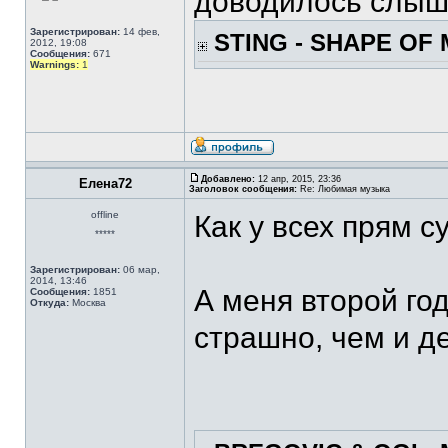
доводилось слыш
Зарегистрирован:
14 фев,
STING - SHAPE OF
2012, 19:08
Сообщения:
671
Warnings:
1
Добавлено:
12 апр, 2015, 23:36
Елена72
Заголовок сообщения:
Re: Любимая музыка
offline
Как у всех прям су
*****
Зарегистрирован:
06 мар,
2014, 13:46
А меня второй го
Сообщения:
1851
Откуда:
Москва
страшно, чем и д