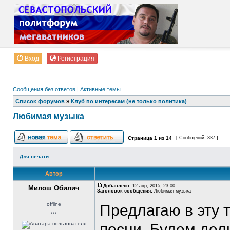
Вход
Регистрация
Сообщения без ответов
|
Активные темы
Список форумов
»
Клуб по интересам (не только политика)
Любимая музыка
Страница
1
из
14
[ Сообщений: 337 ]
Для печати
Автор
Добавлено:
12 апр, 2015, 23:00
Милош Обилич
Заголовок сообщения:
Любимая музыка
offline
Предлагаю в эту 
***
песни. Будем дел