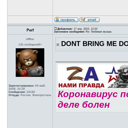
Добавлено:
17 апр, 2015, 12:02
Perf
Заголовок сообщения:
Re: Любимая музыка
offline
DONT BRING ME DO
12k сообщений+
Зарегистрирован:
04 май,
2008, 10:28
Коронавирус по
Сообщения:
24192
Откуда:
Россия, Электросталь
деле болен