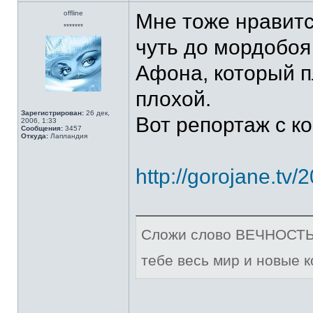
offline
Мне тоже нравитс
*******
чуть до мордобоя
Афона, который п
плохой.
Зарегистрирован:
26 дек,
Вот репортаж с к
2006, 1:33
Сообщения:
3457
Откуда:
Лапландия
http://gorojane.tv/
Сложи слово ВЕЧНОСТЬ и
тебе весь мир и новые к