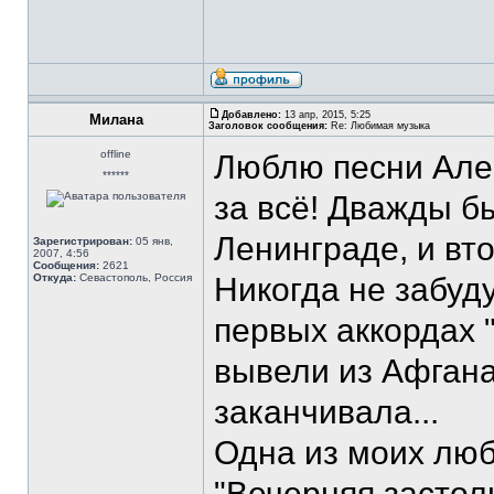
Добавлено:
13 апр, 2015, 5:25
Милана
Заголовок сообщения:
Re: Любимая музыка
offline
Люблю песни Але
******
за всё! Дважды бы
Ленинграде, и вто
Зарегистрирован:
05 янв,
2007, 4:56
Сообщения:
2621
Откуда:
Севастополь, Россия
Никогда не забуду
первых аккордах 
вывели из Афгана 
заканчивала...
Одна из моих люб
"Вечерняя застоль