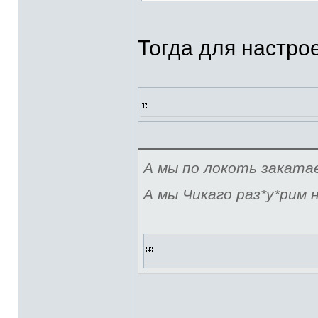
Тогда для настрое
А мы по локоть закатае
А мы Чикаго раз*у*рим н