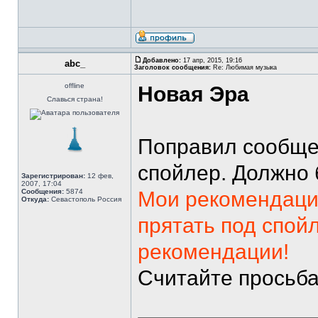
Добавлено:
17 апр, 2015, 19:16
abc_
Заголовок сообщения:
Re: Любимая музыка
offline
Новая Эра
Славься страна!
Поправил сообщен
спойлер. Должно 
Зарегистрирован:
12 фев,
2007, 17:04
Сообщения:
5874
Мои рекомендаци
Откуда:
Севастополь Россия
прятать под спо
рекомендации!
Считайте просьб