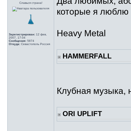
Два любимых, аб
Славься страна!
которые я люблю
Heavy Metal
Зарегистрирован:
12 фев,
2007, 17:04
Сообщения:
5874
Откуда:
Севастополь Россия
HAMMERFALL
Клубная музыка, 
ORI UPLIFT