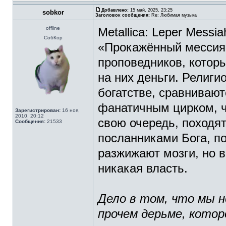
Добавлено:
15 май, 2025, 23:25
sobkor
Заголовок сообщения:
Re: Любимая музыка
offline
Metallica: Leper Messia
СобКор
«Прокажённый мессия»
проповедников, котор
на них деньги. Религ
богатстве, сравнивают
фанатичным цирком, ч
Зарегистрирован:
16 ноя,
2010, 20:12
свою очередь, походя
Сообщения:
21533
посланниками Бога, п
разжижают мозги, но в
никакая власть.
Дело в том, что мы н
прочем дерьме, котор