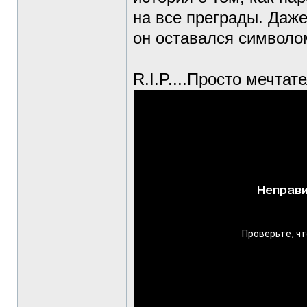
на все преграды. Даже
он оставался символо
R.I.P....Просто мечтат