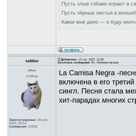
Пусть злые собаки играют в с
Пусть чёрные листья в волше
Какое мне дело — я буду молч
Добавлено:
13 сен, 2025, 12:08
sobkor
Заголовок сообщения:
Re: Любимая музыка
offline
La Camisa Negra -пес
СобКор
включена в его третий
сингл. Песня стала ме
хит-парадах многих с
Зарегистрирован:
16 ноя,
2010, 20:12
Сообщения:
21533