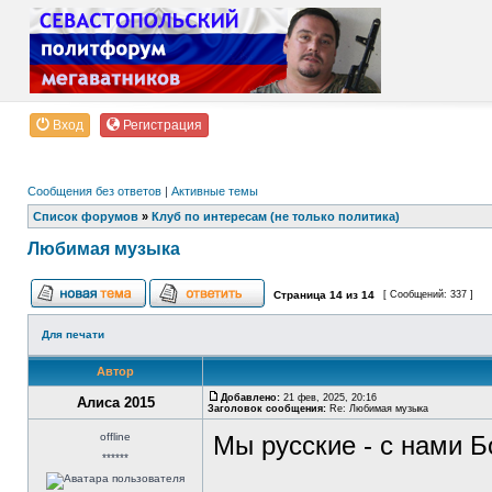
Вход
Регистрация
Сообщения без ответов
|
Активные темы
Список форумов
»
Клуб по интересам (не только политика)
Любимая музыка
Страница
14
из
14
[ Сообщений: 337 ]
Для печати
Автор
Добавлено:
21 фев, 2025, 20:16
Алиса 2015
Заголовок сообщения:
Re: Любимая музыка
offline
Мы русские - с нами Б
******