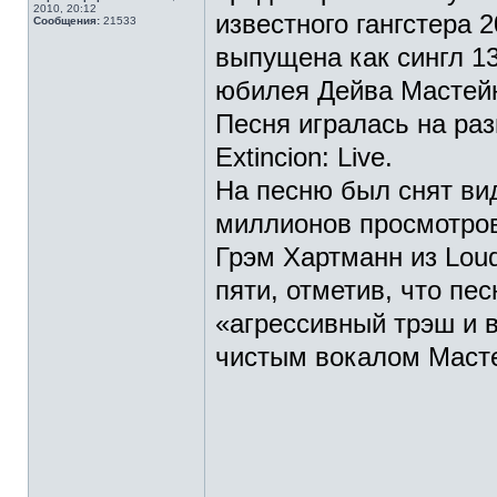
2010, 20:12
известного гангстера 
Сообщения:
21533
выпущена как сингл 13
юбилея Дейва Мастейн
Песня игралась на раз
Extincion: Live.
На песню был снят вид
миллионов просмотро
Грэм Хартманн из Loud
пяти, отметив, что пе
«агрессивный трэш и в
чистым вокалом Маст