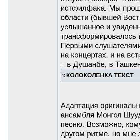
истфилфака. Мы прошл
области (бывшей Вост
услышанное и увиденн
трансформировалось в
Первыми слушателями 
на концертах, и на вс
– в Душанбе, в Ташке
КОЛОКОЛЕНКА ТЕКСТ
Адаптация оригинальн
ансамбля Монгол Шууд
песню. Возможно, кому
другом ритме, но мне 