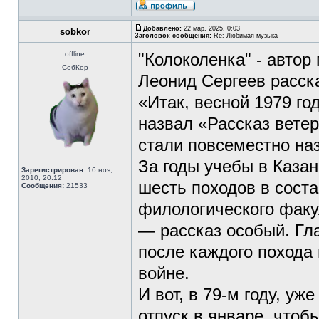
Добавлено:
22 мар, 2025, 0:03
sobkor
Заголовок сообщения:
Re: Любимая музыка
offline
"Колоколенка" - автор
СобКор
Леонид Сергеев расск
«Итак, весной 1979 го
назвал «Рассказ вете
стали повсеместно на
За годы учебы в Каза
Зарегистрирован:
16 ноя,
2010, 20:12
шесть походов в соста
Сообщения:
21533
филологического факу
— рассказ особый. Гла
после каждого похода
войне.
И вот, в 79-м году, уж
отпуск в январе, чтоб