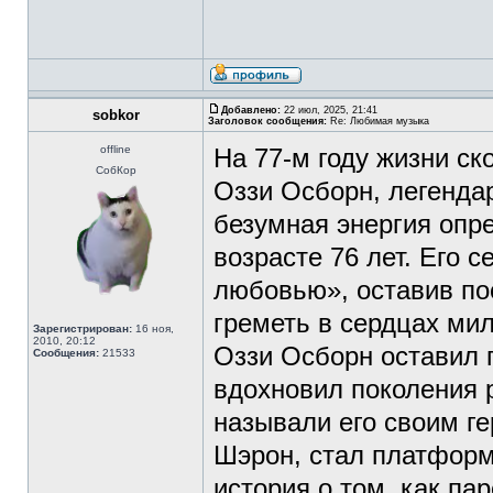
Добавлено:
22 июл, 2025, 21:41
sobkor
Заголовок сообщения:
Re: Любимая музыка
offline
На 77-м году жизни с
СобКор
Оззи Осборн, легендар
безумная энергия опре
возрасте 76 лет. Его 
любовью», оставив по
греметь в сердцах ми
Зарегистрирован:
16 ноя,
2010, 20:12
Оззи Осборн оставил 
Сообщения:
21533
вдохновил поколения ро
называли его своим ге
Шэрон, стал платформ
история о том, как па