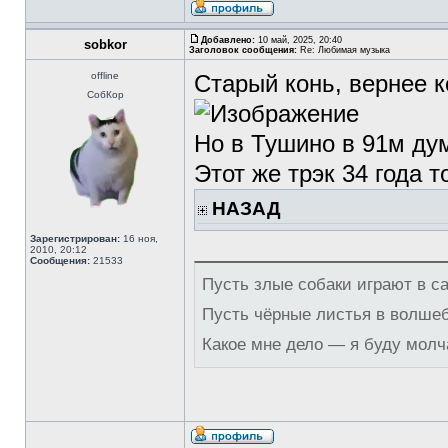
Добавлено:
10 май, 2025, 20:40
sobkor
Заголовок сообщения:
Re: Любимая музыка
offline
Старый конь, вернее к
СобКор
Но в Тушино в 91м ду
Этот же трэк 34 года т
НАЗАД
Зарегистрирован:
16 ноя,
2010, 20:12
Сообщения:
21533
Пусть злые собаки играют в с
Пусть чёрные листья в волше
Какое мне дело — я буду молч