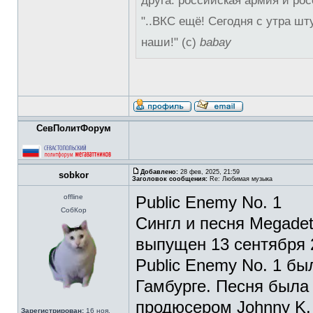
друга: российская армия и рос
"..ВКС ещё! Сегодня с утра шт
наши!" (с)
babay
СевПолитФорум
Добавлено:
28 фев, 2025, 21:59
sobkor
Заголовок сообщения:
Re: Любимая музыка
offline
Public Enemy No. 1
СобКор
Сингл и песня Megadet
выпущен 13 сентября 2
Public Enemy No. 1 бы
Гамбурге. Песня была
продюсером Johnny K.
Зарегистрирован:
16 ноя,