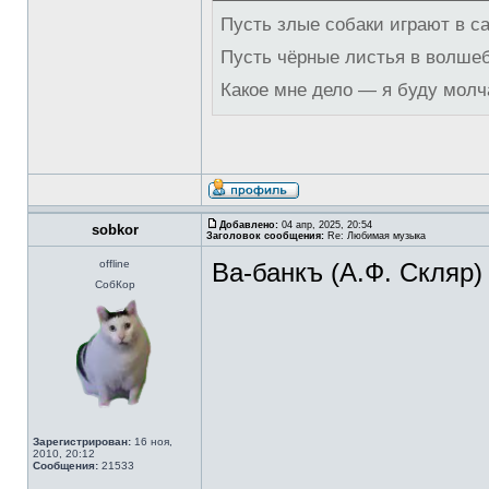
Пусть злые собаки играют в с
Пусть чёрные листья в волше
Какое мне дело — я буду молч
Добавлено:
04 апр, 2025, 20:54
sobkor
Заголовок сообщения:
Re: Любимая музыка
offline
Ва-банкъ (А.Ф. Скляр)
СобКор
Зарегистрирован:
16 ноя,
2010, 20:12
Сообщения:
21533