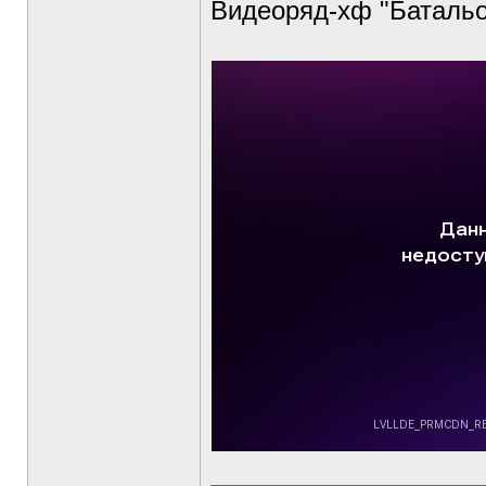
Видеоряд-хф "Батальо