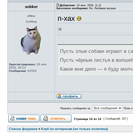
Добавлено:
14 июн, 2026, 11:11
sobkor
Заголовок сообщения:
Re: Любимая музыка
offline
п-хах
СобКор
Пусть злые собаки играют в с
Пусть чёрные листья в волше
Зарегистрирован:
16 ноя,
2010, 20:12
Какое мне дело — я буду молч
Сообщения:
21533
Показать сообщения за:
Поле с
Страница
14
из
14
[ Сообщений: 337 ]
Список форумов
»
Клуб по интересам (не только политика)