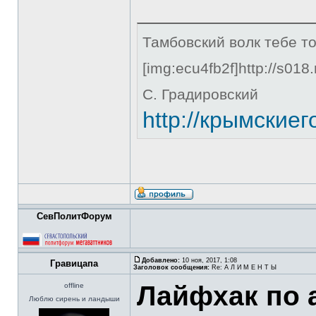
Тамбовский волк тебе то
[img:ecu4fb2f]http://s018
С. Градировский
http://крымские
СевПолитФорум
Добавлено:
10 ноя, 2017, 1:08
Гравицапа
Заголовок сообщения:
Re: А Л И М Е Н Т Ы
Лайфхак по
offline
Люблю сирень и ландыши