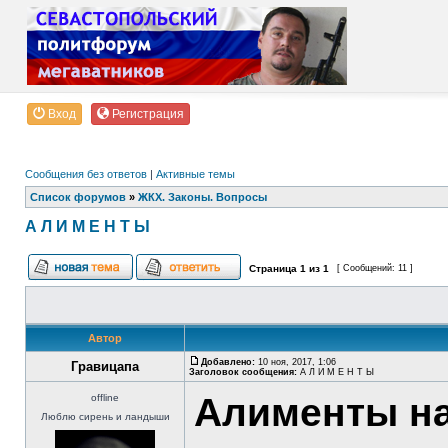
Вход
Регистрация
Сообщения без ответов
|
Активные темы
Список форумов
»
ЖКХ. Законы. Вопросы
А Л И М Е Н Т Ы
Страница
1
из
1
[ Сообщений: 11 ]
Автор
Добавлено:
10 ноя, 2017, 1:06
Гравицапа
Заголовок сообщения:
А Л И М Е Н Т Ы
Алименты на
offline
Люблю сирень и ландыши