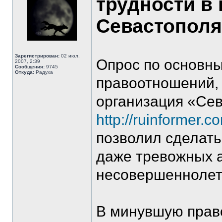
трудности в
Севастополя
Зарегистрирован:
02 июл,
Опрос по основн
2007, 2:39
Сообщения:
9745
Откуда:
Радуха
правоотношений,
организация «Сев
http://ruinformer.
позволил сделать
даже тревожных 
несовершеннолетн
В минувшую прав