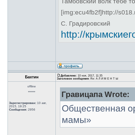
Тамбовский волк тебе то
[img:ecu4fb2f]http://s018
С. Градировский
http://крымские
Добавлено:
10 ноя, 2017, 11:35
Бахтин
Заголовок сообщения:
Re: А Л И М Е Н Т Ы
offline
Гравицапа Wrote:
******
Зарегистрирован:
10 авг,
Общественная о
2015, 19:25
Сообщения:
2956
мамы»