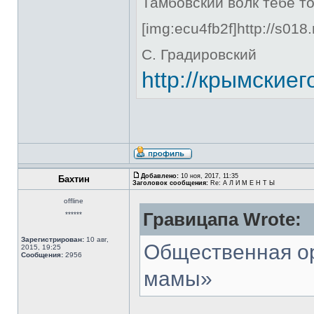
Тамбовский волк тебе то
[img:ecu4fb2f]http://s018
С. Градировский
http://крымские
Добавлено:
10 ноя, 2017, 11:35
Бахтин
Заголовок сообщения:
Re: А Л И М Е Н Т Ы
offline
Гравицапа Wrote:
******
Зарегистрирован:
10 авг,
Общественная о
2015, 19:25
Сообщения:
2956
мамы»