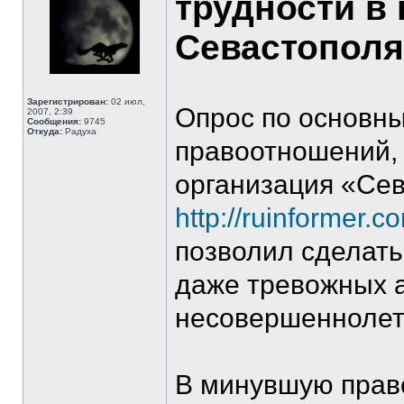
трудности в
Севастополя
Зарегистрирован:
02 июл,
Опрос по основн
2007, 2:39
Сообщения:
9745
Откуда:
Радуха
правоотношений,
организация «Сев
http://ruinformer.
позволил сделать
даже тревожных 
несовершеннолетн
В минувшую прав