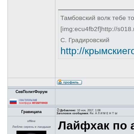
Тамбовский волк тебе то
[img:ecu4fb2f]http://s018
С. Градировский
http://крымские
СевПолитФорум
Добавлено:
10 ноя, 2017, 1:08
Гравицапа
Заголовок сообщения:
Re: А Л И М Е Н Т Ы
Лайфхак по
offline
Люблю сирень и ландыши