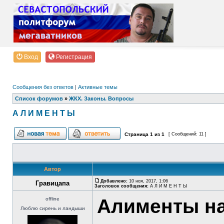
Вход
Регистрация
Сообщения без ответов
|
Активные темы
Список форумов
»
ЖКХ. Законы. Вопросы
А Л И М Е Н Т Ы
Страница
1
из
1
[ Сообщений: 11 ]
Автор
Добавлено:
10 ноя, 2017, 1:06
Гравицапа
Заголовок сообщения:
А Л И М Е Н Т Ы
Алименты на
offline
Люблю сирень и ландыши