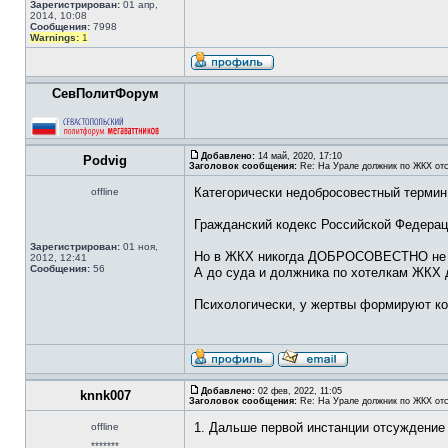
Зарегистрирован:
01 апр,
2014, 10:08
Сообщения:
7998
Warnings:
1
СевПолитФорум
Добавлено:
14 май, 2020, 17:10
Podvig
Заголовок сообщения:
Re: На Урале должник по ЖКХ отс
Категорически недобросовестный термин
offline
Гражданский кодекс Российской Федераци
Зарегистрирован:
01 ноя,
Но в ЖКХ никогда ДОБРОСОВЕСТНО не д
2012, 12:41
Сообщения:
56
А до суда и должника по хотелкам ЖКХ 
Психологически, у жертвы формируют ко
Добавлено:
02 фев, 2022, 11:05
knnk007
Заголовок сообщения:
Re: На Урале должник по ЖКХ отс
1. Дальше первой инстанции отсуждение
offline
*******