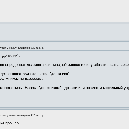
удил у коммунальщиков 720 тыс. р.
 "должник".
и определяет должника как лицо, обязанное в силу обязательства сове
оказывают обязательства "должника".
должником не назовешь.
мплекс вины. Назвал "должником" - докажи или возмести моральный уще
удил у коммунальщиков 720 тыс. р.
 не прошло.