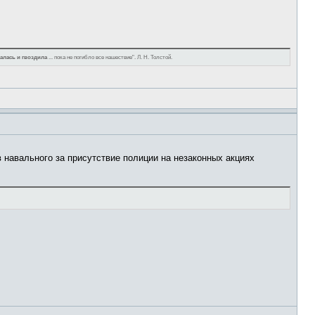
алась и гвоздила
... пока не погибло все нашествие". Л. Н. Толстой.
 навального за присутствие полиции на незаконных акциях