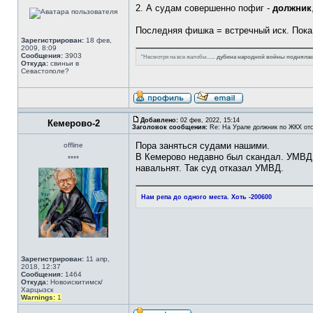
2. А судам совершенно пофиг -
должник
Последняя фишка = встречный иск. Пока 
Зарегистрирован:
18 фев,
2009, 8:09
Сообщения:
3903
"Несмотря на все жалобы......
дубина народной войны поднялась
Откуда:
свиньи в
Севастополе?
Добавлено:
02 фев, 2022, 15:14
Кемерово-2
Заголовок сообщения:
Re: На Урале должник по ЖКХ отс
Пора заняться судами нашими.
offline
В Кемерово недавно был скандал. УМВД о
****
навальнят. Так суд отказал УМВД.
Нам репа до одного места. Хоть -200600
Зарегистрирован:
11 апр,
2018, 12:37
Сообщения:
1464
Откуда:
Новоискитимск/
Харцызск
Warnings:
1