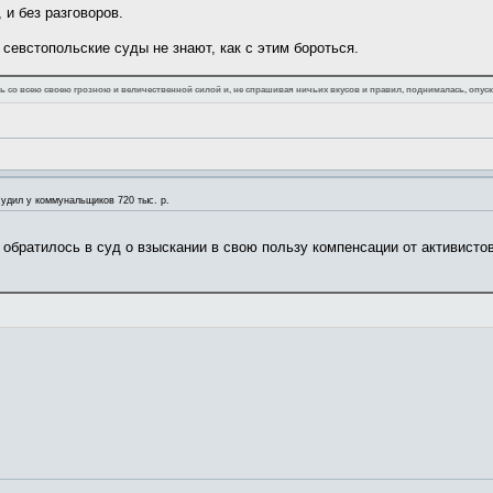
, и без разговоров.
севстопольские суды не знают, как с этим бороться.
 со всею своею грозною и величественной силой и, не спрашивая ничьих вкусов и правил, поднималась, опуск
удил у коммунальщиков 720 тыс. р.
братилось в суд о взыскании в свою пользу компенсации от активистов