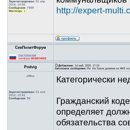
Зарегистрирован:
01 апр,
2014, 10:08
http://expert-mult
Сообщения:
7998
Warnings:
1
СевПолитФорум
Добавлено:
14 май, 2020, 17:10
Podvig
Заголовок сообщения:
Re: На Урале должник по ЖКХ отс
offline
Категорически не
Зарегистрирован:
01 ноя,
2012, 12:41
Гражданский коде
Сообщения:
56
определяет должн
обязательства со