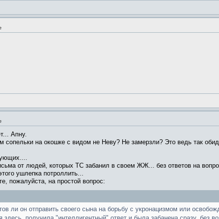
е
е
т... Апну.
там сопельки на окошке с видом не Неву? Не замерзли? Это ведь так оби
ующих....
исьма от людей, которых ТС забанил в своем ЖЖ... без ответов на вопро
 этого ушлепка потроллить...
те, пожалуйста, на простой вопрос:
готов ли он отправить своего сына на борьбу с укронацизмом или освоб
я здесь, получила "интеллигентный" ответ и была забанена сразу, без в