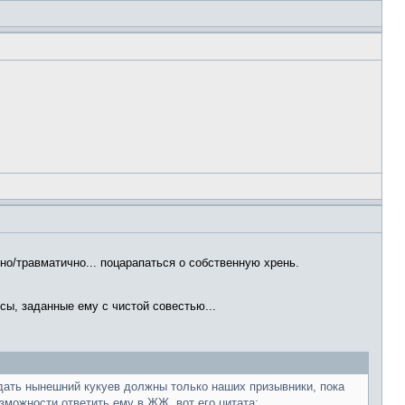
дно/травматично... поцарапаться о собственную хрень.
сы, заданные ему с чистой совестью...
ождать нынешний кукуев должны только наших призывники, пока
озможности ответить ему в ЖЖ, вот его цитата: