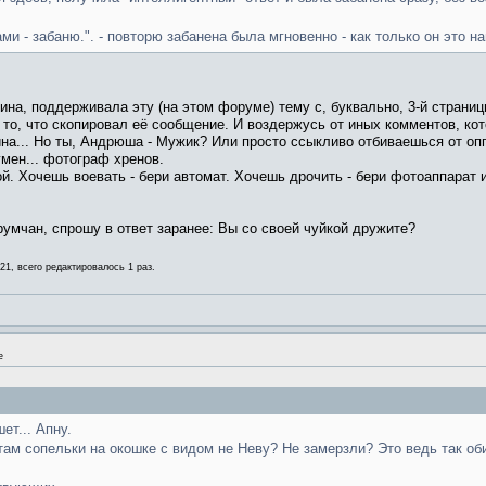
ми - забаню.". - повторю забанена была мгновенно - как только он это на
а, поддерживала эту (на этом форуме) тему с, буквально, 3-й страниц
 то, что скопировал её сообщение. И воздержусь от иных комментов, ко
ойна... Но ты, Андрюша - Мужик? Или просто ссыкливо отбиваешься от оп
мен... фотограф хренов.
ой. Хочешь воевать - бери автомат. Хочешь дрочить - бери фотоаппарат и
мчан, спрошу в ответ заранее: Вы со своей чуйкой дружите?
21, всего редактировалось 1 раз.
е
шет... Апну.
к там сопельки на окошке с видом не Неву? Не замерзли? Это ведь так об