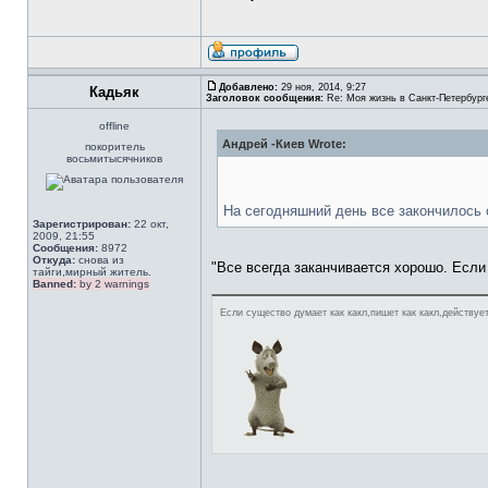
Добавлено:
29 ноя, 2014, 9:27
Кадьяк
Заголовок сообщения:
Re: Моя жизнь в Санкт-Петербург
offline
Андрей -Киев Wrote:
покоритель
восьмитысячников
На сегодняшний день все закончилось
Зарегистрирован:
22 окт,
2009, 21:55
Сообщения:
8972
Откуда:
снова из
"Все всегда заканчивается хорошо. Если
тайги,мирный житель.
Banned:
by 2 warnings
Если существо думает как какл,пишет как какл,действует