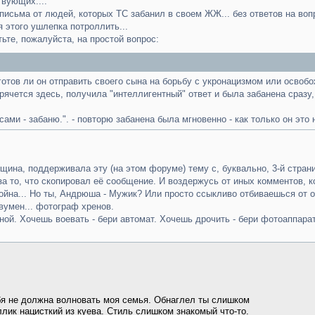
твующих....
 письма от людей, которых ТС забанил в своем ЖЖ... без ответов на воп
ся этого ушлепка потроллить...
тьте, пожалуйста, на простой вопрос:
- готов ли он отправить своего сына на борьбу с укронацизмом или осв
прячется здесь, получила "интеллигентный" ответ и была забанена сразу,
сами - забаню.". - повторю забанена была мгновенно - как только он это н
ина, поддерживала эту (на этом форуме) тему с, буквально, 3-й стран
за то, что скопировал её сообщение. И воздержусь от иных комментов, 
 война... Но ты, Андрюша - Мужик? Или просто ссыкливо отбиваешься от 
умен... фотограф хренов.
иной. Хочешь воевать - бери автомат. Хочешь дрочить - бери фотоаппарат
ебя не должна волновать моя семья. Обнаглел ты слишком
лик нацисткий из куева. Стиль слишком знакомый что-то.