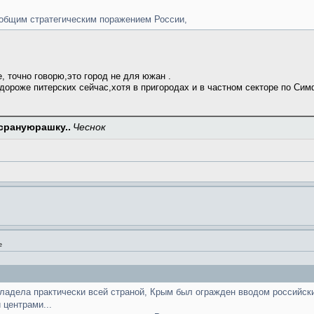
 общим стратегическим поражением России,
, точно говорю,это город не для южан .
 дороже питерских сейчас,хотя в пригородах и в частном секторе по Си
срануюрашку..
Чеснок
е
владела практически всей страной, Крым был огражден вводом российски
 центрами...