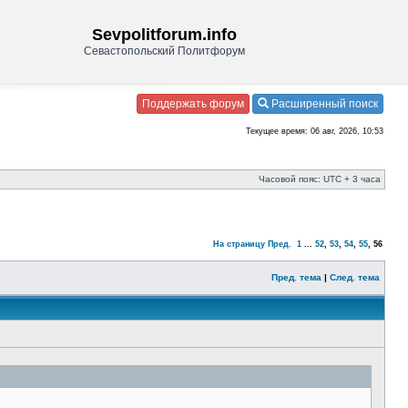
Sevpolitforum.info
Севастопольский Политфорум
Поддержать форум
Расширенный поиск
Текущее время: 06 авг, 2026, 10:53
Часовой пояс: UTC + 3 часа
На страницу
Пред.
1
...
52
,
53
,
54
,
55
,
56
Пред. тема
|
След. тема