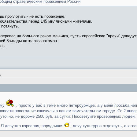
 общим стратегическим поражением России
ь проглотить - не есть поражение,
 обязательства перед 145 миллионами жителями,
 потянуть.
перевес на больного раком маньяка, пусть европейские "врачи" доведут
шей бригады патологоанатомов.
ов.
е
ему
, просто у вас в теме много петербуржцев, а у меня просьба не
овести новогодние каникулы в вашем замечательном городе. Со 2 января
суточно, не дороже 2500 руб. за сутки. Посоветуйте проверенных людей,
т. Я девушка взрослая, порядочная
, лечу культурно отдохнуть, а к г