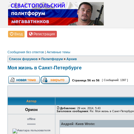
Вход
Регистрация
Сообщения без ответов
|
Активные темы
Список форумов
»
Политфорум
»
Архив
Моя жизнь в Санкт-Петербурге
Страница
56
из
56
[ Сообщений: 1397 ]
Автор
Добавлено:
29 ноя, 2014, 5:43
Орион
Заголовок сообщения:
Re: Моя жизнь в Санкт-Петербург
offline
Андрей -Киев Wrote:
*******