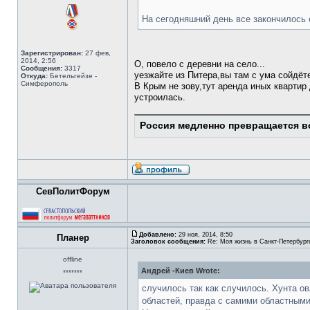
На сегодняшний день все закончилось
Зарегистрирован:
27 фев,
2014, 2:56
О, повело с деревни на село...
Сообщения:
3317
уезжайте из Питера,вы там с ума сойдёте
Откуда:
Бетельгейзе -
Симферополь
В Крым не зову,тут аренда иных квартир
устроилась.
Россия медленно превращается в
СевПолитФорум
Добавлено:
29 ноя, 2014, 8:50
Планер
Заголовок сообщения:
Re: Моя жизнь в Санкт-Петербург
offline
Андрей -Киев Wrote:
*******
случилось так как случилось. Хунта о
областей, правда с самими областными