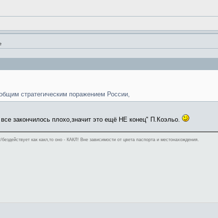
е
 общим стратегическим поражением России,
 все закончилось плохо,значит это ещё НЕ конец" П.Коэльо.
/бездействует как какл,то оно - КАКЛ! Вне зависимости от цвета паспорта и местонахождения.