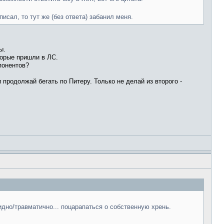
писал, то тут же (без ответа) забанил меня.
ы.
торые пришли в ЛС.
понентов?
 продолжай бегать по Питеру. Только не делай из второго -
идно/травматично... поцарапаться о собственную хрень.