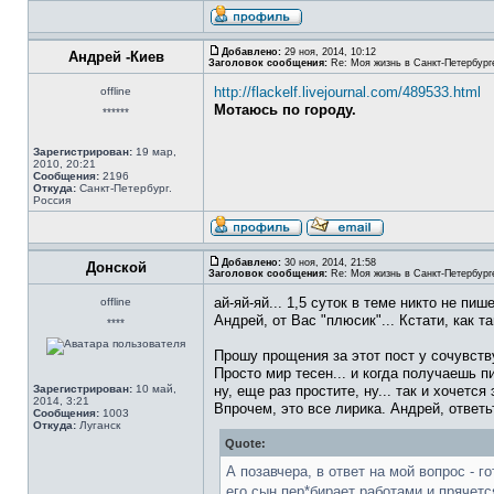
Добавлено:
29 ноя, 2014, 10:12
Андрей -Киев
Заголовок сообщения:
Re: Моя жизнь в Санкт-Петербург
http://flackelf.livejournal.com/489533.html
offline
Мотаюсь по городу.
******
Зарегистрирован:
19 мар,
2010, 20:21
Сообщения:
2196
Откуда:
Санкт-Петербург.
Россия
Добавлено:
30 ноя, 2014, 21:58
Донской
Заголовок сообщения:
Re: Моя жизнь в Санкт-Петербург
ай-яй-яй... 1,5 суток в теме никто не пише
offline
Андрей, от Вас "плюсик"... Кстати, как 
****
Прошу прощения за этот пост у сочувств
Просто мир тесен... и когда получаешь п
Зарегистрирован:
10 май,
ну, еще раз простите, ну... так и хочется
2014, 3:21
Впрочем, это все лирика. Андрей, ответь
Сообщения:
1003
Откуда:
Луганск
Quote:
А позавчера, в ответ на мой вопрос - 
его сын пер*бирает работами и прячетс