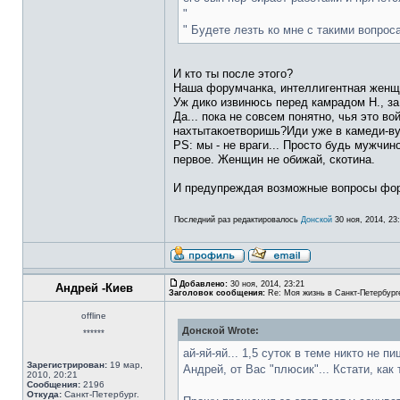
"
" Будете лезть ко мне с такими вопроса
И кто ты после этого?
Наша форумчанка, интеллигентная женщин
Уж дико извинюсь перед камрадом Н., за
Да... пока не совсем понятно, чья это в
нахтытакоетворишь?Иди уже в камеди-ву
PS: мы - не враги... Просто будь мужчин
первое. Женщин не обижай, скотина.
И предупреждая возможные вопросы фору
Последний раз редактировалось
Донской
30 ноя, 2014, 23:
Добавлено:
30 ноя, 2014, 23:21
Андрей -Киев
Заголовок сообщения:
Re: Моя жизнь в Санкт-Петербург
offline
Донской Wrote:
******
ай-яй-яй... 1,5 суток в теме никто не пи
Зарегистрирован:
19 мар,
Андрей, от Вас "плюсик"... Кстати, ка
2010, 20:21
Сообщения:
2196
Откуда:
Санкт-Петербург.