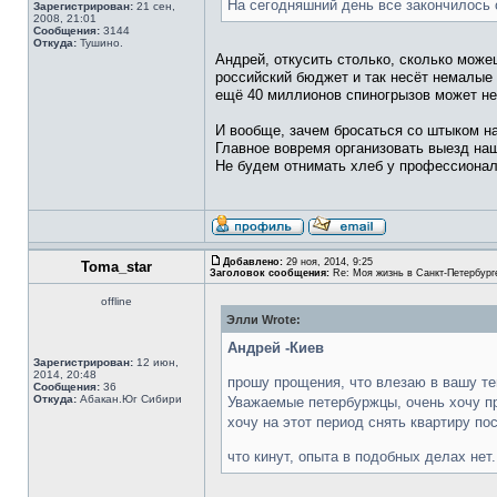
На сегодняшний день все закончилось
Зарегистрирован:
21 сен,
2008, 21:01
Сообщения:
3144
Откуда:
Тушино.
Андрей, откусить столько, сколько можеш
российский бюджет и так несёт немалые
ещё 40 миллионов спиногрызов может не
И вообще, зачем бросаться со штыком на
Главное вовремя организовать выезд на
Не будем отнимать хлеб у профессионал
Добавлено:
29 ноя, 2014, 9:25
Toma_star
Заголовок сообщения:
Re: Моя жизнь в Санкт-Петербург
offline
Элли Wrote:
Андрей -Киев
Зарегистрирован:
12 июн,
2014, 20:48
прошу прощения, что влезаю в вашу т
Сообщения:
36
Откуда:
Абакан.Юг Сибири
Уважаемые петербуржцы, очень хочу пр
хочу на этот период снять квартиру по
что кинут, опыта в подобных делах не