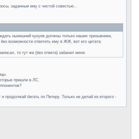
росы, заданные ему с чистой совестью...
обождать нынешний кукуев должны только наших призывники,
 без возможности ответить ему в ЖЖ, вот его цитата:
аписал, то тут же (без ответа) забанил меня.
ицы.
которые пришли в ЛС.
оппонентов?
 и продолжай бегать по Питеру. Только не делай из второго -