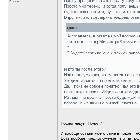
Прошу прощения за этот пост у сочувс
Россия
Просто мир тесен... и когда получаешь
ну, еще раз простите, ну... так и хочет
Впрочем, это все лирика. Андрей, отве
Quote:
А позавчера, в ответ на мой вопрос 
пока его сын пер*бирает работами и 
"
" Будете лезть ко мне с такими вопро
И кто ты после этого?
Наша форумчанка, интеллигентная женщ
Уж дико извинюсь перед камрадом Н., 
Да... пока не совсем понятно, чья это
нахтытакоетворишь?Иди уже в камеди-в
PS: мы - не враги... Просто будь мужч
первое. И женщин не обижай, скотина.
Пошел накуй. Понял?
И вообще оставь моего сына в покое. Т
Есть вообще предположение, что ты трол