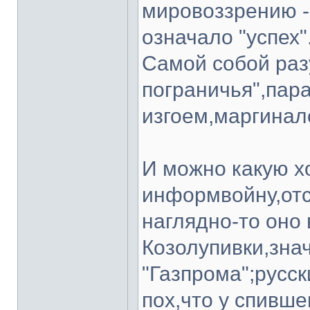
мировоззрению 
означало "успех"
Самой собой раз
пограничья",пар
изгоем,маргинал
И можно какую х
информвойну,отс
наглядно-то оно
Козолупивки,знач
"Газпрома";русск
пох,что у спивше