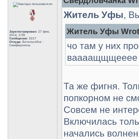
Свердловчанка Wr
Житель Уфы
, В
Житель Уфы Wrot
Зарегистрирован:
27 фев,
2014, 2:56
Сообщения:
3317
Откуда:
Бетельгейзе -
чо там у них пр
Симферополь
ваааащщщееее 
Та же фигня. Тол
попкорном не см
Совсем не интер
Включилась толь
начались волнени