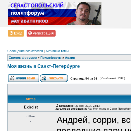
Вход
Регистрация
Сообщения без ответов
|
Активные темы
Список форумов
»
Политфорум
»
Архив
Моя жизнь в Санкт-Петербурге
Страница
54
из
56
[ Сообщений: 1397 ]
Автор
Добавлено:
23 ноя, 2014, 23:13
Exircist
Заголовок сообщения:
Re: Моя жизнь в Санкт-Петербург
offline
Андрей, сорри, вс
*
последние пару н