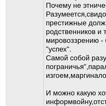
Почему не этниче
Разумеется,свид
престижные долж
родственников и т
мировоззрению -
"успех".
Самой собой разу
пограничья",пара
изгоем,маргинало
И можно какую хо
информвойну,отст