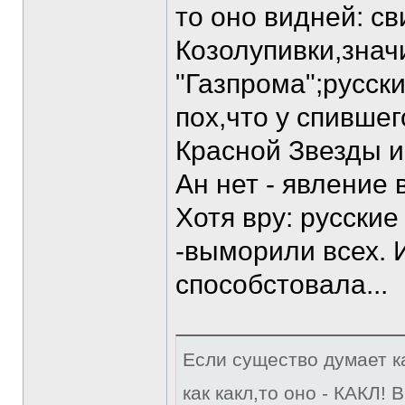
то оно видней: с
Козолупивки,знач
"Газпрома";русск
пох,что у спивше
Красной Звезды и
Ан нет - явлени
Хотя вру: русские
-выморили всех. 
способстовала...
Если существо думает ка
как какл,то оно - КАКЛ!