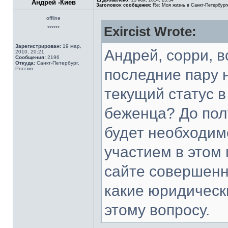
Добавлено:
23 ноя, 2014, 23:34
Андрей -Киев
Заголовок сообщения:
Re: Моя жизнь в Санкт-Петербург
offline
Exircist Wrote:
******
Зарегистрирован:
19 мар,
Андрей, сорри, в
2010, 20:21
Сообщения:
2196
Откуда:
Санкт-Петербург.
Россия
последние пару 
текущий статус 
беженца? До пол
будет необходим
участием в этом 
сайте совершенн
какие юридическ
этому вопросу.