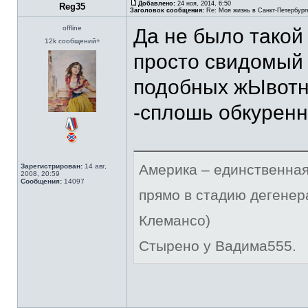
Добавлено:
24 ноя, 2014, 6:50
Reg35
Заголовок сообщения:
Re: Моя жизнь в Санкт-Петербург
offline
Да не было такой
12k сообщений+
просто свидомый 
подобных жЫвотн
-сплошь обкурен
Америка – единственная
Зарегистрирован:
14 авг,
2008, 20:59
Сообщения:
14097
прямо в стадию дегенер
Клемансо)
Стырено у Вадима555.