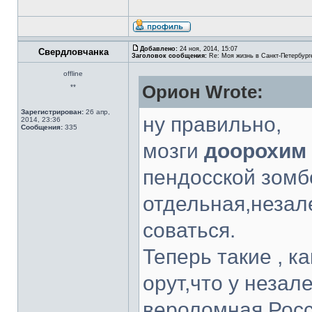
Добавлено:
24 ноя, 2014, 15:07
Свердловчанка
Заголовок сообщения:
Re: Моя жизнь в Санкт-Петербург
offline
Орион Wrote:
**
Зарегистрирован:
26 апр,
ну правильно,
2014, 23:36
Сообщения:
335
мозги
доорохим
пендосской зомбо
отдельная,незал
соваться.
Теперь такие , к
орут,что у неза
вероломная Росс