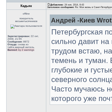
Добавлено:
24 ноя, 2014, 8:43
Кадьяк
Заголовок сообщения:
Re: Моя жизнь в Санкт-Петербург
offline
Андрей -Киев Wrot
покоритель
восьмитысячников
Петербургская п
Зарегистрирован:
22 окт,
сильно давит на
2009, 21:55
Сообщения:
8972
Откуда:
снова из
тайги,мирный житель.
трудом встаю, н
Banned:
by 2 warnings
темень и туман. 
глубокие и густы
северного солнц
Часто мучаюсь н
которого уже почт