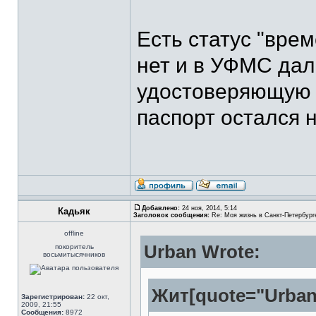
Есть статус "вре
нет и в УФМС дал
удостоверяющую э
паспорт остался н
Добавлено:
24 ноя, 2014, 5:14
Кадьяк
Заголовок сообщения:
Re: Моя жизнь в Санкт-Петербург
offline
Urban Wrote:
покоритель
восьмитысячников
Жит[quote="Urban
Зарегистрирован:
22 окт,
2009, 21:55
Сообщения:
8972