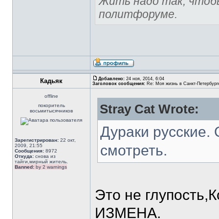
Жить надо так, чтоб
политфоруме.
Добавлено:
24 ноя, 2014, 6:04
Кадьяк
Заголовок сообщения:
Re: Моя жизнь в Санкт-Петербург
offline
Stray Cat Wrote:
покоритель
восьмитысячников
Дураки русские. 
Зарегистрирован:
22 окт,
смотреть.
2009, 21:55
Сообщения:
8972
Откуда:
снова из
тайги,мирный житель.
Banned:
by 2 warnings
Это не глупость
ИЗМЕНА.