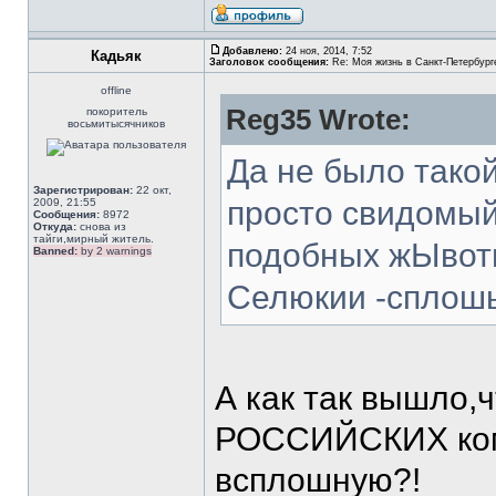
Добавлено:
24 ноя, 2014, 7:52
Кадьяк
Заголовок сообщения:
Re: Моя жизнь в Санкт-Петербург
offline
Reg35 Wrote:
покоритель
восьмитысячников
Да не было такой
Зарегистрирован:
22 окт,
просто свидомый
2009, 21:55
Сообщения:
8972
Откуда:
снова из
тайги,мирный житель.
подобных жЫвот
Banned:
by 2 warnings
Селюкии -сплош
А как так вышло,ч
РОССИЙСКИХ комп
всплошную?!