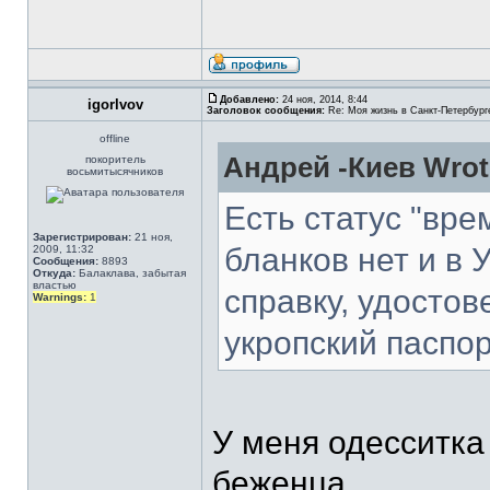
Добавлено:
24 ноя, 2014, 8:44
igorlvov
Заголовок сообщения:
Re: Моя жизнь в Санкт-Петербург
offline
Андрей -Киев Wrot
покоритель
восьмитысячников
Есть статус "вр
Зарегистрирован:
21 ноя,
бланков нет и в
2009, 11:32
Сообщения:
8893
Откуда:
Балаклава, забытая
властью
справку, удостов
Warnings:
1
укропский паспор
У меня одесситка
беженца