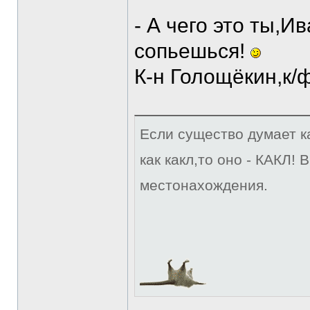
- А чего это ты,И
сопьешься!
К-н Голощёкин,к/
Если существо думает ка
как какл,то оно - КАКЛ!
местонахождения.