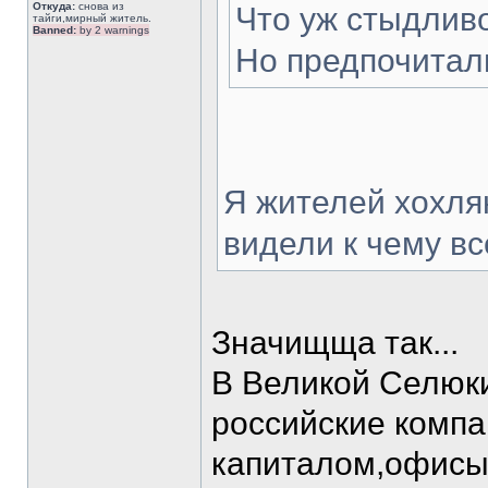
Откуда:
снова из
Что уж стыдливо
тайги,мирный житель.
Banned:
by 2 warnings
Но предпочитали
Я жителей хохля
видели к чему вс
Значищща так...
В Великой Селюк
российские компа
капиталом,офисы