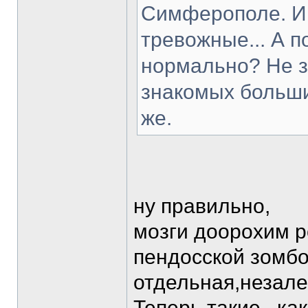
Симферополе. И 
тревожные... А п
нормально? Не з
знакомых больши
же.
ну правильно,
мозги доорохим р
пендосской зомбот
отдельная,незале
Теперь такие , ка