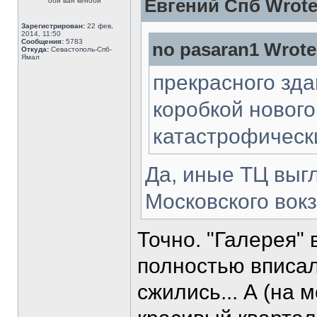
Евгений Спб Wrote
оби ван кеноби
Зарегистрирован:
22 фев,
2014, 11:50
Сообщения:
5783
no pasaran1 Wrote
Откуда:
Севастополь-Спб-
Ямал
прекрасного зда
коробкой нового
катастрофическ
Да, иные ТЦ выг
Московского вокз
Точно. "Галерея" 
полностью вписал
сжились... А (на 