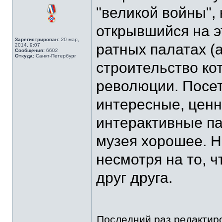
"великой войны",
открывшийся на э
Зарегистрирован:
20 мар,
ратных палатах (а
2014, 9:07
Сообщения:
6602
Откуда:
Санкт-Петербург
строительство ко
революции. Посет
интересные, ценны
интерактивные па
музея хорошее. Н
несмотря на то, 
друг друга.
Последний раз редакти