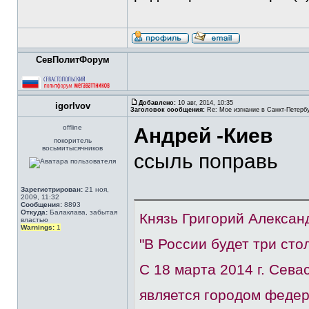
СевПолитФорум
Добавлено:
10 авг, 2014, 10:35
igorlvov
Заголовок сообщения:
Re: Мое изгнание в Санкт-Петерб
offline
Андрей -Киев
покоритель
восьмитысячников
ссыль поправь
Зарегистрирован:
21 ноя,
2009, 11:32
Сообщения:
8893
Откуда:
Балаклава, забытая
Князь Григорий Алексан
властью
Warnings:
1
"В России будет три сто
С 18 марта 2014 г. Сев
является городом федер