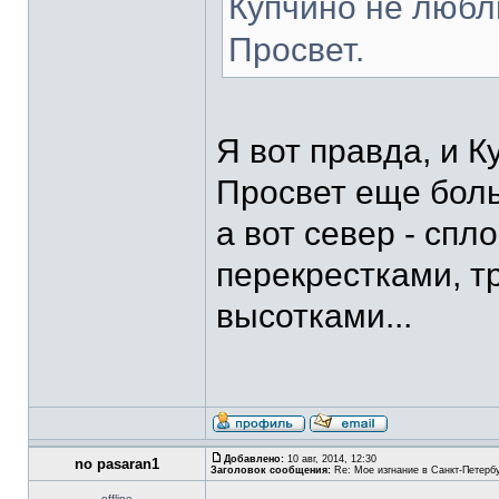
Купчино не любл
Просвет.
Я вот правда, и 
Просвет еще боль
а вот север - сп
перекрестками, т
высотками...
Добавлено:
10 авг, 2014, 12:30
no pasaran1
Заголовок сообщения:
Re: Мое изгнание в Санкт-Петерб
offline