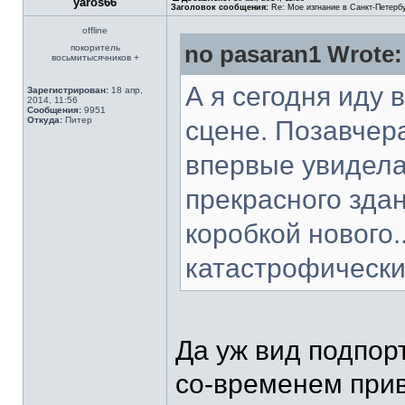
yaros66
Заголовок сообщения:
Re: Мое изгнание в Санкт-Петерб
offline
no pasaran1 Wrote:
покоритель
восьмитысячников +
А я сегодня иду 
Зарегистрирован:
18 апр,
2014, 11:56
Сообщения:
9951
Откуда:
Питер
сцене. Позавчер
впервые увидела
прекрасного здан
коробкой нового.
катастрофически
Да уж вид подпорт
со-временем прив