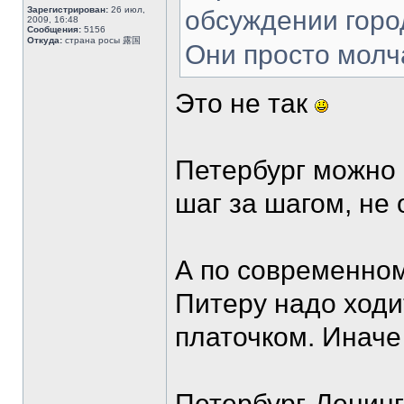
Зарегистрирован:
26 июл,
обсуждении горо
2009, 16:48
Сообщения:
5156
Откуда:
страна росы 露国
Они просто молч
Это не так
Петербург можно 
шаг за шагом, не 
А по современном
Питеру надо ходи
платочком. Иначе
Петербург-Ленинг