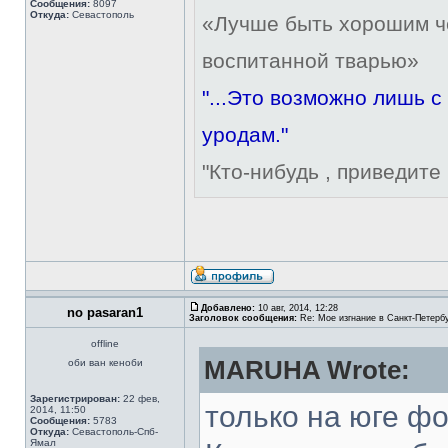
Сообщения:
8097
Откуда:
Севастополь
«Лучше быть хорошим че
воспитанной тварью»
"...Это возможно лишь 
уродам."
"Кто-нибудь , приведите 
Добавлено:
10 авг, 2014, 12:28
no pasaran1
Заголовок сообщения:
Re: Мое изгнание в Санкт-Петерб
offline
MARUHA Wrote:
оби ван кеноби
Зарегистрирован:
22 фев,
только на юге фо
2014, 11:50
Сообщения:
5783
Откуда:
Севастополь-Спб-
Ямал