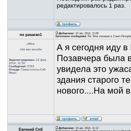
редактировалось 1 раз.
Добавлено:
10 авг, 2014, 11:09
no pasaran1
Заголовок сообщения:
Re: Мое изгнание в Санкт-Петерб
offline
А я сегодня иду в
оби ван кеноби
Позавчера была в
Зарегистрирован:
22 фев,
2014, 11:50
увидела это ужас
Сообщения:
5783
Откуда:
Севастополь-Спб-
Ямал
здания старого т
нового....На мой 
Добавлено:
10 авг, 2014, 11:12
Евгений Спб