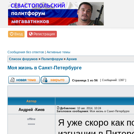
Вход
Регистрация
Сообщения без ответов
|
Активные темы
Список форумов
»
Политфорум
»
Архив
Моя жизнь в Санкт-Петербурге
Страница
1
из
56
[ Сообщений: 1397 ]
Автор
Добавлено:
10 авг, 2014, 10:24
Андрей -Киев
Заголовок сообщения:
Моя жизнь в Санкт-Петербурге
offline
Я уже скоро как 
******
изгнании в Питер