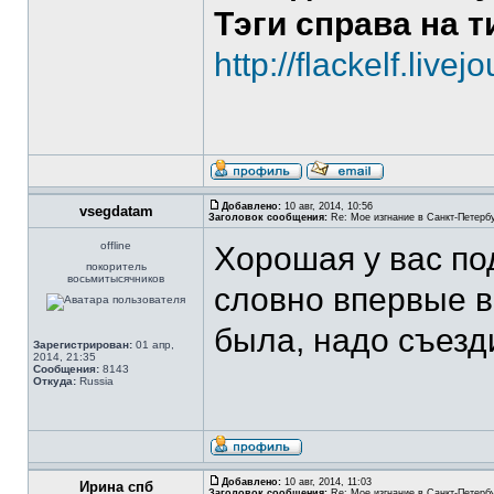
Тэги справа на 
http://flackelf.livej
Добавлено:
10 авг, 2014, 10:56
vsegdatam
Заголовок сообщения:
Re: Мое изгнание в Санкт-Петерб
offline
Хорошая у вас по
покоритель
восьмитысячников
словно впервые в
была, надо съезд
Зарегистрирован:
01 апр,
2014, 21:35
Сообщения:
8143
Откуда:
Russia
Добавлено:
10 авг, 2014, 11:03
Ирина спб
Заголовок сообщения:
Re: Мое изгнание в Санкт-Петерб