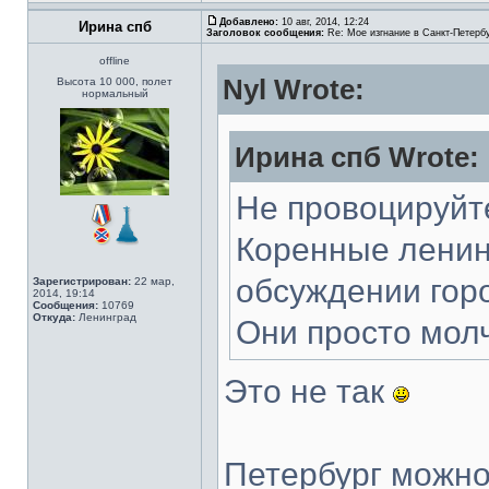
Добавлено:
10 авг, 2014, 12:24
Ирина спб
Заголовок сообщения:
Re: Мое изгнание в Санкт-Петерб
offline
Nyl Wrote:
Высота 10 000, полет
нормальный
Ирина спб Wrote:
Не провоцируйт
Коренные ленин
обсуждении гор
Зарегистрирован:
22 мар,
2014, 19:14
Сообщения:
10769
Откуда:
Ленинград
Они просто молч
Это не так
Петербург можно