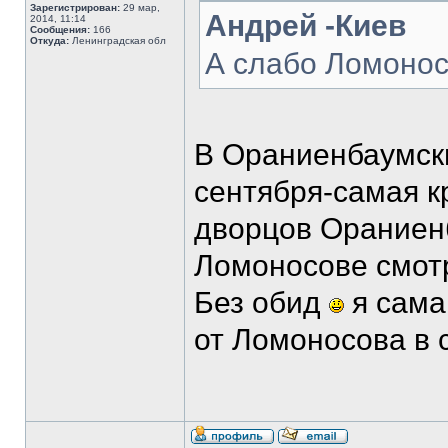
Зарегистрирован:
29 мар,
Андрей -Киев
2014, 11:14
Сообщения:
166
Откуда:
Ленинградская обл
А слабо Ломоно
В Ораниенбаумски
сентября-самая к
дворцов Ораниен
Ломоносове смотр
Без обид
я сама
от Ломоносова в 