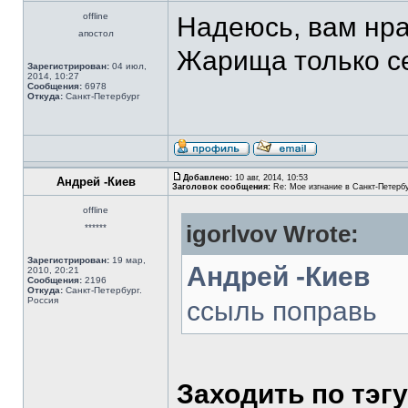
offline
Надеюсь, вам нра
апостол
Жарища только с
Зарегистрирован:
04 июл,
2014, 10:27
Сообщения:
6978
Откуда:
Санкт-Петербург
Добавлено:
10 авг, 2014, 10:53
Андрей -Киев
Заголовок сообщения:
Re: Мое изгнание в Санкт-Петерб
offline
igorlvov Wrote:
******
Зарегистрирован:
19 мар,
Андрей -Киев
2010, 20:21
Сообщения:
2196
Откуда:
Санкт-Петербург.
Россия
ссыль поправь
Заходить по тэгу