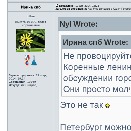
Добавлено:
10 авг, 2014, 12:24
Ирина спб
Заголовок сообщения:
Re: Мое изгнание в Санкт-Петерб
offline
Nyl Wrote:
Высота 10 000, полет
нормальный
Ирина спб Wrote:
Не провоцируйт
Коренные ленин
обсуждении гор
Зарегистрирован:
22 мар,
2014, 19:14
Сообщения:
10769
Откуда:
Ленинград
Они просто молч
Это не так
Петербург можно