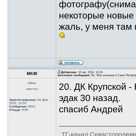
фотографу(снима
некоторые новые 
жаль, у меня там 
Добавлено:
10 авг, 2014, 12:16
MK48
Заголовок сообщения:
Re: Мое изгнание в Санкт-Петерб
offline
20. ДК Крупской -
апостол
эдак 30 назад.
Зарегистрирован:
04 фев,
2010, 16:20
спасиб Андрей
Сообщения:
6831
Откуда:
КЧФ
ТГ-канал Севастополеве