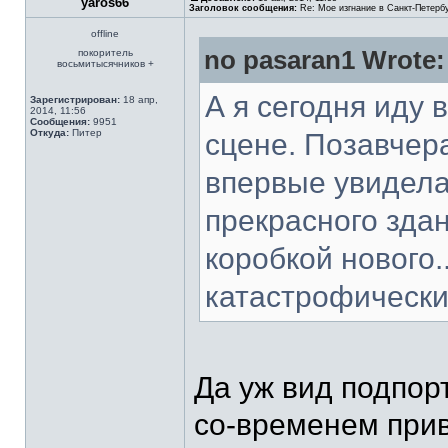
yaros66
Заголовок сообщения:
Re: Мое изгнание в Санкт-Петерб
offline
no pasaran1 Wrote:
покоритель
восьмитысячников +
А я сегодня иду 
Зарегистрирован:
18 апр,
2014, 11:56
Сообщения:
9951
Откуда:
Питер
сцене. Позавчер
впервые увидела
прекрасного здан
коробкой нового.
катастрофически
Да уж вид подпорт
со-временем прив