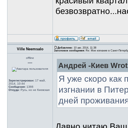
красивый квартал
безвозвратно...на
Добавлено:
10 авг, 2014, 11:38
Ville Neemsalo
Заголовок сообщения:
Re: Мое изгнание в Санкт-Петерб
offline
Андрей -Киев Wrot
****
Я уже скоро как 
Зарегистрирован:
17 май,
2014, 10:44
изгнании в Питер
Сообщения:
1366
Откуда:
Русь, но не Киевская
дней проживания
Давно читаю Ваш 