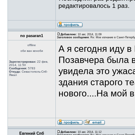
редактировалось 1 раз.
Добавлено:
10 авг, 2014, 11:09
no pasaran1
Заголовок сообщения:
Re: Мое изгнание в Санкт-Петерб
offline
А я сегодня иду в
оби ван кеноби
Позавчера была в
Зарегистрирован:
22 фев,
2014, 11:50
увидела это ужас
Сообщения:
5783
Откуда:
Севастополь-Спб-
Ямал
здания старого т
нового....На мой 
Добавлено:
10 авг, 2014, 11:12
Евгений Спб