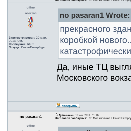
Заголовок сообщения:
Re: Мое изгнание в Санкт-Петерб
offline
no pasaran1 Wrote:
апостол
прекрасного здан
коробкой нового.
Зарегистрирован:
20 мар,
2014, 9:07
Сообщения:
6602
Откуда:
Санкт-Петербург
катастрофически
Да, иные ТЦ выгл
Московского вокз
Добавлено:
10 авг, 2014, 11:16
no pasaran1
Заголовок сообщения:
Re: Мое изгнание в Санкт-Петерб
offline