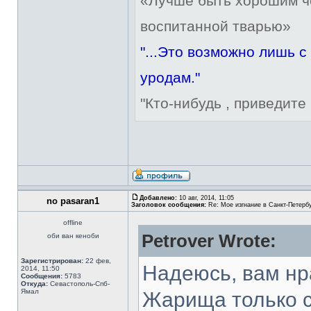
«Лучше быть хорошим че
воспитанной тварью»
"...Это возможно лишь 
уродам."
"Кто-нибудь , приведите 
Добавлено:
10 авг, 2014, 11:05
no pasaran1
Заголовок сообщения:
Re: Мое изгнание в Санкт-Петерб
offline
Petrover Wrote:
оби ван кеноби
Зарегистрирован:
22 фев,
Надеюсь, вам нра
2014, 11:50
Сообщения:
5783
Откуда:
Севастополь-Спб-
Ямал
Жарища только с