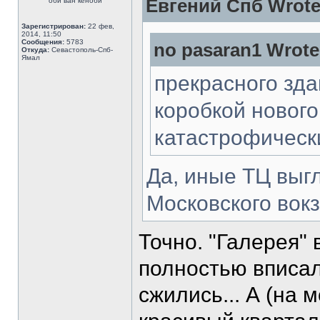
Евгений Спб Wrote
оби ван кеноби
Зарегистрирован:
22 фев,
2014, 11:50
Сообщения:
5783
no pasaran1 Wrote
Откуда:
Севастополь-Спб-
Ямал
прекрасного зда
коробкой нового
катастрофическ
Да, иные ТЦ выг
Московского вокз
Точно. "Галерея" 
полностью вписал
сжились... А (на 