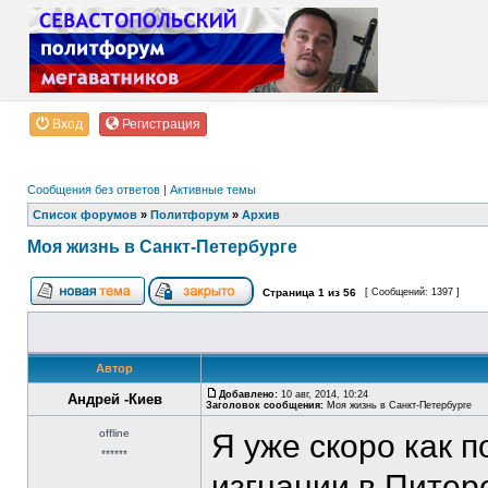
Вход
Регистрация
Сообщения без ответов
|
Активные темы
Список форумов
»
Политфорум
»
Архив
Моя жизнь в Санкт-Петербурге
Страница
1
из
56
[ Сообщений: 1397 ]
Автор
Добавлено:
10 авг, 2014, 10:24
Андрей -Киев
Заголовок сообщения:
Моя жизнь в Санкт-Петербурге
offline
Я уже скоро как 
******
изгнании в Питер