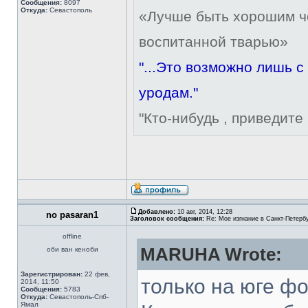
Сообщения:
8097
Откуда:
Севастополь
«Лучше быть хорошим че
воспитанной тварью»
"...Это возможно лишь 
уродам."
"Кто-нибудь , приведите 
Добавлено:
10 авг, 2014, 12:28
no pasaran1
Заголовок сообщения:
Re: Мое изгнание в Санкт-Петерб
offline
MARUHA Wrote:
оби ван кеноби
Зарегистрирован:
22 фев,
только на юге фо
2014, 11:50
Сообщения:
5783
Откуда:
Севастополь-Спб-
Ямал