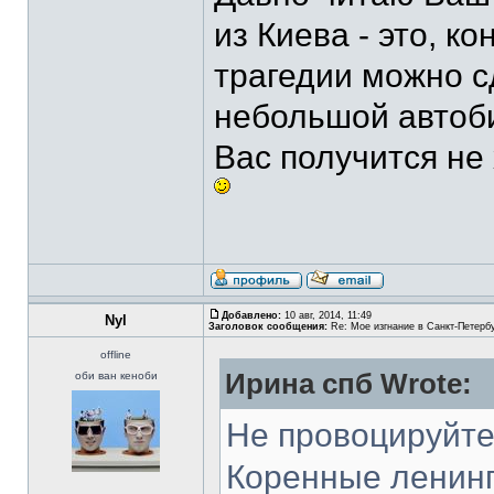
из Киева - это, к
трагедии можно с
небольшой автоб
Вас получится не 
Добавлено:
10 авг, 2014, 11:49
Nyl
Заголовок сообщения:
Re: Мое изгнание в Санкт-Петерб
offline
Ирина спб Wrote:
оби ван кеноби
Не провоцируйте
Коренные ленинг