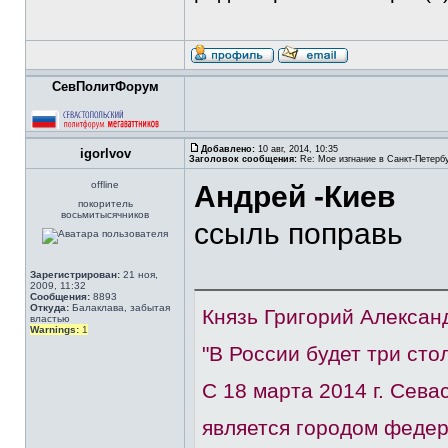
СевПолитФорум
Добавлено:
10 авг, 2014, 10:35
igorlvov
Заголовок сообщения:
Re: Мое изгнание в Санкт-Петерб
offline
Андрей -Киев
покоритель
восьмитысячников
ссыль поправь
Зарегистрирован:
21 ноя,
2009, 11:32
Сообщения:
8893
Откуда:
Балаклава, забытая
Князь Григорий Алексан
властью
Warnings:
1
"В России будет три сто
С 18 марта 2014 г. Сев
является городом федер