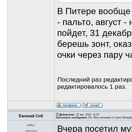
В Питере вообще 
- пальто, август -
пойдет, 31 декаб
берешь зонт, ока
очки через пару ч
Последний раз редакти
редактировалось 1 раз.
Добавлено:
10 авг, 2014, 11:07
Евгений Спб
Заголовок сообщения:
Re: Мое изгнание в Санкт-Петерб
offline
Вчера посетил му
апостол