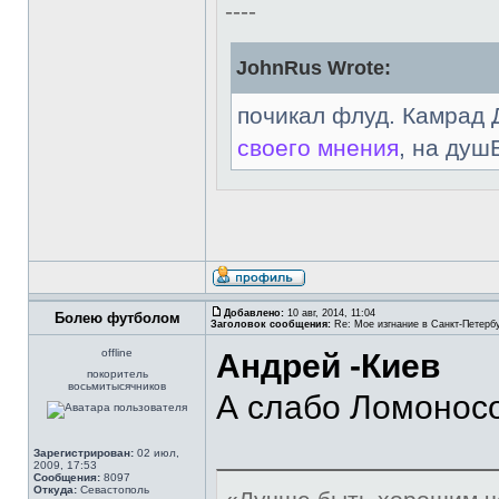
----
JohnRus Wrote:
почикал флуд. Камрад 
своего мнения
, на душ
Добавлено:
10 авг, 2014, 11:04
Болею футболом
Заголовок сообщения:
Re: Мое изгнание в Санкт-Петерб
offline
Андрей -Киев
покоритель
восьмитысячников
А слабо Ломонос
Зарегистрирован:
02 июл,
2009, 17:53
Сообщения:
8097
Откуда:
Севастополь