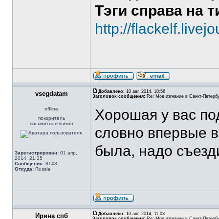
Тэги справа на 
http://flackelf.livej
Добавлено:
10 авг, 2014, 10:56
vsegdatam
Заголовок сообщения:
Re: Мое изгнание в Санкт-Петерб
offline
Хорошая у вас по
покоритель
восьмитысячников
словно впервые в
была, надо съезд
Зарегистрирован:
01 апр,
2014, 21:35
Сообщения:
8143
Откуда:
Russia
Добавлено:
10 авг, 2014, 11:03
Ирина спб
Заголовок сообщения:
Re: Мое изгнание в Санкт-Петерб