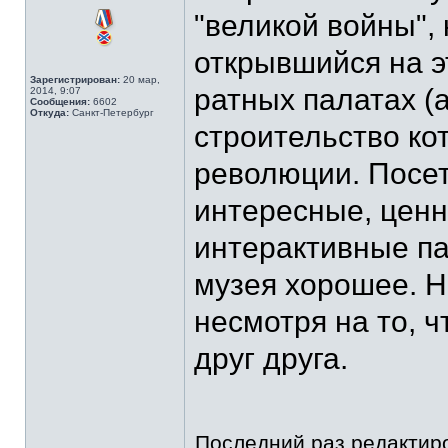
"великой войны",
открывшийся на э
Зарегистрирован:
20 мар,
ратных палатах (а
2014, 9:07
Сообщения:
6602
Откуда:
Санкт-Петербург
строительство ко
революции. Посет
интересные, ценны
интерактивные па
музея хорошее. Н
несмотря на то, 
друг друга.
Последний раз редакти