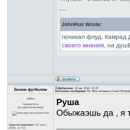
----
JohnRus Wrote:
почикал флуд. Камрад 
своего мнения
, на душ
Добавлено:
10 авг, 2014, 12:28
Болею футболом
Заголовок сообщения:
Re: Мое изгнание в Санкт-Петерб
offline
Руша
покоритель
восьмитысячников
Обыжаэшь да , я 
Зарегистрирован:
02 июл,
2009, 17:53