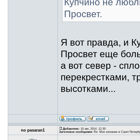
Купчино не любл
Просвет.
Я вот правда, и 
Просвет еще боль
а вот север - сп
перекрестками, т
высотками...
Добавлено:
10 авг, 2014, 12:30
no pasaran1
Заголовок сообщения:
Re: Мое изгнание в Санкт-Петерб
offline