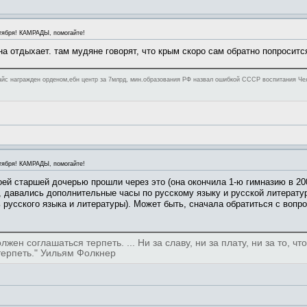
тября! КАМРАДЫ, помогайте!
а отдыхает. там мудяне говорят, что крым скоро сам обратно попроситс
йс награжден орденом,ебн центр за 7млрд, мин.образования РФ назвал ошибкой СССР воспитания Чело
тября! КАМРАДЫ, помогайте!
ей старшей дочерью прошли через это (она окончила 1-ю гимназию в 200
 давались дополнительные часы по русскому языку и русской литератур
 русского языка и литературы). Может быть, сначала обратиться с вопрос
жен соглашаться терпеть. ... Ни за славу, ни за плату, ни за то, чт
 терпеть." Уильям Фолкнер