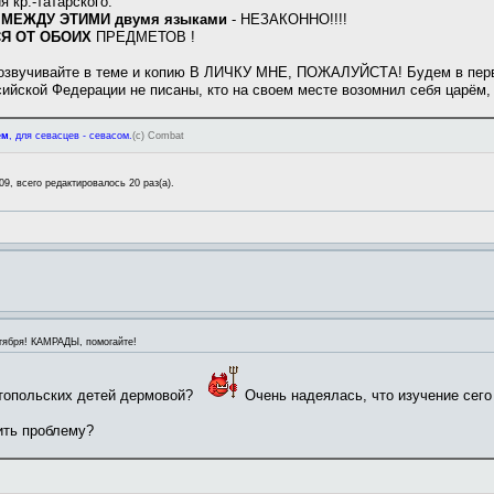
я кр.-татарского.
МЕЖДУ ЭТИМИ двумя языками
- НЕЗАКОННО!!!!
СЯ ОТ ОБОИХ
ПРЕДМЕТОВ !
 озвучивайте в теме и копию В ЛИЧКУ МНЕ, ПОЖАЛУЙСТА! Будем в первом
ийской Федерации не писаны, кто на своем месте возомнил себя царём, 
ем
, для севасцев - севасом.
(с) Combat
09, всего редактировалось 20 раз(а).
тября! КАМРАДЫ, помогайте!
стопольских детей дермовой?
Очень надеялась, что изучение сег
ить проблему?