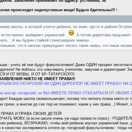
дяков. Заявления принимают по адресу: ул.Ленина, 36
.
олах происходят недопустимые вещи! Будьте бдительны!!!
!
омер школы, в которой учится ребенок, не знаю, где-то в районе Остря
и, естественно, выбирают украинский
. А потом директора предъявят
зучать....А мы будем стайкой сумасшедших мамаш....
казывая, что в школах принуждают писать такие заявы, что никак незако
льше - учить её они будут факультативно! Даже ОДИН процент несоглас
дители! Не бойтесь это озвучивать учителям, завучам и директорам! За
ТЬСЯ И ОТ МОВЫ, И ОТ КР.-ТАТАРСКОГО!
АЯВЛЕНИЯ НИКТО НЕ ИМЕЕТ ПРАВА!!!
РЫМСКО-ТАТАРСКИЙ НИ ОДИН ДИРЕКТОР НЕ ИМЕЕТ ПРАВА!!! НИ ОДНОГ
ова или кр.-татарский, но ВЫ ИМЕЕТЕ ПРАВО ОТКАЗАТЬСЯ ОТ ОБОИХ
дел! Каждая школа своевольничает, потому что четкого плана никто от 
 сроки, а многие до сих пор не понимают, какие у них права...) Может,
ПРАВА И ПРАВА СВОИХ ДЕТЕЙ!
АТЬ МОВУ, (и если школе очень уж надо провести опрос) - РОДИТЕ
 (фио ребенка), ВОЗРАЖАЮ, чтобы мой ребенок изучал украинский язык, у
в качестве эксперимента хотите кр.-татарский факультативом - тогда 