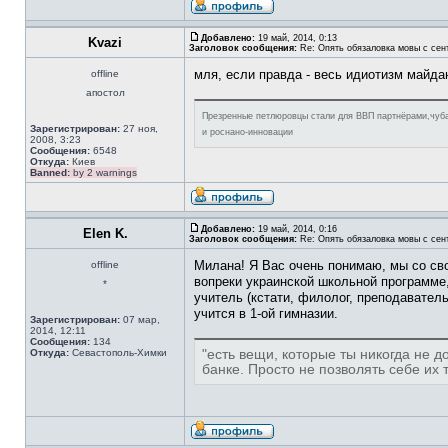
Добавлено:
19 май, 2014, 0:13
Kvazi
Заголовок сообщения:
Re: Опять обязаловка мовы с сен
мля, если правда - весь идиотизм майдан
offline
апостол
Презренные петлюровцы стали для ВВП партнёрами,чуба
Зарегистрирован:
27 ноя,
и роснано-инновации
2008, 3:23
Сообщения:
6548
Откуда:
Киев
Banned:
by 2 warnings
Добавлено:
19 май, 2014, 0:16
Elen K.
Заголовок сообщения:
Re: Опять обязаловка мовы с сен
Милана! Я Вас очень понимаю, мы со сво
offline
вопреки украинской школьной программе,
*
учитель (кстати, филолог, преподаватель
учится в 1-ой гимназии.
Зарегистрирован:
07 мар,
2014, 12:11
Сообщения:
134
Откуда:
Севастополь-Химки
"есть вещи, которые ты никогда не дол
банке. Просто не позволять себе их