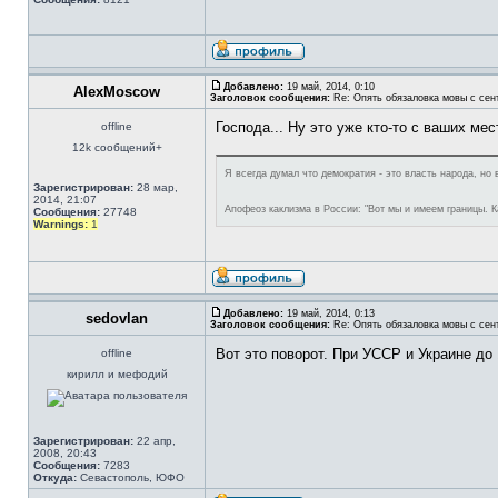
Добавлено:
19 май, 2014, 0:10
AlexMoscow
Заголовок сообщения:
Re: Опять обязаловка мовы с сен
Господа... Ну это уже кто-то с ваших ме
offline
12k сообщений+
Я всегда думал что демократия - это власть народа, но 
Зарегистрирован:
28 мар,
2014, 21:07
Апофеоз каклизма в России: "Вот мы и имеем границы. Ка
Сообщения:
27748
Warnings:
1
Добавлено:
19 май, 2014, 0:13
sedovlan
Заголовок сообщения:
Re: Опять обязаловка мовы с сен
Вот это поворот. При УССР и Украине до 1
offline
кирилл и мефодий
Зарегистрирован:
22 апр,
2008, 20:43
Сообщения:
7283
Откуда:
Севастополь, ЮФО