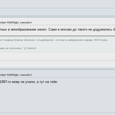
тября! КАМРАДЫ, помогайте!
стных в минобразование напел. Сами в москве до такого не додумались б
вот товарищ Рузвельт объяснил, что демократия - это власть американского народа. /И.В.Сталин.
кие уж получились." (с) ValeriyV
тября! КАМРАДЫ, помогайте!
997-го мову не учили, а тут на тебе.