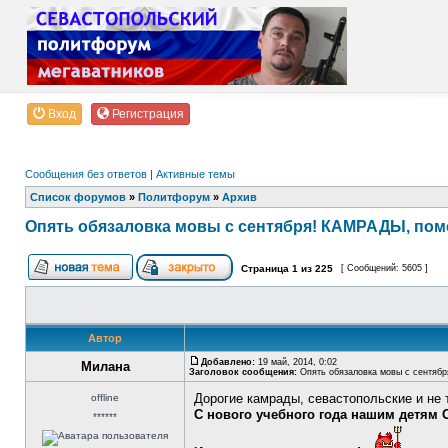
Вход
Регистрация
Сообщения без ответов
|
Активные темы
Список форумов
»
Политфорум
»
Архив
Опять обязаловка мовы с сентября! КАМРАДЫ, пом
Страница
1
из
225
[ Сообщений: 5605 ]
Автор
Добавлено:
19 май, 2014, 0:02
Милана
Заголовок сообщения:
Опять обязаловка мовы с сентябр
Дорогие камрады, севастопольские и не 
offline
С нового учебного года нашим детям 
******