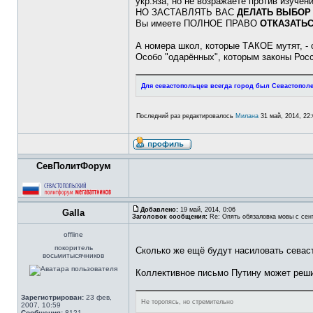
укр.яза, но не возражаете против изучени
НО ЗАСТАВЛЯТЬ ВАС
ДЕЛАТЬ ВЫБОР 
Вы имеете ПОЛНОЕ ПРАВО
ОТКАЗАТЬ
А номера школ, которые ТАКОЕ мутят, -
Особо "одарённых", которым законы Росс
Для севастопольцев всегда город был Севастопол
Последний раз редактировалось
Милана
31 май, 2014, 22:
СевПолитФорум
Добавлено:
19 май, 2014, 0:06
Galla
Заголовок сообщения:
Re: Опять обязаловка мовы с сен
offline
покоритель
Сколько же ещё будут насиловать сева
восьмитысячников
Коллективное письмо Путину может реш
Зарегистрирован:
23 фев,
Не торопясь, но стремительно
2007, 10:59
Сообщения:
8121