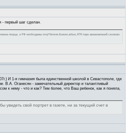
я - первый шаг сделан.
века-творца, а РФ необходимы потр*бители.Боинги,airbus,ATR-парк авиакомпаний.сколково
7г.) И 1-я гимназия была единственной школой в Севастополе, где
е. В.А. Оганесян - замечательный директор и талантливый
ом к нему - что и как? Тем более, что Ваш ребенок, как я поняла,
обы увидеть свой портрет в газете, ни за текущий счет в