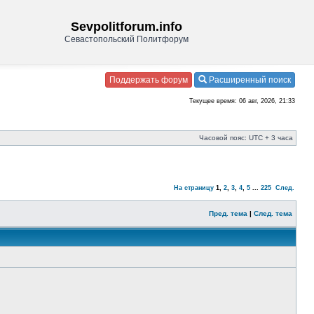
Sevpolitforum.info
Севастопольский Политфорум
Поддержать форум
Расширенный поиск
Текущее время: 06 авг, 2026, 21:33
Часовой пояс: UTC + 3 часа
На страницу
1
,
2
,
3
,
4
,
5
...
225
След.
Пред. тема
|
След. тема