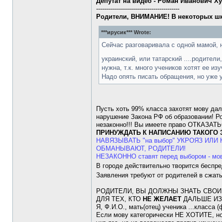
Депутат на видео - Роман Иванович Ху
------------------------------------------
Родители, ВНИМАНИЕ! В некоторых шк
***ирусик*** Wrote:
Сейчас разговаривала с одной мамой, н
украинский, или татарский ....родител
нужна, т.к. много учеников хотят ее и
Надо опять писать обращения, но уже у
Пусть хоть 99% класса захотят мову да
нарушение Закона РФ об образовании! Ро
незаконно!!! Вы имеете право ОТКАЗА
ПРИНУЖДАТЬ К НАПИСАНИЮ ТАКОГО З
НАВЯЗЫВАТЬ "на выбор" УКРОЯЗ ИЛИ К
ОБМАНЫВАЮТ, РОДИТЕЛИ!
НЕЗАКОННО ставят перед выбором - м
В городе действительно творится беспре
Заявления требуют от родителей в сжатые
РОДИТЕЛИ, ВЫ ДОЛЖНЫ ЗНАТЬ СВОИ 
ДЛЯ ТЕХ, КТО
НЕ ЖЕЛАЕТ
ДАЛЬШЕ ИЗУЧ
Я, Ф.И.О., мать(отец) ученика ...класса
Если мову категорически НЕ ХОТИТЕ, но 