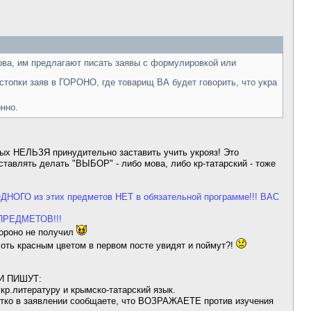
кова, им предлагают писать заявы с формулировкой или
 стопки заяв в ГОРОНО, где товарищ ВА будет говорить, что укра
нно.
ных НЕЛЬЗЯ принудительно заставить учить укрояз! Это
ставлять делать "ВЫБОР" - либо мова, либо кр-татарский - тоже
О из этих предметов НЕТ в обязательной программе!!! ВАС
 ПРЕДМЕТОВ!!!
гороно не получил
 хоть красным цветом в первом посте увидят и поймут?!
ЛИ ПИШУТ:
кр.литературу и крымско-татарский язык.
четко в заявлении сообщаете, что ВОЗРАЖАЕТЕ против изучения